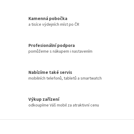
v
k
y
Kamenná pobočka
v
a tisíce výdejních míst po ČR
ý
p
i
s
Profesionální podpora
u
pomůžeme s nákupem i nastavením
Nabízíme také servis
mobilních telefonů, tabletů a smartwatch
Výkup zařízení
odkoupíme Váš mobil za atraktivní cenu
Z
á