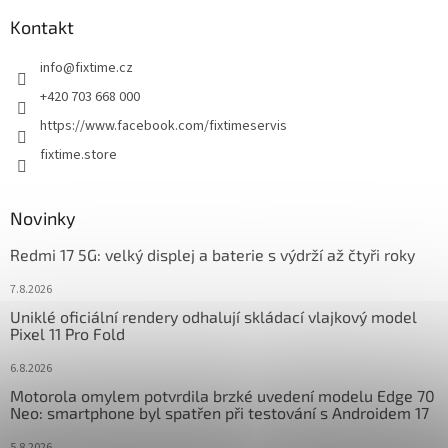
p
a
Kontakt
t
info
@
fixtime.cz
í
+420 703 668 000
https://www.facebook.com/fixtimeservis
fixtime.store
Novinky
Redmi 17 5G: velký displej a baterie s výdrží až čtyři roky
7.8.2026
Uniklé oficiální rendery odhalují skládací vlajkový model
Pixel 11 Pro Fold
6.8.2026
Motorola omylem potvrdila brzké uvedení modelu Edge 70
Neo: smartphone byl spatřen při testování s Androidem 17
5.8.2026