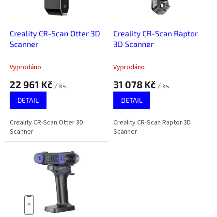
p
r
o
d
Creality CR-Scan Otter 3D
Creality CR-Scan Raptor
u
Scanner
3D Scanner
k
t
Vyprodáno
Vyprodáno
ů
22 961 Kč
31 078 Kč
/ ks
/ ks
DETAIL
DETAIL
Creality CR-Scan Otter 3D
Creality CR-Scan Raptor 3D
Scanner
Scanner