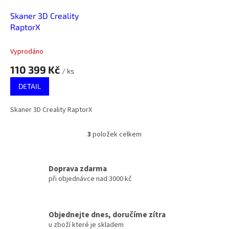
Skaner 3D Creality
RaptorX
Vyprodáno
110 399 Kč
/ ks
DETAIL
Skaner 3D Creality RaptorX
3
položek celkem
O
v
l
á
Doprava zdarma
d
při objednávce nad 3000 kč
a
c
í
Objednejte dnes, doručíme zítra
p
u zboží které je skladem
r