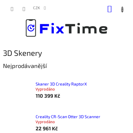
Přejít
NÁKUP
na
CZK
obsah
KOŠÍK
3D Skenery
Nejprodávanější
Skaner 3D Creality RaptorX
Vyprodáno
110 399 Kč
Creality CR-Scan Otter 3D Scanner
Vyprodáno
22 961 Kč