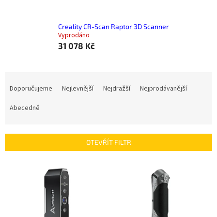
Creality CR-Scan Raptor 3D Scanner
Vyprodáno
31 078 Kč
Ř
a
Doporučujeme
Nejlevnější
Nejdražší
Nejprodávanější
z
e
Abecedně
n
í
p
OTEVŘÍT FILTR
r
o
V
d
ý
u
p
k
i
t
s
ů