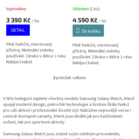
k
47mm, Černé, Použité -
Stříbrné, Použité - Stav A
t
Stav A
Vyprodáno
Skladem
(
1 ks
)
ů
3 390 Kč
4 590 Kč
/ ks
/ ks
DETAIL
Do košíku
Plně funkční, otestovaný
Plně funkční, otestovaný
přístroj. Minimální známky
přístroj. Minimální známky
používání. Záruka v délce 1 roku.
používání. Záruka v délce 1 roku.
Nabíjecí kabel.
Nabíjecí kabel.
2
položek celkem
O
v
l
á
V této kategorii najdete všechny modely Samsung Galaxy Watch, které
d
spojují moderní design, pokročilé technologie a širokou škálu funkcí
a
pro váš aktivní i profesionální životní styl. Nabízíme nejnovější verze i
c
cenově dostupné varianty, které jsou ideální jak pro každodenní
í
nošení, tak pro sportovní aktivity.
p
r
Samsung Galaxy Watch jsou známé svým odolným provedením,