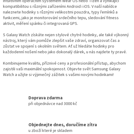
v
intuitivním operačním systémem Wear OS nebo Tizen a vynikající
k
kompatibilitou s různými zařízeními Android i iOS. V naší nabídce
y
naleznete hodinky s různými velikostmi pouzdra, typy řemínků a
v
funkcemi, jako je monitorování srdečního tepu, sledování fitness
ý
aktivit, měření spánku či integrovaná GPS.
p
i
S Galaxy Watch získáte nejen stylové chytré hodinky, ale také výkonný
s
nástroj, který vám pomůže zlepšit vaše zdraví, organizovat čas a
u
zůstat ve spojení s okolním světem. Ať už hledáte hodinky pro
každodenní nošení nebo jako dokonalý dárek, u nás najdete ty pravé.
Kombinujeme kvalitu, příznivé ceny a profesionální přístup, abychom
zajistili vaši maximální spokojenost. Objevte svět Samsung Galaxy
Watch a užijte si výjimečný zážitek s vašimi novými hodinkami!
Doprava zdarma
při objednávce nad 3000 kč
Objednejte dnes, doručíme zítra
u zboží které je skladem