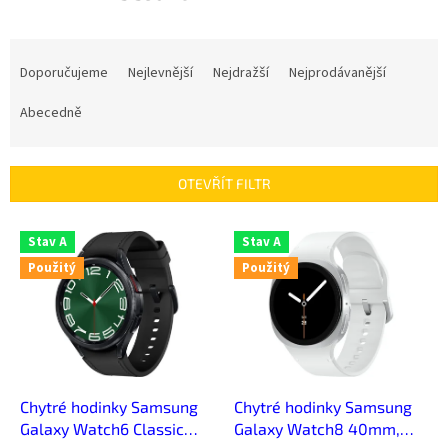
Ř
a
Doporučujeme
Nejlevnější
Nejdražší
Nejprodávanější
z
e
Abecedně
n
í
p
OTEVŘÍT FILTR
r
o
V
Stav A
Stav A
d
ý
u
Použitý
Použitý
p
k
i
t
s
ů
p
r
o
d
Chytré hodinky Samsung
Chytré hodinky Samsung
u
Galaxy Watch6 Classic
Galaxy Watch8 40mm,