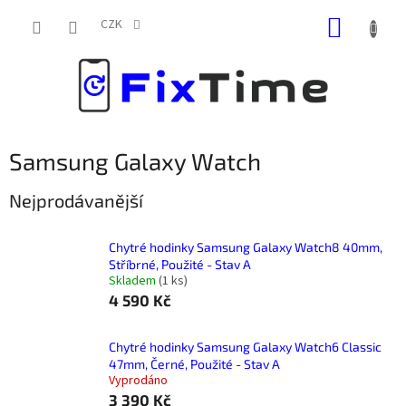
Přejít
NÁKUP
na
CZK
obsah
KOŠÍK
Samsung Galaxy Watch
Nejprodávanější
Chytré hodinky Samsung Galaxy Watch8 40mm,
Stříbrné, Použité - Stav A
Skladem
(
1 ks
)
4 590 Kč
Chytré hodinky Samsung Galaxy Watch6 Classic
47mm, Černé, Použité - Stav A
Vyprodáno
3 390 Kč