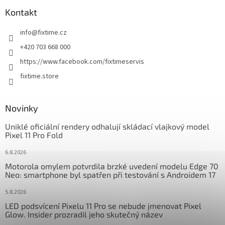
p
a
Kontakt
t
info
@
fixtime.cz
í
+420 703 668 000
https://www.facebook.com/fixtimeservis
fixtime.store
Novinky
Uniklé oficiální rendery odhalují skládací vlajkový model
Pixel 11 Pro Fold
6.8.2026
Motorola omylem potvrdila brzké uvedení modelu Edge 70
Neo: smartphone byl spatřen při testování s Androidem 17
5.8.2026
LED podsvícení Pixelu 11 Pro se nebude jmenovat Pixel
Glow. Insider prozradil jeho skutečný název