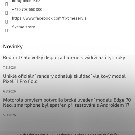
info
@
fixtime.cz
í
+420 703 668 000
https://www.facebook.com/fixtimeservis
fixtime.store
Novinky
Redmi 17 5G: velký displej a baterie s výdrží až čtyři roky
7.8.2026
Uniklé oficiální rendery odhalují skládací vlajkový model
Pixel 11 Pro Fold
6.8.2026
Motorola omylem potvrdila brzké uvedení modelu Edge 70
Neo: smartphone byl spatřen při testování s Androidem 17
5.8.2026