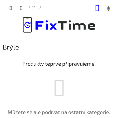
Přejít
NÁKUP
na
CZK
obsah
KOŠÍK
Brýle
Produkty teprve připravujeme.
Můžete se ale podívat na ostatní kategorie.