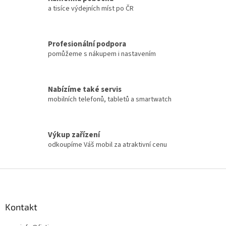
a tisíce výdejních míst po ČR
Profesionální podpora
pomůžeme s nákupem i nastavením
Nabízíme také servis
mobilních telefonů, tabletů a smartwatch
Výkup zařízení
odkoupíme Váš mobil za atraktivní cenu
Z
á
p
a
Kontakt
t