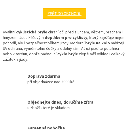
ZPĚT DO OBCHODU
Kvalitní
cyklistické brýle
chrání oči před sluncem, větrem, prachem i
hmyzem. Jsou klíčovým
doplňkem pro cyklisty
, který zajišťuje nejen
pohodlí, ale i bezpečnost během jízdy. Moderní
brýle na kolo
nabízejí
UV ochranu, vyměnitelné čočky a odolný rám. Ať už jezdíte po silnici
nebo v terénu, dobře padnoucí
cyklo brýle
zlepší váš výhled i celkový
zážitek z jízdy.
Doprava zdarma
při objednávce nad 3000 kč
Objednejte dnes, doručíme zítra
u zboží které je skladem
Kamenná pobočka