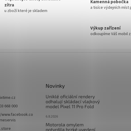
Kamenná pobočka
zítra
a tisíce výdejních míst
u zboží které je skladem
Výkup zařízení
odkoupíme Váš mobil za
Novinky
Uniklé oficiální rendery
fixtime.cz
odhalují skládací vlajkový
03 668 000
model Pixel 11 Pro Fold
//www.facebook.co
6.8.2026
imeservis
Motorola omylem
e.store
potvrdila brzké uvedení