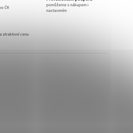
pomůžeme s nákupem i
 po ČR
nastavením
 atraktivní cenu