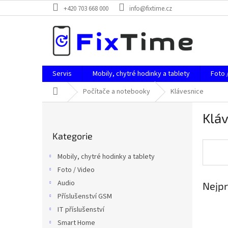
Přejít
+420 703 668 000
info@fixtime.cz
na
obsah
Servis
Mobily, chytré hodinky a tablety
Foto 
Domů
Počítače a notebooky
Klávesnice
P
Klá
o
Přeskočit
s
Kategorie
kategorie
t
r
Mobily, chytré hodinky a tablety
a
Foto / Video
n
Audio
Nejpr
n
í
Příslušenství GSM
p
IT příslušenství
a
Smart Home