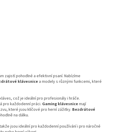
 zajistí pohodlné a efektivní psaní. Nabízíme
zdrátové klávesnice
a modely s různými funkcemi, které
láves, což je ideální pro profesionály i hráče.
ná pro každodenní práci.
Gaming klávesnice
mají
vu, které jsou klíčové pro herní zážitky.
Bezdrátové
ohodlně na dálku.
takže jsou ideální pro každodenní používání i pro náročné
itu nebo herní výkon!