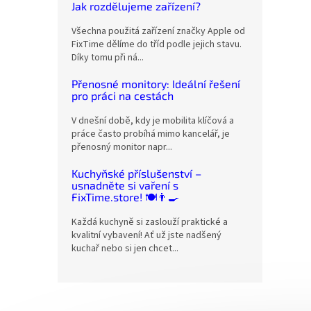
Jak rozdělujeme zařízení?
Všechna použitá zařízení značky Apple od
FixTime dělíme do tříd podle jejich stavu.
Díky tomu při ná...
Přenosné monitory: Ideální řešení
pro práci na cestách
V dnešní době, kdy je mobilita klíčová a
práce často probíhá mimo kancelář, je
přenosný monitor napr...
Kuchyňské příslušenství –
usnadněte si vaření s
FixTime.store! 🍽️👨‍🍳
Každá kuchyně si zaslouží praktické a
kvalitní vybavení! Ať už jste nadšený
kuchař nebo si jen chcet...