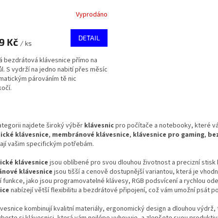
Vyprodáno
DETAIL
49 Kč
/ ks
á bezdrátová klávesnice přímo na
ůl. S vydrží na jedno nabití přes měsíc
matickým párováním tě nic
očí.
O
v
ategorii najdete široký výběr
klávesnic
pro počítače a notebooky, které vám
l
cké klávesnice
,
membránové klávesnice
,
klávesnice pro gaming
,
be
á
ají vašim specifickým potřebám.
d
a
cké klávesnice
jsou oblíbené pro svou dlouhou životnost a precizní stisk k
c
nové klávesnice
jsou tišší a cenově dostupnější variantou, která je vhod
í
í funkce, jako jsou programovatelné klávesy, RGB podsvícení a rychlou odez
p
ice
nabízejí větší flexibilitu a bezdrátové připojení, což vám umožní psát p
r
v
vesnice kombinují kvalitní materiály, ergonomický design a dlouhou výdrž, 
k
yberte si klávesnici, která vám nejlépe vyhovuje, a zlepšete svou produktiv