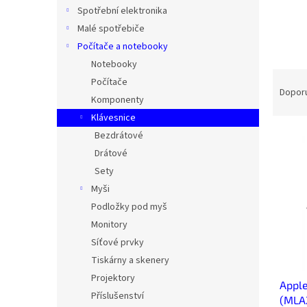
n
Spotřební elektronika
e
Malé spotřebiče
l
Počítače a notebooky
Notebooky
Ř
Počítače
a
Dopor
Komponenty
z
Klávesnice
e
V
n
Bezdrátové
ý
í
Drátové
p
p
Sety
i
r
Myši
s
o
Podložky pod myš
p
d
Monitory
r
u
o
k
Síťové prvky
d
t
Tiskárny a skenery
u
ů
Projektory
Apple
k
Příslušenství
(MLA2
t