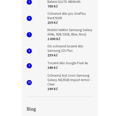
Baterie GLU7G 4410mAh
700 Kč
Ochranné sklo pro OnePlus
Nord N100
239 Kč
Mobilní telefon Samsung Galaxy
A04e, 3GB/32GB, Blue, Nový
2 690 Kč
OG ochranné tvrzené sklo
Samsung S21 Plus
239 Kč
Tvrzené sklo Google Pixel 4a
249 Kč
Ochranný kryt Livon Samsung
Galaxy A6(2018) Impact Armor -
Clear
199 Kč
Blog