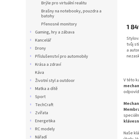
Brýle pro virtuální realitu
ů
Brašny na notebooky, pouzdra a
batohy
Přenosné monitory
1 8
Gaming, hry a zábava
Stylov
Kancelář
tvůj st
Drony
a auto
nezask
Příslušenství pro automobily
Krása a zdraví
Káva
V této k
Životní styl a outdoor
mechani
Matka a dítě
odpovíd
Sport
Mechani
TechCraft
Membrá
Zvířata
speciáln
Energetika
klávesn
RC modely
Naše klá
Nářadí
úkoly. V