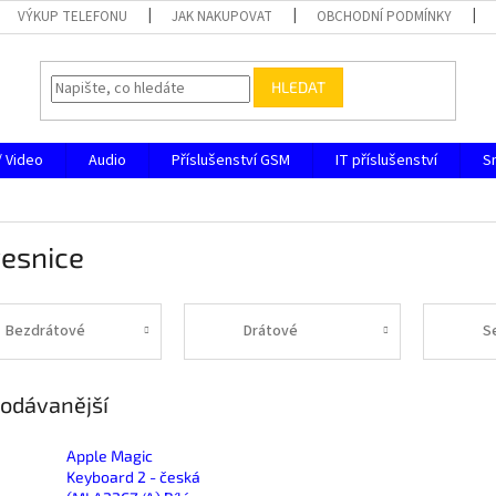
VÝKUP TELEFONU
JAK NAKUPOVAT
OBCHODNÍ PODMÍNKY
HLEDAT
/ Video
Audio
Příslušenství GSM
IT příslušenství
S
vesnice
Bezdrátové
Drátové
S
odávanější
Apple Magic
Keyboard 2 - česká