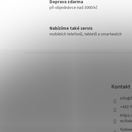
Doprava zdarma
při objednávce nad 3000 kč
Nabízíme také servis
mobilních telefonů, tabletů a smartwatch
Z
á
p
a
t
Kontakt
í
info
@
+420 7
https:
m/fixt
fixtim