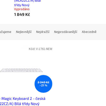
(MLA22CZ/A) Bílá
třídy Nový
Vyprodáno
1 849 Kč
učujeme
Nejlevnější
Nejdražší
Nejprodávanější
Abecedně
Kód:
V-1761-NEW
2 349 Kč
–21 %
 Magic Keyboard 2 - česká
2CZ/A) Bílá třídy Nový