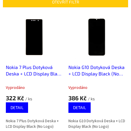
p
OTEVŘÍT FILTR
r
o
V
d
ý
u
p
k
i
t
s
ů
p
r
o
d
Nokia 7 Plus Dotyková
Nokia G10 Dotyková Deska
u
Deska + LCD Display Black
+ LCD Display Black (No
k
(No Logo)
Logo)
t
Vyprodáno
Vyprodáno
ů
322 Kč
386 Kč
/ ks
/ ks
DETAIL
DETAIL
Nokia 7 Plus Dotyková Deska +
Nokia G10 Dotyková Deska + LCD
LCD Display Black (No Logo)
Display Black (No Logo)