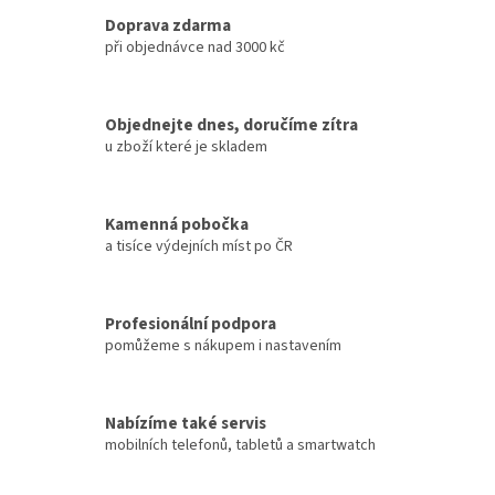
l
á
Doprava zdarma
d
při objednávce nad 3000 kč
a
c
í
Objednejte dnes, doručíme zítra
p
u zboží které je skladem
r
v
k
y
Kamenná pobočka
v
a tisíce výdejních míst po ČR
ý
p
i
s
Profesionální podpora
u
pomůžeme s nákupem i nastavením
Nabízíme také servis
mobilních telefonů, tabletů a smartwatch