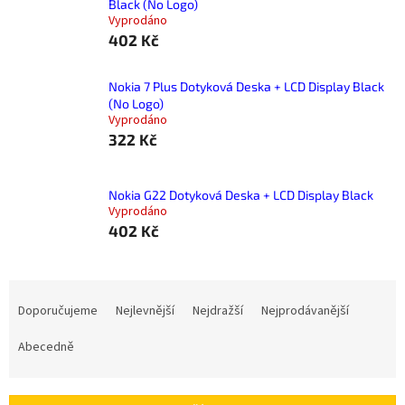
Black (No Logo)
Vyprodáno
402 Kč
Nokia 7 Plus Dotyková Deska + LCD Display Black
(No Logo)
Vyprodáno
322 Kč
Nokia G22 Dotyková Deska + LCD Display Black
Vyprodáno
402 Kč
Ř
a
Doporučujeme
Nejlevnější
Nejdražší
Nejprodávanější
z
e
Abecedně
n
í