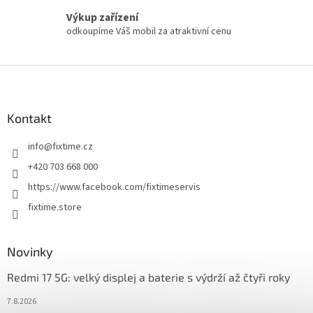
Výkup zařízení
odkoupíme Váš mobil za atraktivní cenu
Z
á
p
a
Kontakt
t
info
@
fixtime.cz
í
+420 703 668 000
https://www.facebook.com/fixtimeservis
fixtime.store
Novinky
Redmi 17 5G: velký displej a baterie s výdrží až čtyři roky
7.8.2026