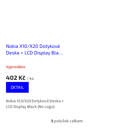
Nokia X10/X20 Dotyková
Deska + LCD Display Black
(No Logo)
Vyprodáno
402 Kč
/ ks
DETAIL
Nokia X10/X20 Dotyková Deska +
LCD Display Black (No Logo)
5
položek celkem
O
v