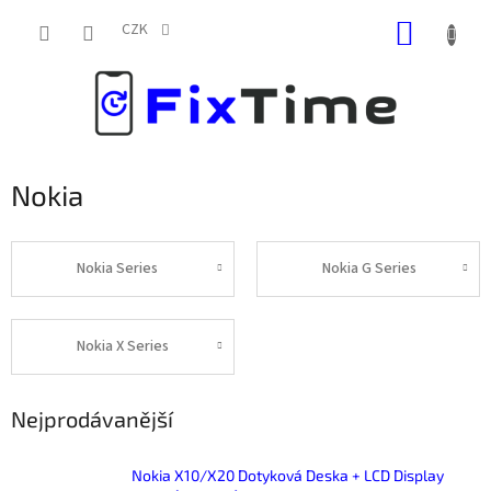
Přejít
NÁKUP
na
CZK
obsah
KOŠÍK
Nokia
Nokia Series
Nokia G Series
Nokia X Series
Nejprodávanější
Nokia X10/X20 Dotyková Deska + LCD Display