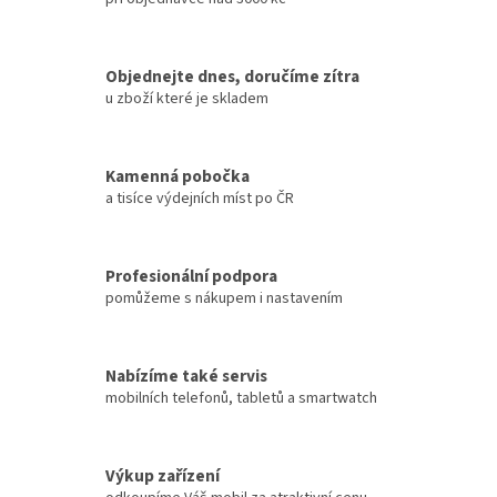
a
c
í
Objednejte dnes, doručíme zítra
p
u zboží které je skladem
r
v
k
y
Kamenná pobočka
v
a tisíce výdejních míst po ČR
ý
p
i
s
Profesionální podpora
u
pomůžeme s nákupem i nastavením
Nabízíme také servis
mobilních telefonů, tabletů a smartwatch
Výkup zařízení