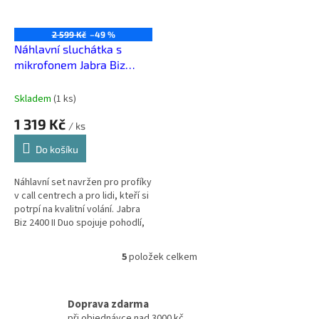
2 599 Kč
–49 %
Náhlavní sluchátka s
mikrofonem Jabra Biz
2400 II Duo Černá třídy
Zánovní
Skladem
(
1 ks
)
1 319 Kč
/ ks
Do košíku
Náhlavní set navržen pro profíky
v call centrech a pro lidi, kteří si
potrpí na kvalitní volání. Jabra
Biz 2400 II Duo spojuje pohodlí,
kvalitní zvuk, mikrofon i
odhlučnění.
5
položek celkem
O
v
l
á
Doprava zdarma
d
při objednávce nad 3000 kč