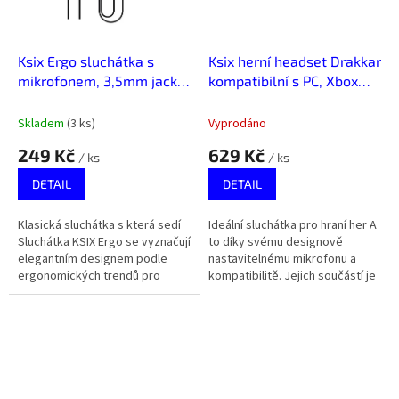
Ksix Ergo sluchátka s
Ksix herní headset Drakkar
mikrofonem, 3,5mm jack,
kompatibilní s PC, Xbox
černá
One a PS4
Skladem
(
3 ks
)
Vyprodáno
249 Kč
629 Kč
/ ks
/ ks
DETAIL
DETAIL
Klasická sluchátka s která sedí
Ideální sluchátka pro hraní her A
Sluchátka KSIX Ergo se vyznačují
to díky svému designově
elegantním designem podle
nastavitelnému mikrofonu a
ergonomických trendů pro
kompatibilitě. Jejich součástí je
kvalitní uživatelský komfort a
také LED podsvícení.
čistotu zvuku.