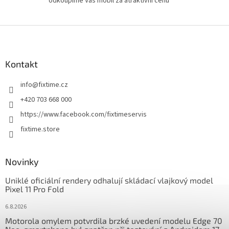
odkoupíme Váš mobil za atraktivní cenu
Z
á
p
a
Kontakt
t
info
@
fixtime.cz
í
+420 703 668 000
https://www.facebook.com/fixtimeservis
fixtime.store
Novinky
Uniklé oficiální rendery odhalují skládací vlajkový model
Pixel 11 Pro Fold
6.8.2026
Motorola omylem potvrdila brzké uvedení modelu Edge 70