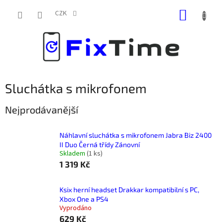
Přejít
NÁKUP
na
CZK
obsah
KOŠÍK
Sluchátka s mikrofonem
Nejprodávanější
Náhlavní sluchátka s mikrofonem Jabra Biz 2400
II Duo Černá třídy Zánovní
Skladem
(
1 ks
)
1 319 Kč
Ksix herní headset Drakkar kompatibilní s PC,
Xbox One a PS4
Vyprodáno
629 Kč