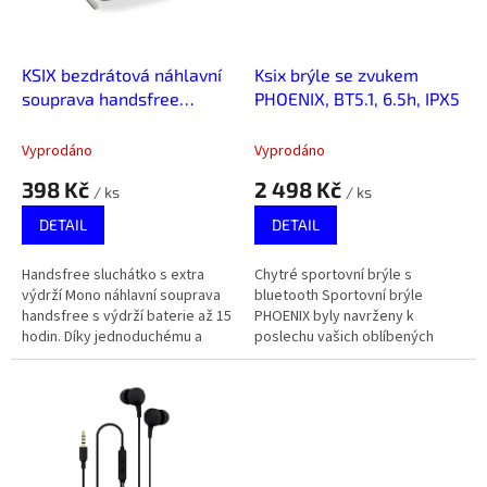
p
r
o
d
KSIX bezdrátová náhlavní
Ksix brýle se zvukem
u
souprava handsfree
PHOENIX, BT5.1, 6.5h, IPX5
k
Executive 2
t
Vyprodáno
Vyprodáno
ů
398 Kč
2 498 Kč
/ ks
/ ks
DETAIL
DETAIL
Handsfree sluchátko s extra
Chytré sportovní brýle s
výdrží Mono náhlavní souprava
bluetooth Sportovní brýle
handsfree s výdrží baterie až 15
PHOENIX byly navrženy k
hodin. Díky jednoduchému a
poslechu vašich oblíbených
elegantnímu designu a
skladeb nebo podcastů při
Bluetooth 5.1 je ideálním
sportování díky připojení
nástrojem...
Bluetooth. Díky...