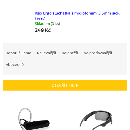
Ksix Ergo sluchátka s mikrofonem, 3,5mm jack,
černá
Skladem
(
3 ks
)
249 Kč
Ř
a
Doporučujeme
Nejlevnější
Nejdražší
Nejprodávanější
z
e
Abecedně
n
í
p
OTEVŘÍT FILTR
r
o
V
d
ý
u
p
k
i
t
s
ů