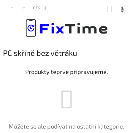
Přejít
NÁKUP
na
CZK
obsah
KOŠÍK
PC skříně bez větráku
Produkty teprve připravujeme.
Můžete se ale podívat na ostatní kategorie.