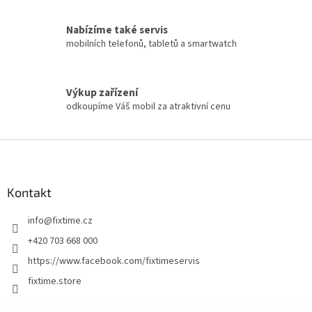
Nabízíme také servis
mobilních telefonů, tabletů a smartwatch
Výkup zařízení
odkoupíme Váš mobil za atraktivní cenu
Z
á
p
a
Kontakt
t
info
@
fixtime.cz
í
+420 703 668 000
https://www.facebook.com/fixtimeservis
fixtime.store