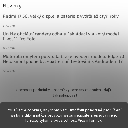
Novinky
Redmi 17 5G: velký displej a baterie s výdrží až čtyři roky
7.8.2026
Uniklé oficiální rendery odhalují skládací vlajkový model
Pixel 11 Pro Fold
6.8.2026
Motorola omylem potvrdila brzké uvedení modelu Edge 70
Neo: smartphone byl spatřen při testování s Androidem 17
5.8.2026
Obchodní podmínky
Podmínky ochrany osobních údajů
Jak nakupovat
Používáme cookies, abychom Vám umožnili pohodlné prohlížení
webu a díky analýze provozu webu neustále zlepšovali jeho
funkce, výkon a použitelnost.
Více informací
Vytvořil Shoptet