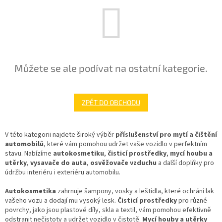
Můžete se ale podívat na ostatní kategorie.
ZPĚT DO OBCHODU
V této kategorii najdete široký výběr
příslušenství pro mytí a čištění
automobilů
, které vám pomohou udržet vaše vozidlo v perfektním
stavu. Nabízíme
autokosmetiku
,
čisticí prostředky
,
mycí houbu a
utěrky
,
vysavače do auta
,
osvěžovače vzduchu
a další doplňky pro
údržbu interiéru i exteriéru automobilu.
Autokosmetika
zahrnuje šampony, vosky a leštidla, které ochrání lak
vašeho vozu a dodají mu vysoký lesk.
Čisticí prostředky
pro různé
povrchy, jako jsou plastové díly, skla a textil, vám pomohou efektivně
odstranit nečistoty a udržet vozidlo v čistotě.
Mycí houby a utěrky