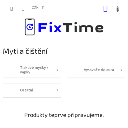
Přejít
NÁKUP
na
CZK
obsah
KOŠÍK
Mytí a čištění
Tlakové myčky /
Vysavače do auta
vapky
Ostatní
Produkty teprve připravujeme.