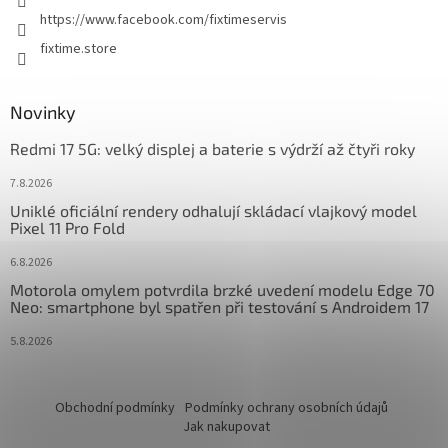
https://www.facebook.com/fixtimeservis
fixtime.store
Novinky
Redmi 17 5G: velký displej a baterie s výdrží až čtyři roky
7.8.2026
Uniklé oficiální rendery odhalují skládací vlajkový model
Pixel 11 Pro Fold
6.8.2026
Motorola omylem potvrdila brzké uvedení modelu Edge 70
Neo: smartphone byl spatřen při testování s Androidem 17
5.8.2026
Obchodní podmínky
Podmínky ochrany osobních údajů
Jak nakupovat