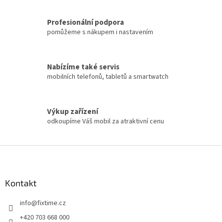
Profesionální podpora
pomůžeme s nákupem i nastavením
Nabízíme také servis
mobilních telefonů, tabletů a smartwatch
Výkup zařízení
odkoupíme Váš mobil za atraktivní cenu
Z
á
p
a
Kontakt
t
info
@
fixtime.cz
í
+420 703 668 000