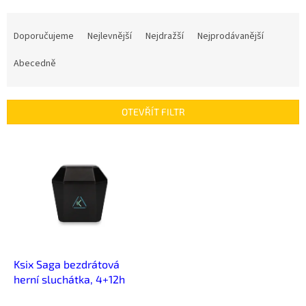
Ř
a
Doporučujeme
Nejlevnější
Nejdražší
Nejprodávanější
z
e
Abecedně
n
í
p
OTEVŘÍT FILTR
r
o
V
d
ý
u
p
k
i
t
s
ů
p
r
o
d
Ksix Saga bezdrátová
u
herní sluchátka, 4+12h
k