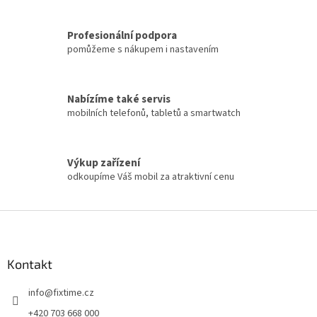
Profesionální podpora
pomůžeme s nákupem i nastavením
Nabízíme také servis
mobilních telefonů, tabletů a smartwatch
Výkup zařízení
odkoupíme Váš mobil za atraktivní cenu
Z
á
p
a
Kontakt
t
info
@
fixtime.cz
í
+420 703 668 000