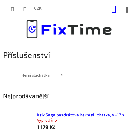
Přejít
NÁKUP
na
CZK
obsah
KOŠÍK
Příslušenství
Herní sluchátka
Nejprodávanější
Ksix Saga bezdrátová herní sluchátka, 4+12h
Vyprodáno
1 179 Kč