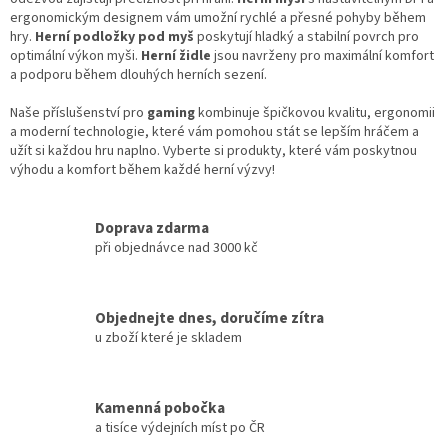
y
ergonomickým designem vám umožní rychlé a přesné pohyby během
v
hry.
Herní podložky pod myš
poskytují hladký a stabilní povrch pro
ý
optimální výkon myši.
Herní židle
jsou navrženy pro maximální komfort
p
a podporu během dlouhých herních sezení.
i
s
Naše příslušenství pro
gaming
kombinuje špičkovou kvalitu, ergonomii
u
a moderní technologie, které vám pomohou stát se lepším hráčem a
užít si každou hru naplno. Vyberte si produkty, které vám poskytnou
výhodu a komfort během každé herní výzvy!
Doprava zdarma
při objednávce nad 3000 kč
Objednejte dnes, doručíme zítra
u zboží které je skladem
Kamenná pobočka
a tisíce výdejních míst po ČR