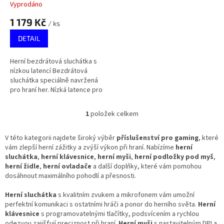
t
Vyprodáno
ů
1 179 Kč
/ ks
DETAIL
Herní bezdrátová sluchátka s
nízkou latencí Bezdrátová
sluchátka speciálně navržená
pro hraní her. Nízká latence pro
kratší dobu odezvy a
fantastický herní zážitek. S
1
položek celkem
O
Bluetooth...
v
l
V této kategorii najdete široký výběr
příslušenství pro gaming
, které
á
vám zlepší herní zážitky a zvýší výkon při hraní. Nabízíme
herní
d
sluchátka
,
herní klávesnice
,
herní myši
,
herní podložky pod myš
,
a
herní židle
,
herní ovladače
a další doplňky, které vám pomohou
c
dosáhnout maximálního pohodlí a přesnosti.
í
p
Herní sluchátka
s kvalitním zvukem a mikrofonem vám umožní
r
perfektní komunikaci s ostatními hráči a ponor do herního světa.
Herní
v
klávesnice
s programovatelnými tlačítky, podsvícením a rychlou
k
odezvou zajišťují preciznost při hraní.
Herní myši
s nastavitelným DPI a