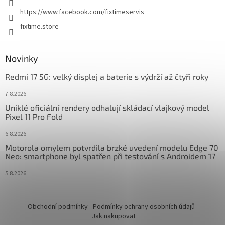
https://www.facebook.com/fixtimeservis
fixtime.store
Novinky
Redmi 17 5G: velký displej a baterie s výdrží až čtyři roky
7.8.2026
Uniklé oficiální rendery odhalují skládací vlajkový model
Pixel 11 Pro Fold
6.8.2026
Motorola omylem potvrdila brzké uvedení modelu Edge 70
Neo: smartphone byl spatřen při testování s Androidem 17
5.8.2026
Obchodní podmínky
Podmínky ochrany osobních údajů
Jak nakupovat