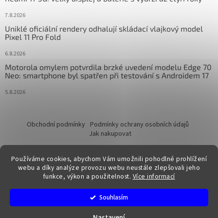
7.8.2026
Uniklé oficiální rendery odhalují skládací vlajkový model
Pixel 11 Pro Fold
6.8.2026
Motorola omylem potvrdila brzké uvedení modelu Edge 70
Neo: smartphone byl spatřen při testování s Androidem 17
5.8.2026
Obchodní podmínky
Podmínky ochrany osobních údajů
Jak nakupovat
Používáme cookies, abychom Vám umožnili pohodlné prohlížení
webu a díky analýze provozu webu neustále zlepšovali jeho
funkce, výkon a použitelnost.
Více informací
Vytvořil Shoptet
Souhlasím
Copyright 2026
FixTime.store
. Všechna práva vyhrazena.
Nastavení