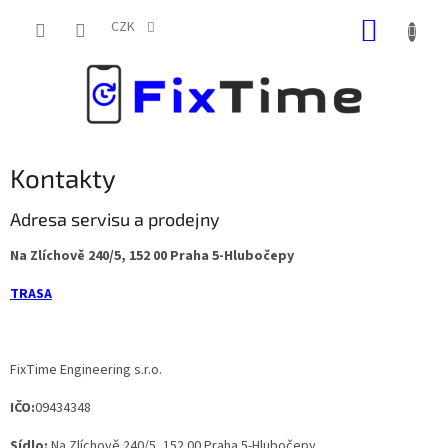
Přejít
NÁKUP
na
CZK
obsah
KOŠÍK
Kontakty
Adresa servisu a prodejny
Na Zlíchově 240/5, 152 00 Praha 5-Hlubočepy
TRASA
FixTime Engineering s.r.o.
IČO:
094
34
348
Sídlo:
Na Zlíchově 240/5, 152 00 Praha 5-Hlubočepy