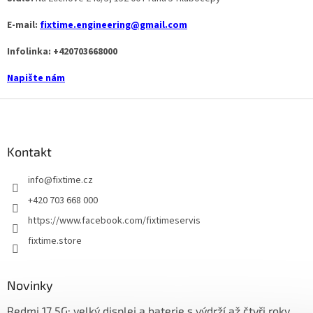
E-mail:
fixtime.engineering@gmail.com
Infolinka: +420703668000
Napište nám
Z
á
p
a
Kontakt
t
info
@
fixtime.cz
í
+420 703 668 000
https://www.facebook.com/fixtimeservis
fixtime.store
Novinky
Redmi 17 5G: velký displej a baterie s výdrží až čtyři roky