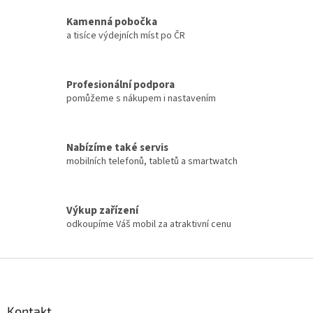
Kamenná pobočka
a tisíce výdejních míst po ČR
Profesionální podpora
pomůžeme s nákupem i nastavením
Nabízíme také servis
mobilních telefonů, tabletů a smartwatch
Výkup zařízení
odkoupíme Váš mobil za atraktivní cenu
Z
á
p
a
Kontakt