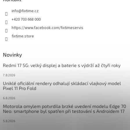
t
info
@
fixtime.cz
í
+420 703 668 000
https://www.facebook.com/fixtimeservis
fixtime.store
Novinky
Redmi 17 5G: velký displej a baterie s výdrží až čtyři roky
7.8.2026
Uniklé oficiální rendery odhalují skládací vlajkový model
Pixel 11 Pro Fold
6.8.2026
Motorola omylem potvrdila brzké uvedení modelu Edge 70
Neo: smartphone byl spatřen při testování s Androidem 17
5.8.2026