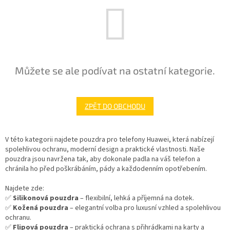
Můžete se ale podívat na ostatní kategorie.
ZPĚT DO OBCHODU
V této kategorii najdete pouzdra pro telefony Huawei, která nabízejí
spolehlivou ochranu, moderní design a praktické vlastnosti. Naše
pouzdra jsou navržena tak, aby dokonale padla na váš telefon a
chránila ho před poškrábáním, pády a každodenním opotřebením.
Najdete zde:
✅
Silikonová pouzdra
– flexibilní, lehká a příjemná na dotek.
✅
Kožená pouzdra
– elegantní volba pro luxusní vzhled a spolehlivou
ochranu.
✅
Flipová pouzdra
– praktická ochrana s přihrádkami na karty a