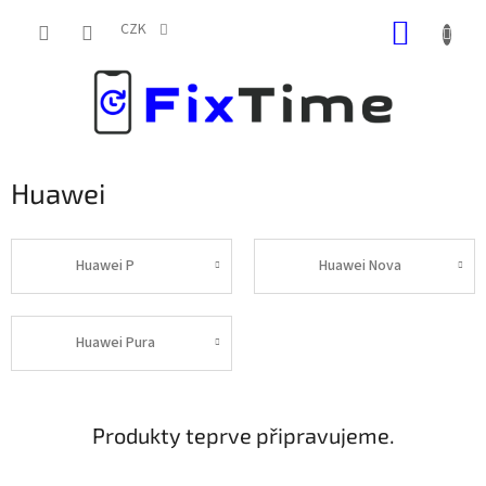
Přejít
NÁKUP
na
CZK
obsah
KOŠÍK
Huawei
Huawei P
Huawei Nova
Huawei Pura
Produkty teprve připravujeme.