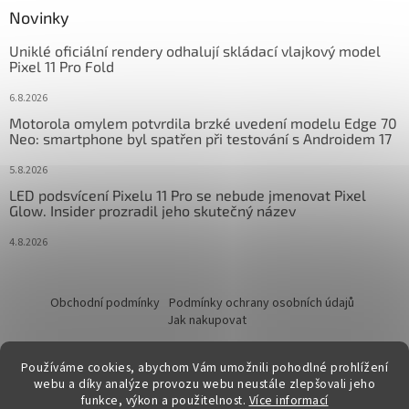
Novinky
Uniklé oficiální rendery odhalují skládací vlajkový model
Pixel 11 Pro Fold
6.8.2026
Motorola omylem potvrdila brzké uvedení modelu Edge 70
Neo: smartphone byl spatřen při testování s Androidem 17
5.8.2026
LED podsvícení Pixelu 11 Pro se nebude jmenovat Pixel
Glow. Insider prozradil jeho skutečný název
4.8.2026
Obchodní podmínky
Podmínky ochrany osobních údajů
Jak nakupovat
Používáme cookies, abychom Vám umožnili pohodlné prohlížení
webu a díky analýze provozu webu neustále zlepšovali jeho
funkce, výkon a použitelnost.
Více informací