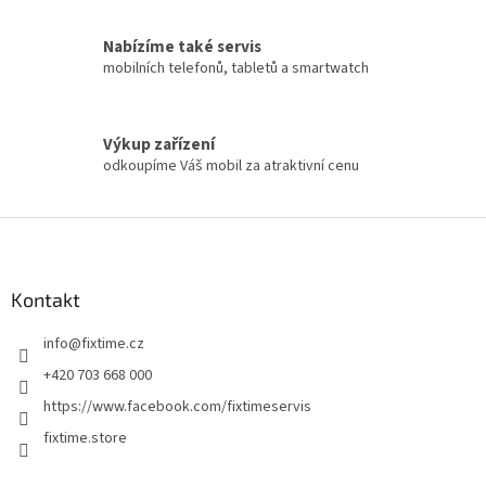
Nabízíme také servis
mobilních telefonů, tabletů a smartwatch
Výkup zařízení
odkoupíme Váš mobil za atraktivní cenu
Z
á
p
a
Kontakt
t
info
@
fixtime.cz
í
+420 703 668 000
https://www.facebook.com/fixtimeservis
fixtime.store