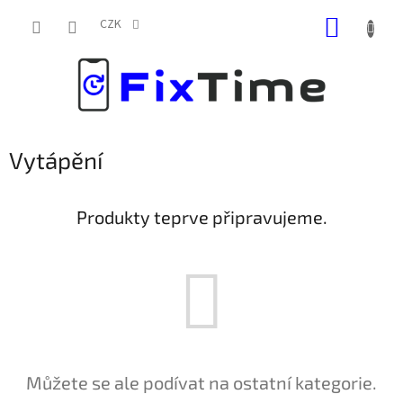
Přejít
NÁKUP
na
CZK
obsah
KOŠÍK
Vytápění
Produkty teprve připravujeme.
Můžete se ale podívat na ostatní kategorie.