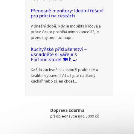
Přenosné monitory: Ideální řešení
pro práci na cestách
V dnešní době, kdy je mobilita klíčová a
práce často probíhá mimo kancelář, je
přenosný monitor napr...
Kuchyňské příslušenství –
usnadněte si vaření s
FixTime.store! 🍽️👨‍🍳
Každá kuchyně si zaslouží praktické a
kvalitní vybavení! Ať už jste nadšený
kuchař nebo si jen chcet...
Doprava zdarma
při objednávce nad 3000 kč