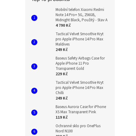
Mobilní telefon Xiaomi Redmi
Note 14 Pro+ 5G, 256GB,
Midnight Black, Použitý - Stav A
4 790 Kč
Tactical Velvet Smoothie Kryt
pro Apple iPhone 14 Pro Max
Maldives
249 Kč
Baseus Safety Airbags Case for
Apple iPhone 11 Pro
Transparent Gold
229 Kč
Tactical Velvet Smoothie Kryt
pro Apple iPhone 14 Pro Max
Chilli
249 Kč
Baseus Aurora Case for iPhone
XS Max Transparent Pink
119 Kč
Ochranné sklo pro OnePlus
Nord N100