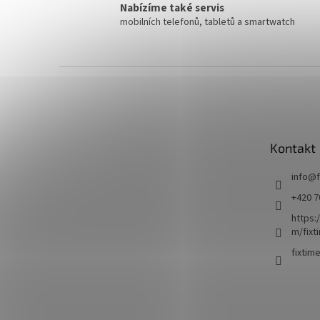
Nabízíme také servis
mobilních telefonů, tabletů a smartwatch
Z
á
p
a
t
Kontakt
í
info
@
+420 7
https:
m/fixt
fixtim