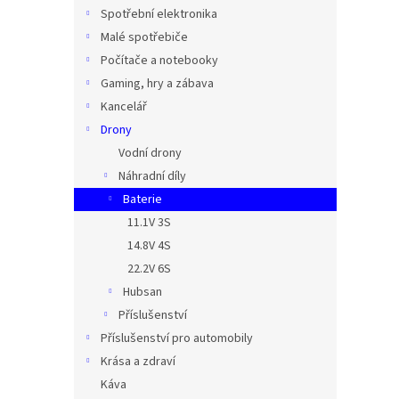
n
Spotřební elektronika
e
Malé spotřebiče
l
Počítače a notebooky
Gaming, hry a zábava
Kancelář
Drony
Vodní drony
Náhradní díly
Baterie
11.1V 3S
14.8V 4S
22.2V 6S
Hubsan
Příslušenství
Příslušenství pro automobily
Krása a zdraví
Káva