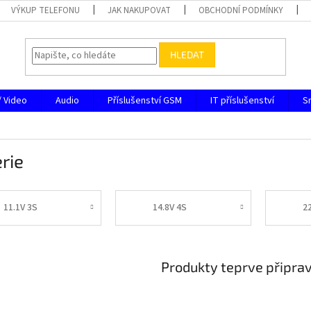
VÝKUP TELEFONU
JAK NAKUPOVAT
OBCHODNÍ PODMÍNKY
HLEDAT
/ Video
Audio
Příslušenství GSM
IT příslušenství
S
rie
11.1V 3S
14.8V 4S
2
Produkty teprve připra