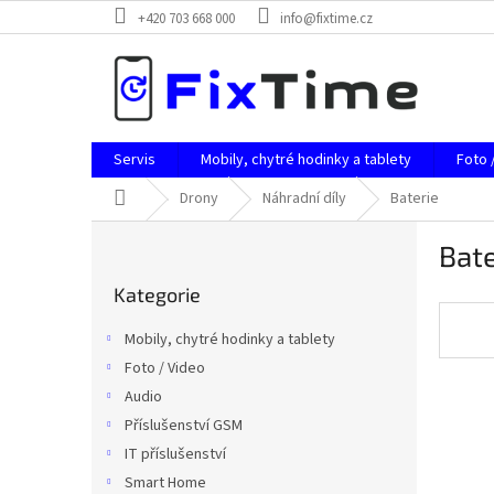
Přejít
+420 703 668 000
info@fixtime.cz
na
obsah
Servis
Mobily, chytré hodinky a tablety
Foto 
Domů
Drony
Náhradní díly
Baterie
P
Bate
o
Přeskočit
s
Kategorie
kategorie
t
r
Mobily, chytré hodinky a tablety
a
Foto / Video
n
Audio
n
í
Příslušenství GSM
p
IT příslušenství
a
Smart Home