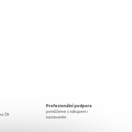
Profesionální podpora
pomůžeme s nákupem i
 po ČR
nastavením