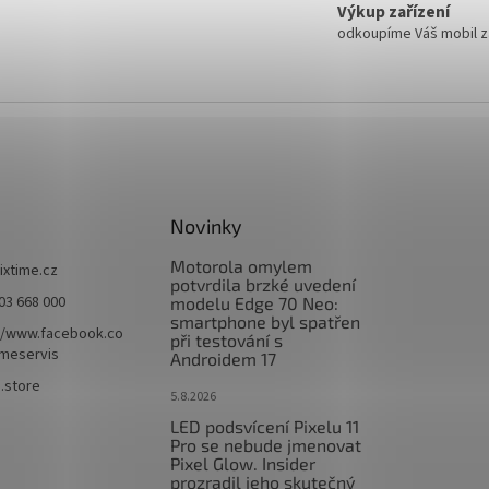
Výkup zařízení
odkoupíme Váš mobil za
Novinky
Motorola omylem
fixtime.cz
potvrdila brzké uvedení
03 668 000
modelu Edge 70 Neo:
smartphone byl spatřen
//www.facebook.co
při testování s
imeservis
Androidem 17
e.store
5.8.2026
LED podsvícení Pixelu 11
Pro se nebude jmenovat
Pixel Glow. Insider
prozradil jeho skutečný