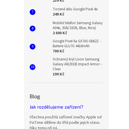
239 Kč
Tvrzené sklo Google Pixel 4a
249 Kč
Mobilní telefon Samsung Galaxy
A04e, 3GB/32GB, Blue, Nový
2 690 Kč
Google Pixel 6a GX7AS GB62Z -
Baterie GLU7G 4410mAh
700 Kč
Ochranný kryt Livon Samsung
Galaxy A6(2018) Impact Armor -
Clear
199 Kč
Blog
Jak rozdělujeme zařízení?
Všechna použitá zařízení značky Apple od
FixTime dělíme do tříd podle jejich stavu.
Díky tomu při ná...