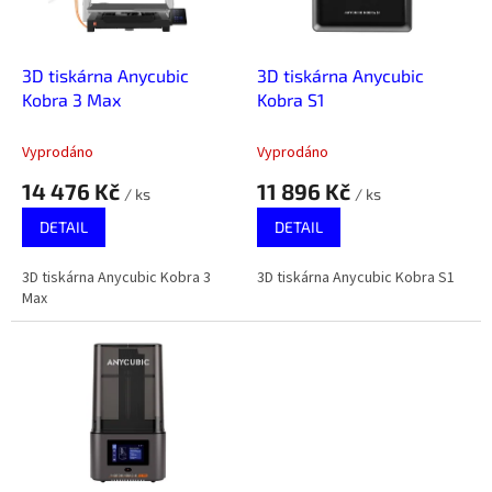
p
r
o
d
3D tiskárna Anycubic
3D tiskárna Anycubic
u
Kobra 3 Max
Kobra S1
k
t
Vyprodáno
Vyprodáno
ů
14 476 Kč
11 896 Kč
/ ks
/ ks
DETAIL
DETAIL
3D tiskárna Anycubic Kobra 3
3D tiskárna Anycubic Kobra S1
Max