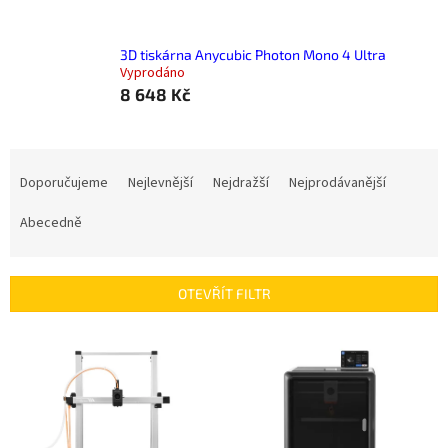
3D tiskárna Anycubic Photon Mono 4 Ultra
Vyprodáno
8 648 Kč
Ř
a
Doporučujeme
Nejlevnější
Nejdražší
Nejprodávanější
z
e
Abecedně
n
í
p
OTEVŘÍT FILTR
r
o
V
d
ý
u
p
k
i
t
s
ů