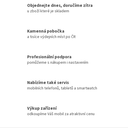
í
Objednejte dnes, doručíme zítra
p
u zboží které je skladem
r
v
k
y
Kamenná pobočka
v
a tisíce výdejních míst po ČR
ý
p
i
s
Profesionální podpora
u
pomůžeme s nákupem i nastavením
Nabízíme také servis
mobilních telefonů, tabletů a smartwatch
Výkup zařízení
odkoupíme Váš mobil za atraktivní cenu