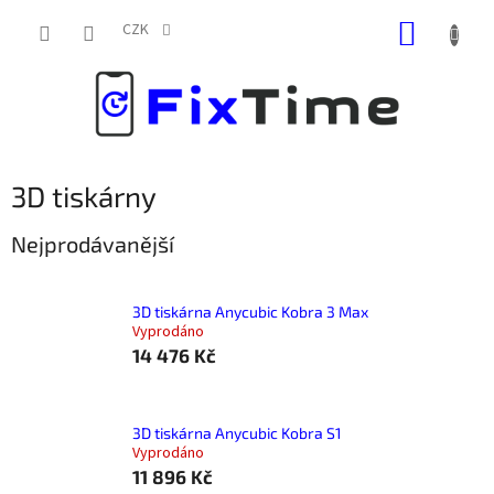
Přejít
NÁKUP
na
CZK
obsah
KOŠÍK
3D tiskárny
Nejprodávanější
3D tiskárna Anycubic Kobra 3 Max
Vyprodáno
14 476 Kč
3D tiskárna Anycubic Kobra S1
Vyprodáno
11 896 Kč