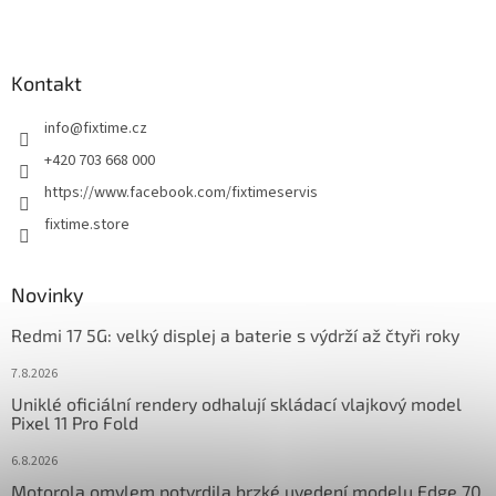
Z
á
p
a
Kontakt
t
info
@
fixtime.cz
í
+420 703 668 000
https://www.facebook.com/fixtimeservis
fixtime.store
Novinky
Redmi 17 5G: velký displej a baterie s výdrží až čtyři roky
7.8.2026
Uniklé oficiální rendery odhalují skládací vlajkový model
Pixel 11 Pro Fold
6.8.2026
Motorola omylem potvrdila brzké uvedení modelu Edge 70