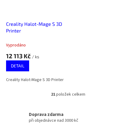
Creality Halot-Mage S 3D
Printer
Vyprodáno
12 113 Kč
/ ks
DETAIL
Creality Halot-Mage S 3D Printer
21
položek celkem
O
v
l
á
Doprava zdarma
d
při objednávce nad 3000 kč
a
c