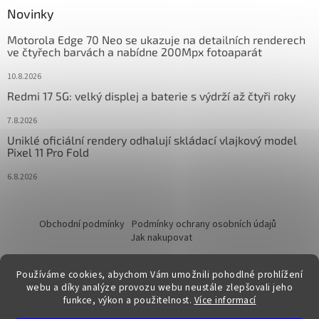
Novinky
Motorola Edge 70 Neo se ukazuje na detailních renderech
ve čtyřech barvách a nabídne 200Mpx fotoaparát
10.8.2026
Redmi 17 5G: velký displej a baterie s výdrží až čtyři roky
7.8.2026
Uniklé oficiální rendery odhalují skládací vlajkový model
Pixel 11 Pro Fold
6.8.2026
Obchodní podmínky
Podmínky ochrany osobních údajů
Jak nakupovat
Používáme cookies, abychom Vám umožnili pohodlné prohlížení
webu a díky analýze provozu webu neustále zlepšovali jeho
funkce, výkon a použitelnost.
Více informací
Vytvořil Shoptet