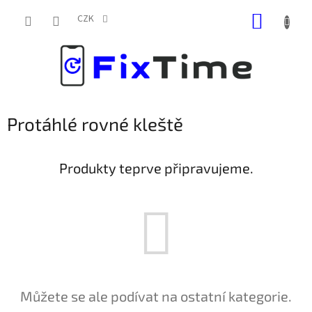
Přejít
NÁKUP
na
CZK
obsah
KOŠÍK
Protáhlé rovné kleště
Produkty teprve připravujeme.
Můžete se ale podívat na ostatní kategorie.