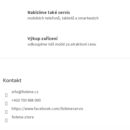
Nabízíme také servis
mobilních telefonů, tabletů a smartwatch
Výkup zařízení
odkoupíme Váš mobil za atraktivní cenu
Z
á
p
a
Kontakt
t
info
@
fixtime.cz
í
+420 703 668 000
https://www.facebook.com/fixtimeservis
fixtime.store