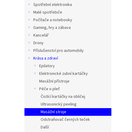
n
Spotřební elektronika
e
Malé spotřebiče
l
Počítače a notebooky
Gaming, hry a zábava
Kancelář
Drony
Příslušenství pro automobily
Krása a zdraví
Epilatory
Elektronické zubní kartáčky
Masážní přístroje
Péče o pleť
Čistící kartáčky na obličej
Ultrasonický peeling
Masážní stroje
Odstraňovač černých teček
Další