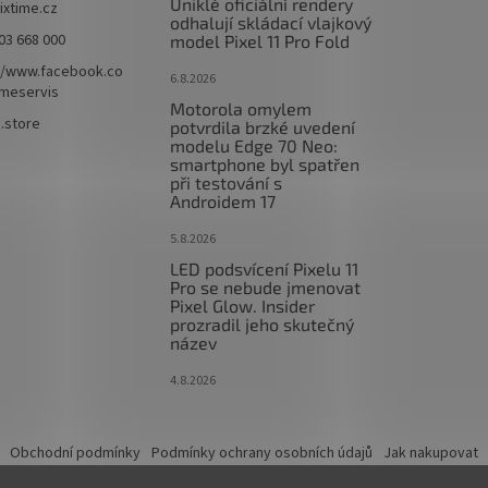
Uniklé oficiální rendery
fixtime.cz
odhalují skládací vlajkový
03 668 000
model Pixel 11 Pro Fold
//www.facebook.co
6.8.2026
imeservis
Motorola omylem
e.store
potvrdila brzké uvedení
modelu Edge 70 Neo:
smartphone byl spatřen
při testování s
Androidem 17
5.8.2026
LED podsvícení Pixelu 11
Pro se nebude jmenovat
Pixel Glow. Insider
prozradil jeho skutečný
název
4.8.2026
Obchodní podmínky
Podmínky ochrany osobních údajů
Jak nakupovat