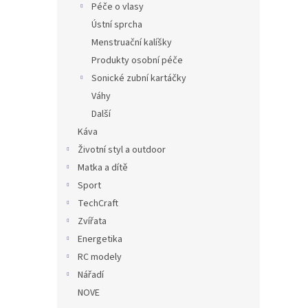
Péče o vlasy
Ústní sprcha
Menstruační kalíšky
Produkty osobní péče
Sonické zubní kartáčky
Váhy
Další
Káva
Životní styl a outdoor
Matka a dítě
Sport
TechCraft
Zvířata
Energetika
RC modely
Nářadí
NOVE