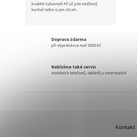
kvalitní vybavení! Ať už jste nadšený
kuchař nebo si jen chcet...
Doprava zdarma
při objednávce nad 3000 kč
Nabízíme také servis
mobilních telefonů, tabletů a smartwatch
Z
á
p
a
t
Kontakt
í