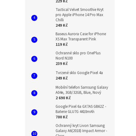
229 Kč
Tactical Velvet Smoothie Kryt
pro Apple iPhone 14 Pro Max
Chilli
249 Kč
Baseus Aurora Case for iPhone
XS Max Transparent Pink
119 Kč
Ochranné sklo pro OnePlus
Nord N100
239 Kč
Tvrzené sklo Google Pixel 4a
249 Kč
Mobilní telefon Samsung Galaxy
A04e, 3GB/32GB, Blue, Nový
2 690 Kč
Google Pixel 6a GX7AS GB62Z -
Baterie GLU7G 4410mAh
700 Kč
Ochranný kryt Livon Samsung
Galaxy A6(2018) Impact Armor -