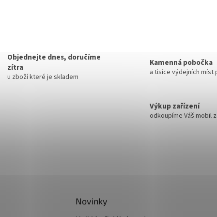
Objednejte dnes, doručíme
Kamenná pobočka
zítra
a tisíce výdejních míst
u zboží které je skladem
Výkup zařízení
odkoupíme Váš mobil za
Novinky