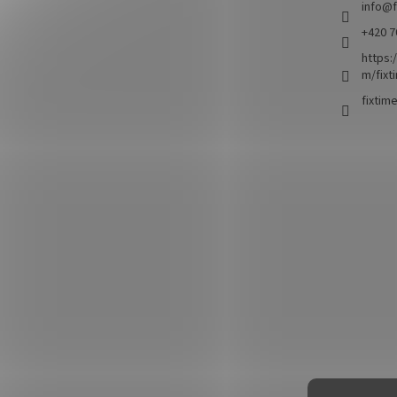
info
@
+420 7
https:
m/fixt
fixtim