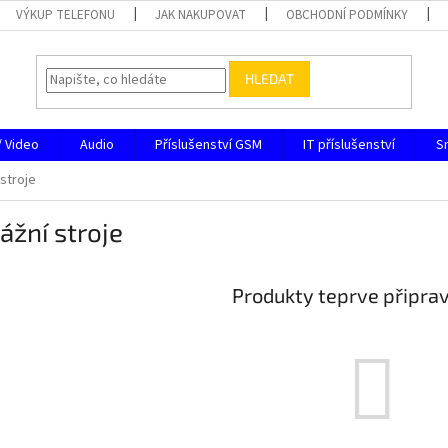
VÝKUP TELEFONU
JAK NAKUPOVAT
OBCHODNÍ PODMÍNKY
HLEDAT
/ Video
Audio
Příslušenství GSM
IT příslušenství
S
stroje
žní stroje
Produkty teprve připra