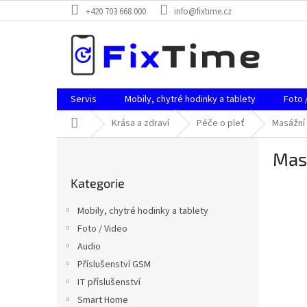
Přejít
+420 703 668 000
info@fixtime.cz
na
obsah
Servis
Mobily, chytré hodinky a tablety
Foto 
Domů
Krása a zdraví
Péče o pleť
Masážní 
P
Masá
o
Přeskočit
s
Kategorie
kategorie
t
r
Mobily, chytré hodinky a tablety
a
Foto / Video
n
Audio
n
í
Příslušenství GSM
p
IT příslušenství
a
Smart Home