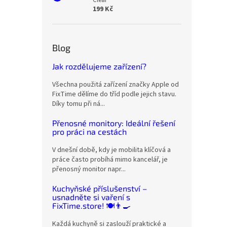
Clear
199 Kč
Blog
Jak rozdělujeme zařízení?
Všechna použitá zařízení značky Apple od
FixTime dělíme do tříd podle jejich stavu.
Díky tomu při ná...
Přenosné monitory: Ideální řešení
pro práci na cestách
V dnešní době, kdy je mobilita klíčová a
práce často probíhá mimo kancelář, je
přenosný monitor napr...
Kuchyňské příslušenství –
usnadněte si vaření s
FixTime.store! 🍽️👨‍🍳
Každá kuchyně si zaslouží praktické a