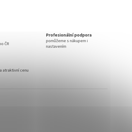
Profesionální podpora
pomůžeme s nákupem i
 po ČR
nastavením
 atraktivní cenu