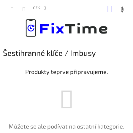
Přejít
NÁKUP
na
CZK
obsah
KOŠÍK
Šestihranné klíče / Imbusy
Produkty teprve připravujeme.
Můžete se ale podívat na ostatní kategorie.