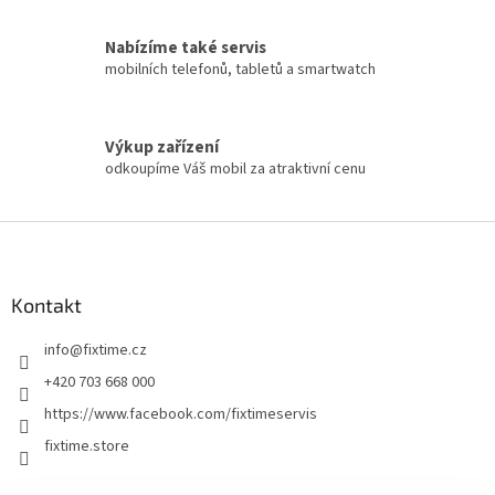
Nabízíme také servis
mobilních telefonů, tabletů a smartwatch
Výkup zařízení
odkoupíme Váš mobil za atraktivní cenu
Z
á
p
a
Kontakt
t
info
@
fixtime.cz
í
+420 703 668 000
https://www.facebook.com/fixtimeservis
fixtime.store