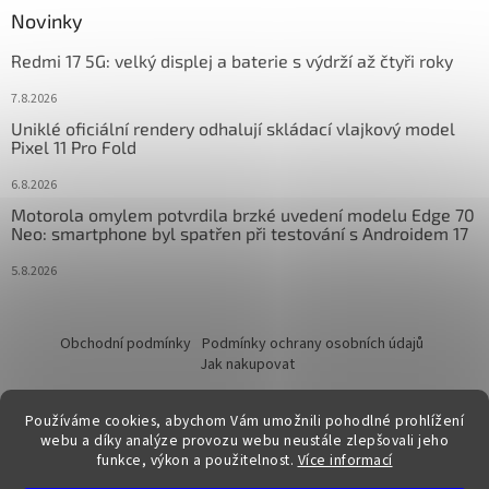
Novinky
Redmi 17 5G: velký displej a baterie s výdrží až čtyři roky
7.8.2026
Uniklé oficiální rendery odhalují skládací vlajkový model
Pixel 11 Pro Fold
6.8.2026
Motorola omylem potvrdila brzké uvedení modelu Edge 70
Neo: smartphone byl spatřen při testování s Androidem 17
5.8.2026
Obchodní podmínky
Podmínky ochrany osobních údajů
Jak nakupovat
Používáme cookies, abychom Vám umožnili pohodlné prohlížení
webu a díky analýze provozu webu neustále zlepšovali jeho
funkce, výkon a použitelnost.
Více informací
Vytvořil Shoptet