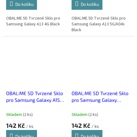
Do košíku
Do košíku
OBAL:ME 5D Tvrzené Sklo pro
OBAL:ME 5D Tvrzené Sklo pro
Samsung Galaxy A13 4G Black
Samsung Galaxy A13 5G/A04s
Black
OBAL:ME 5D Tvrzené Sklo
OBAL:ME 5D Tvrzené Sklo
pro Samsung Galaxy A15
pro Samsung Galaxy
4G/5G Black
A52/A52 5G/A52s 5G/A53
5G Black
Skladem
(
2 ks
)
Skladem
(
2 ks
)
142 Kč
142 Kč
/ ks
/ ks
Do košíku
Do košíku