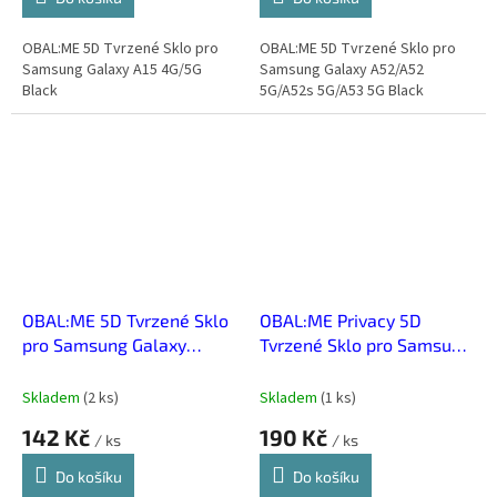
OBAL:ME 5D Tvrzené Sklo pro
OBAL:ME 5D Tvrzené Sklo pro
Samsung Galaxy A15 4G/5G
Samsung Galaxy A52/A52
Black
5G/A52s 5G/A53 5G Black
OBAL:ME 5D Tvrzené Sklo
OBAL:ME Privacy 5D
pro Samsung Galaxy
Tvrzené Sklo pro Samsung
M12/A32 5G/A12/A02s
Galaxy S24+ Black
Black
Skladem
(
2 ks
)
Skladem
(
1 ks
)
142 Kč
190 Kč
/ ks
/ ks
Do košíku
Do košíku