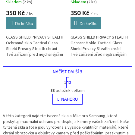
A36/A56 Black
Ultra Black
Skladem
(
2 ks
)
Skladem
(
2 ks
)
350 Kč
350 Kč
/ ks
/ ks
Do košíku
Do košíku
GLASS SHIELD PRIVACY STEALTH
GLASS SHIELD PRIVACY STEALTH
Ochranné sklo Tactical Glass
Ochranné sklo Tactical Glass
Shield Privacy Stealth chrání
Shield Privacy Stealth chrání
Tvé zařízení před nejdrsnějšími
Tvé zařízení před nejdrsnějšími
střety a obsah displeje před
střety a obsah displeje před
šmíráky. Testováno na...
šmíráky. Testováno na...
NAČÍST DALŠÍ 3
S
1
2
t
O
r
33
položek celkem
v
á
l
NAHORU
n
á
k
d
o
v
V této kategorii najdete tvrzená skla a fólie pro Samsung, která
a
á
poskytují maximální ochranu pro displej a kamery vašich zařízení. Naše
c
n
tvrzená skla a fólie jsou vyrobena z vysoce kvalitních materiálů, které
í
í
chrání obrazovku a objektivy kamery před poškrábáním, prasknutím a
p