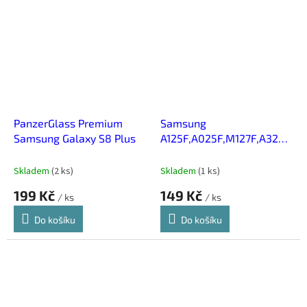
PanzerGlass Premium
Samsung
Samsung Galaxy S8 Plus
A125F,A025F,M127F,A326B,A0
Redmi A1 2.5D tvrzené
sklo
Skladem
(
2 ks
)
Skladem
(
1 ks
)
199 Kč
149 Kč
/ ks
/ ks
Do košíku
Do košíku