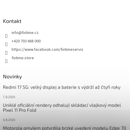
Z
á
p
a
Kontakt
t
info
@
fixtime.cz
í
+420 703 668 000
https://www.facebook.com/fixtimeservis
fixtime.store
Novinky
Redmi 17 5G: velký displej a baterie s výdrží až čtyři roky
7.8.2026
Uniklé oficiální rendery odhalují skládací vlajkový model
Pixel 11 Pro Fold
6.8.2026
Motorola omylem potvrdila brzké uvedení modelu Edge 70