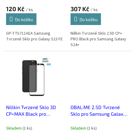
ů
120 Kč
307 Kč
/ ks
/ ks
Do košíku
Do košíku
GP-TTS711AEA Samsung
Nillkin Tvrzené Sklo 2.5D CP+
Tvrzené Sklo pro Galaxy S23 FE
PRO Black pro Samsung Galaxy
S24+
Nillkin Tvrzené Sklo 3D
OBAL:ME 2.5D Tvrzené
CP+MAX Black pro
Sklo pro Samsung Galaxy
Samsung G950 Galaxy S8
S23 FE 5G Clear
Skladem
(
1 ks
)
Skladem
(
1 ks
)