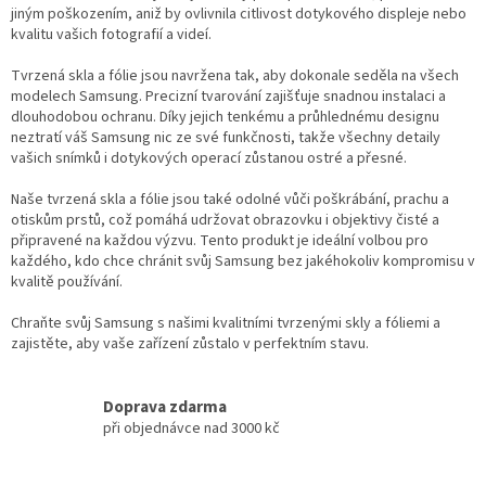
jiným poškozením, aniž by ovlivnila citlivost dotykového displeje nebo
r
kvalitu vašich fotografií a videí.
v
k
Tvrzená skla a fólie jsou navržena tak, aby dokonale seděla na všech
y
modelech Samsung. Precizní tvarování zajišťuje snadnou instalaci a
v
dlouhodobou ochranu. Díky jejich tenkému a průhlednému designu
ý
neztratí váš Samsung nic ze své funkčnosti, takže všechny detaily
p
vašich snímků i dotykových operací zůstanou ostré a přesné.
i
s
Naše tvrzená skla a fólie jsou také odolné vůči poškrábání, prachu a
u
otiskům prstů, což pomáhá udržovat obrazovku i objektivy čisté a
připravené na každou výzvu. Tento produkt je ideální volbou pro
každého, kdo chce chránit svůj Samsung bez jakéhokoliv kompromisu v
kvalitě používání.
Chraňte svůj Samsung s našimi kvalitními tvrzenými skly a fóliemi a
zajistěte, aby vaše zařízení zůstalo v perfektním stavu.
Doprava zdarma
při objednávce nad 3000 kč