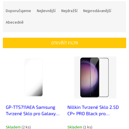
Ř
a
Doporučujeme
Nejlevnější
Nejdražší
Nejprodávanější
z
e
Abecedně
n
í
p
OTEVŘÍT FILTR
r
o
V
d
ý
u
p
k
i
t
s
ů
p
r
o
d
GP-TTS711AEA Samsung
Nillkin Tvrzené Sklo 2.5D
u
Tvrzené Sklo pro Galaxy
CP+ PRO Black pro
k
S23 FE
Samsung Galaxy S24+
t
Skladem
(
2 ks
)
Skladem
(
1 ks
)