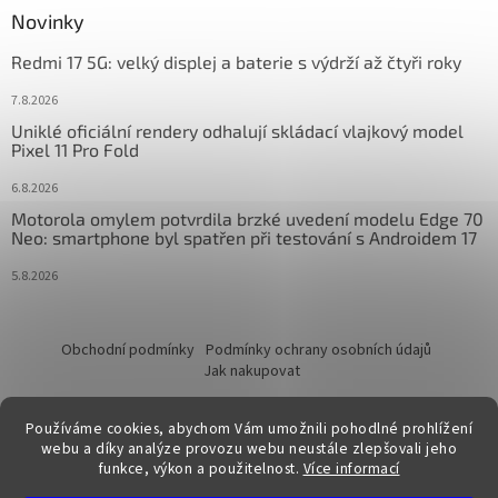
Novinky
Redmi 17 5G: velký displej a baterie s výdrží až čtyři roky
7.8.2026
Uniklé oficiální rendery odhalují skládací vlajkový model
Pixel 11 Pro Fold
6.8.2026
Motorola omylem potvrdila brzké uvedení modelu Edge 70
Neo: smartphone byl spatřen při testování s Androidem 17
5.8.2026
Obchodní podmínky
Podmínky ochrany osobních údajů
Jak nakupovat
Používáme cookies, abychom Vám umožnili pohodlné prohlížení
webu a díky analýze provozu webu neustále zlepšovali jeho
funkce, výkon a použitelnost.
Více informací
Vytvořil Shoptet