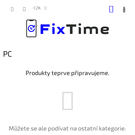
Přejít
NÁKUP
na
CZK
obsah
KOŠÍK
PC
Produkty teprve připravujeme.
Můžete se ale podívat na ostatní kategorie.