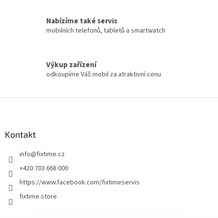
Nabízíme také servis
mobilních telefonů, tabletů a smartwatch
Výkup zařízení
odkoupíme Váš mobil za atraktivní cenu
Z
á
p
a
Kontakt
t
info
@
fixtime.cz
í
+420 703 668 000
https://www.facebook.com/fixtimeservis
fixtime.store