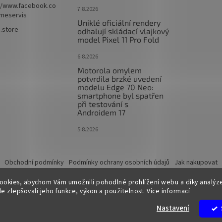
//www.facebook.co
7.8.2026
imeservis
Uniklé oficiální rendery
e.store
odhalují skládací vlajkový
model Pixel 11 Pro Fold
6.8.2026
Motorola omylem
potvrdila brzké uvedení
modelu Edge 70 Neo:
smartphone byl spatřen
při testování s
Androidem 17
5.8.2026
Obchodní podmínky
Podmínky ochrany osobních údajů
Jak nakupovat
ookies, abychom Vám umožnili pohodlné prohlížení webu a díky analýz
e zlepšovali jeho funkce, výkon a použitelnost.
Více informací
.
Nastavení