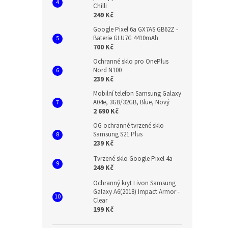
Chilli
249 Kč
Google Pixel 6a GX7AS GB62Z -
Baterie GLU7G 4410mAh
700 Kč
Ochranné sklo pro OnePlus
Nord N100
239 Kč
Mobilní telefon Samsung Galaxy
A04e, 3GB/32GB, Blue, Nový
2 690 Kč
OG ochranné tvrzené sklo
Samsung S21 Plus
239 Kč
Tvrzené sklo Google Pixel 4a
249 Kč
Ochranný kryt Livon Samsung
Galaxy A6(2018) Impact Armor -
Clear
199 Kč