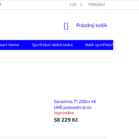
PODMÍNKY OCHRANY OSOBNÍCH ÚDAJŮ
CZK
Přihlášení
NÁKUPNÍ
Prázdný košík
KOŠÍK
mart Home
Spotřební elektronika
Malé spotřebiče
Počít
Geneinno T1 200m 4K
UHD podvodní dron
Vyprodáno
58 229 Kč