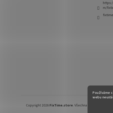
https:
m/fixt
fixtim
Používáme c
webu neustál
Copyright 2026
FixTime.store
. Všechna práva vyhrazena