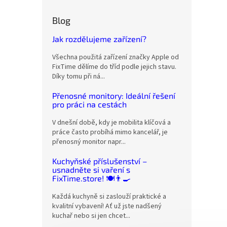
Blog
Jak rozdělujeme zařízení?
Všechna použitá zařízení značky Apple od
FixTime dělíme do tříd podle jejich stavu.
Díky tomu při ná...
Přenosné monitory: Ideální řešení
pro práci na cestách
V dnešní době, kdy je mobilita klíčová a
práce často probíhá mimo kancelář, je
přenosný monitor napr...
Kuchyňské příslušenství –
usnadněte si vaření s
FixTime.store! 🍽️👨‍🍳
Každá kuchyně si zaslouží praktické a
kvalitní vybavení! Ať už jste nadšený
kuchař nebo si jen chcet...