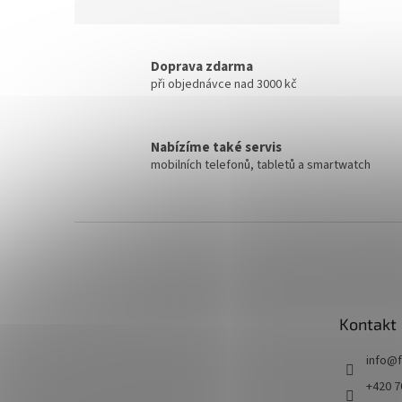
Doprava zdarma
při objednávce nad 3000 kč
Nabízíme také servis
mobilních telefonů, tabletů a smartwatch
Z
á
p
a
t
Kontakt
í
info
@
+420 7