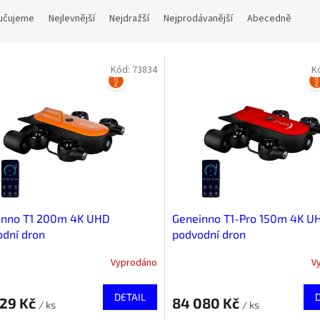
učujeme
Nejlevnější
Nejdražší
Nejprodávanější
Abecedně
Kód:
73834
K
inno T1 200m 4K UHD
Geneinno T1-Pro 150m 4K U
dní dron
podvodní dron
Vyprodáno
V
DETAIL
229 Kč
84 080 Kč
/ ks
/ ks