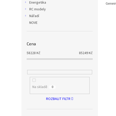
Energetika
Genei
RC modely
Nářadí
NOVE
Cena
58228
Kč
85249
Kč
Na skladě
0
ROZBALIT FILTR