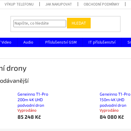
VÝKUP TELEFONU
JAK NAKUPOVAT
OBCHODNÍ PODMÍNKY
HLEDAT
/ Video
Audio
Příslušenství GSM
IT příslušenství
S
ní drony
odávanější
Geneinno T1-Pro
Geneinno T1-Pro
200m 4K UHD
150m 4K UHD
podvodní dron
podvodní dron
Vyprodáno
Vyprodáno
85 248 Kč
84 080 Kč