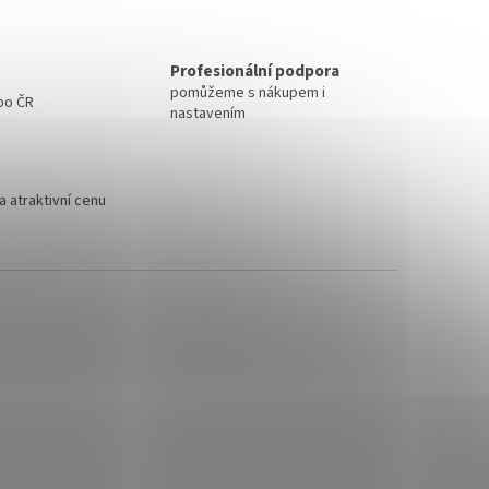
Profesionální podpora
pomůžeme s nákupem i
 po ČR
nastavením
 atraktivní cenu