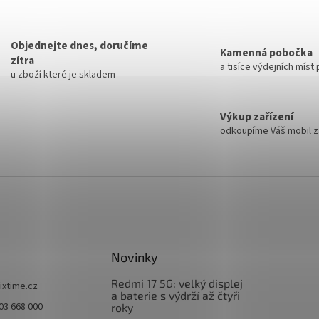
Objednejte dnes, doručíme
Kamenná pobočka
zítra
a tisíce výdejních míst
u zboží které je skladem
Výkup zařízení
odkoupíme Váš mobil za
Novinky
Redmi 17 5G: velký displej
fixtime.cz
a baterie s výdrží až čtyři
03 668 000
roky