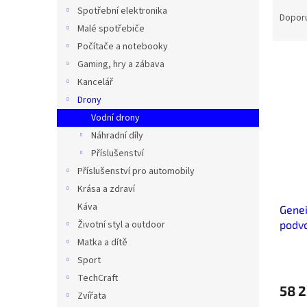
Ř
n
Spotřební elektronika
a
e
Dopor
Malé spotřebiče
z
l
e
Počítače a notebooky
V
n
Gaming, hry a zábava
ý
í
Kancelář
p
p
Drony
i
r
Vodní drony
s
o
p
Náhradní díly
d
r
u
Příslušenství
o
k
Příslušenství pro automobily
d
t
Krása a zdraví
u
ů
Káva
Gene
k
podvo
Životní styl a outdoor
t
ů
Matka a dítě
Sport
TechCraft
58 
Zvířata