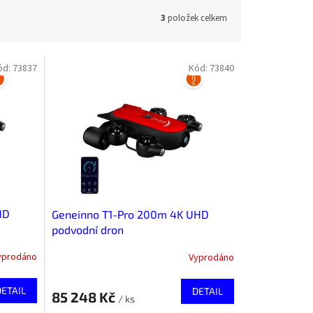
3
položek celkem
ód:
73837
Kód:
73840
HD
Geneinno T1-Pro 200m 4K UHD
podvodní dron
yprodáno
Vyprodáno
DETAIL
DETAIL
85 248 Kč
/ ks