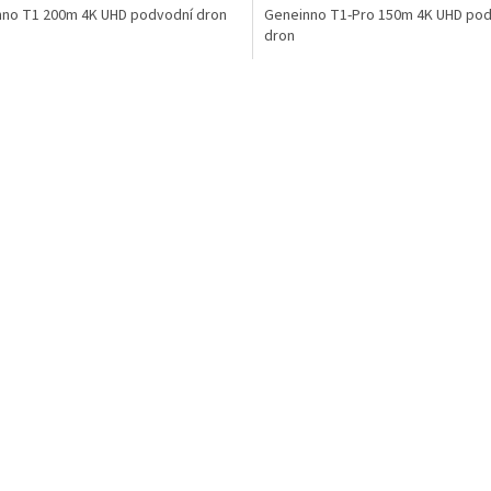
nno T1 200m 4K UHD podvodní dron
Geneinno T1-Pro 150m 4K UHD po
dron
O
v
l
á
d
a
c
í
p
r
v
k
y
v
ý
p
i
s
u