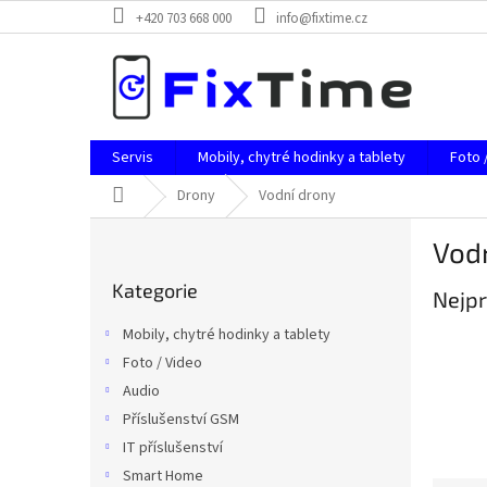
Přejít
+420 703 668 000
info@fixtime.cz
na
obsah
Servis
Mobily, chytré hodinky a tablety
Foto 
Domů
Drony
Vodní drony
P
Vod
o
Přeskočit
s
Kategorie
kategorie
Nejpr
t
r
Mobily, chytré hodinky a tablety
a
Foto / Video
n
Audio
n
í
Příslušenství GSM
p
IT příslušenství
a
Smart Home