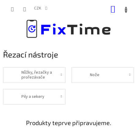
Přejít
NÁKUP
na
CZK
obsah
KOŠÍK
Řezací nástroje
Nůžky, řezačky a
Nože
prořezávače
Pily a sekery
Produkty teprve připravujeme.