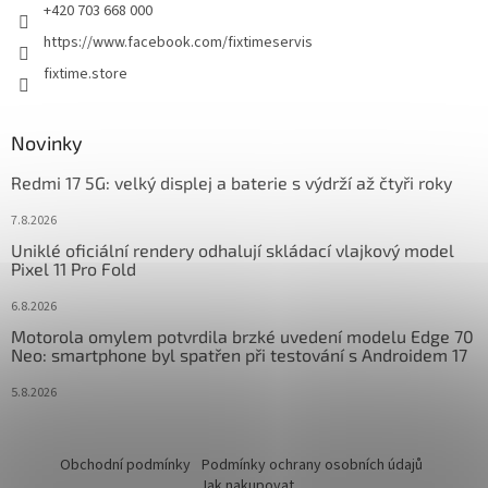
+420 703 668 000
https://www.facebook.com/fixtimeservis
fixtime.store
Novinky
Redmi 17 5G: velký displej a baterie s výdrží až čtyři roky
7.8.2026
Uniklé oficiální rendery odhalují skládací vlajkový model
Pixel 11 Pro Fold
6.8.2026
Motorola omylem potvrdila brzké uvedení modelu Edge 70
Neo: smartphone byl spatřen při testování s Androidem 17
5.8.2026
Obchodní podmínky
Podmínky ochrany osobních údajů
Jak nakupovat