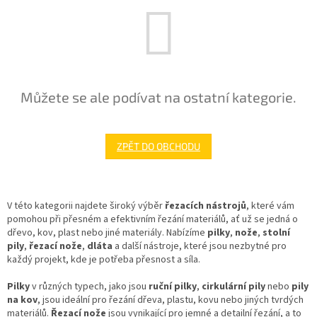
Můžete se ale podívat na ostatní kategorie.
ZPĚT DO OBCHODU
V této kategorii najdete široký výběr
řezacích nástrojů
, které vám
pomohou při přesném a efektivním řezání materiálů, ať už se jedná o
dřevo, kov, plast nebo jiné materiály. Nabízíme
pilky
,
nože
,
stolní
pily
,
řezací nože
,
dláta
a další nástroje, které jsou nezbytné pro
každý projekt, kde je potřeba přesnost a síla.
Pilky
v různých typech, jako jsou
ruční pilky
,
cirkulární pily
nebo
pily
na kov
, jsou ideální pro řezání dřeva, plastu, kovu nebo jiných tvrdých
materiálů.
Řezací nože
jsou vynikající pro jemné a detailní řezání, a to