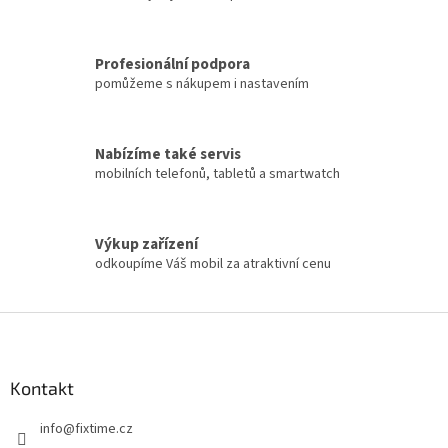
Profesionální podpora
pomůžeme s nákupem i nastavením
Nabízíme také servis
mobilních telefonů, tabletů a smartwatch
Výkup zařízení
odkoupíme Váš mobil za atraktivní cenu
Z
á
p
a
Kontakt
t
info
@
fixtime.cz
í