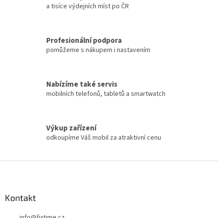
a tisíce výdejních míst po ČR
Profesionální podpora
pomůžeme s nákupem i nastavením
Nabízíme také servis
mobilních telefonů, tabletů a smartwatch
Výkup zařízení
odkoupíme Váš mobil za atraktivní cenu
Z
á
p
a
Kontakt
t
info
@
fixtime.cz