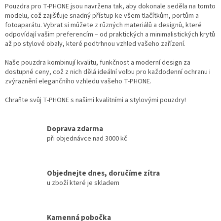
p
Pouzdra pro T-PHONE jsou navržena tak, aby dokonale seděla na tomto
r
modelu, což zajišťuje snadný přístup ke všem tlačítkům, portům a
v
fotoaparátu. Vybrat si můžete z různých materiálů a designů, které
k
odpovídají vašim preferencím – od praktických a minimalistických krytů
y
až po stylové obaly, které podtrhnou vzhled vašeho zařízení.
v
ý
Naše pouzdra kombinují kvalitu, funkčnost a moderní design za
p
dostupné ceny, což z nich dělá ideální volbu pro každodenní ochranu i
i
zvýraznění elegančního vzhledu vašeho T-PHONE.
s
u
Chraňte svůj T-PHONE s našimi kvalitními a stylovými pouzdry!
Doprava zdarma
při objednávce nad 3000 kč
Objednejte dnes, doručíme zítra
u zboží které je skladem
Kamenná pobočka