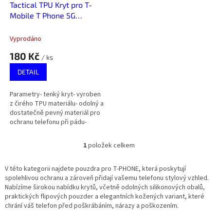
d
Tactical TPU Kryt pro T-
u
Mobile T Phone 5G
k
Transparent
t
Vyprodáno
ů
180 Kč
/ ks
DETAIL
Parametry- tenký kryt- vyroben
z čirého TPU materiálu- odolný a
dostatečně pevný materiál pro
ochranu telefonu při pádu-
perfektně sedí na telefonu-
očko pro uchycení poutka-...
1
položek celkem
O
v
l
V této kategorii najdete pouzdra pro T-PHONE, která poskytují
á
spolehlivou ochranu a zároveň přidají vašemu telefonu stylový vzhled.
d
Nabízíme širokou nabídku krytů, včetně odolných silikonových obalů,
a
praktických flipových pouzder a elegantních kožených variant, které
c
chrání váš telefon před poškrábáním, nárazy a poškozením.
í