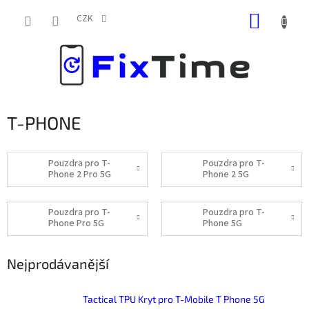
Přejít
NÁKUP
na
CZK
obsah
KOŠÍK
T-PHONE
Pouzdra pro T-
Pouzdra pro T-
Phone 2 Pro 5G
Phone 2 5G
Pouzdra pro T-
Pouzdra pro T-
Phone Pro 5G
Phone 5G
Nejprodávanější
Tactical TPU Kryt pro T-Mobile T Phone 5G