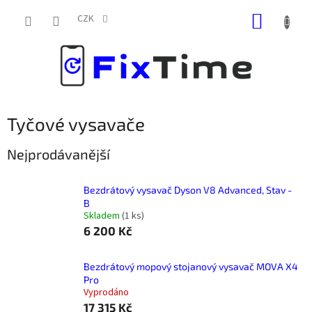
Přejít
NÁKUP
na
CZK
obsah
KOŠÍK
Tyčové vysavače
Nejprodávanější
Bezdrátový vysavač Dyson V8 Advanced, Stav -
B
Skladem
(
1 ks
)
6 200 Kč
Bezdrátový mopový stojanový vysavač MOVA X4
Pro
Vyprodáno
17 315 Kč