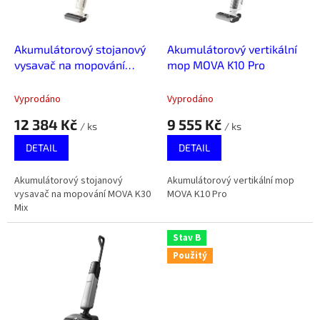
p
r
o
d
Akumulátorový stojanový
Akumulátorový vertikální
u
vysavač na mopování
mop MOVA K10 Pro
k
MOVA K30 Mix
t
Vyprodáno
Vyprodáno
ů
12 384 Kč
9 555 Kč
/ ks
/ ks
DETAIL
DETAIL
Akumulátorový stojanový
Akumulátorový vertikální mop
vysavač na mopování MOVA K30
MOVA K10 Pro
Mix
Stav B
Použitý