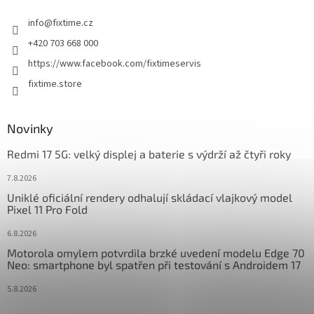
t
info
@
fixtime.cz
í
+420 703 668 000
https://www.facebook.com/fixtimeservis
fixtime.store
Novinky
Redmi 17 5G: velký displej a baterie s výdrží až čtyři roky
7.8.2026
Uniklé oficiální rendery odhalují skládací vlajkový model
Pixel 11 Pro Fold
6.8.2026
Motorola omylem potvrdila brzké uvedení modelu Edge 70
Neo: smartphone byl spatřen při testování s Androidem 17
5.8.2026