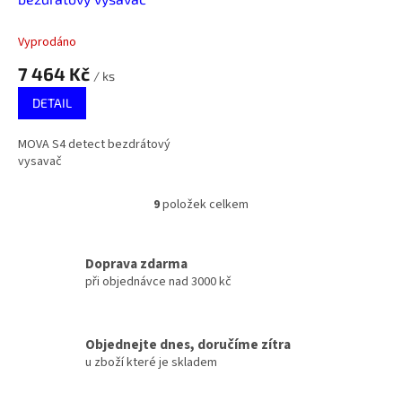
Vyprodáno
7 464 Kč
/ ks
DETAIL
MOVA S4 detect bezdrátový
vysavač
9
položek celkem
O
v
l
á
Doprava zdarma
d
při objednávce nad 3000 kč
a
c
í
Objednejte dnes, doručíme zítra
p
u zboží které je skladem
r
v
k