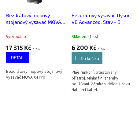
Bezdrátový mopový
Bezdrátový vysavač Dyson
stojanový vysavač MOVA
V8 Advanced, Stav - B
X4 Pro
Vyprodáno
Skladem
(
1 ks
)
17 315 Kč
6 200 Kč
/ ks
/ ks
DETAIL
Do košíku
Bezdrátový mopový stojanový
Plně funkční, otestovaný
vysavač MOVA X4 Pro
přístroj. Minimální známky
používání. Záruka v délce 1 roku.
Nabíjecí kabel.