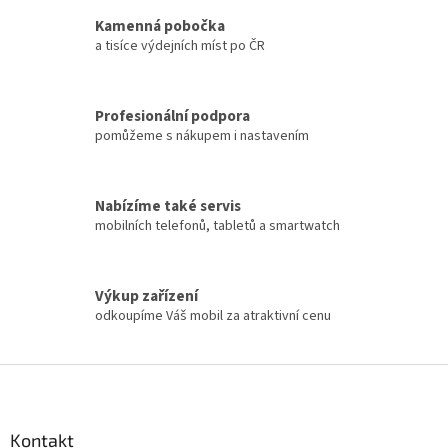
y
Kamenná pobočka
v
a tisíce výdejních míst po ČR
ý
p
i
s
Profesionální podpora
u
pomůžeme s nákupem i nastavením
Nabízíme také servis
mobilních telefonů, tabletů a smartwatch
Výkup zařízení
odkoupíme Váš mobil za atraktivní cenu
Z
á
p
a
Kontakt