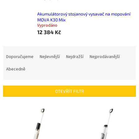
Akumulátorový stojanový vysavač na mopování
MOVA K30 Mix
Vyprodáno
12 384 Kč
Ř
a
Doporučujeme
Nejlevnější
Nejdražší
Nejprodávanější
z
e
Abecedně
n
í
p
OTEVŘÍT FILTR
r
o
V
d
ý
u
p
k
i
t
s
ů