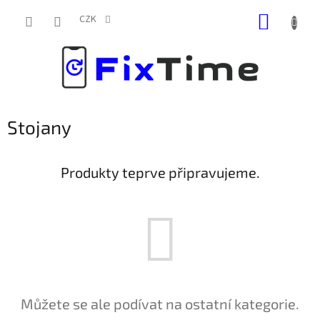
Přejít
NÁKUP
na
CZK
obsah
KOŠÍK
Stojany
Produkty teprve připravujeme.
Můžete se ale podívat na ostatní kategorie.