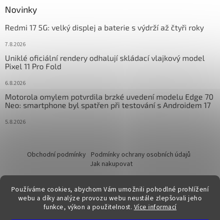
Novinky
Redmi 17 5G: velký displej a baterie s výdrží až čtyři roky
7.8.2026
Uniklé oficiální rendery odhalují skládací vlajkový model
Pixel 11 Pro Fold
6.8.2026
Motorola omylem potvrdila brzké uvedení modelu Edge 70
Neo: smartphone byl spatřen při testování s Androidem 17
5.8.2026
Obchodní podmínky
Podmínky ochrany osobních údajů
Jak nakupovat
Používáme cookies, abychom Vám umožnili pohodlné prohlížení
webu a díky analýze provozu webu neustále zlepšovali jeho
funkce, výkon a použitelnost.
Více informací
Vytvořil Shoptet