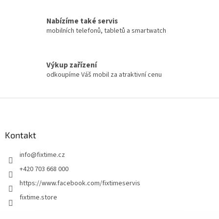
Nabízíme také servis
mobilních telefonů, tabletů a smartwatch
Výkup zařízení
odkoupíme Váš mobil za atraktivní cenu
Z
á
p
a
Kontakt
t
info
@
fixtime.cz
í
+420 703 668 000
https://www.facebook.com/fixtimeservis
fixtime.store