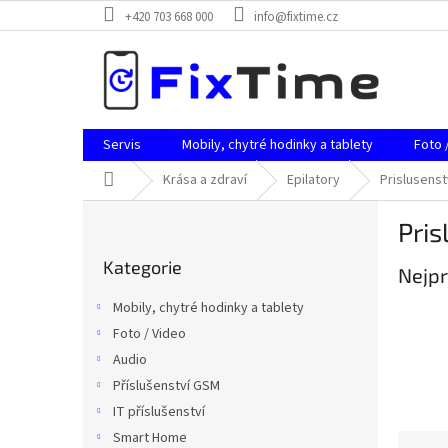
Přejít
+420 703 668 000
info@fixtime.cz
na
obsah
Servis
Mobily, chytré hodinky a tablety
Foto 
Domů
Krása a zdraví
Epilatory
Prislusenst
P
Pris
o
Přeskočit
s
Kategorie
kategorie
Nejpr
t
r
Mobily, chytré hodinky a tablety
a
Foto / Video
n
Audio
n
í
Příslušenství GSM
p
IT příslušenství
a
Smart Home
Ř