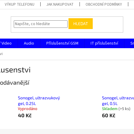
VÝKUP TELEFONU
JAK NAKUPOVAT
OBCHODNÍ PODMÍNKY
HLEDAT
/ Video
Audio
Příslušenství GSM
IT příslušenství
S
vi
lusenstvi
odávanější
Sonogel, ultrazvukový
Sonogel, ultrazv
gel, 0.25L
gel, 0.5L
Vyprodáno
Skladem
(
>5 ks
)
40 Kč
60 Kč