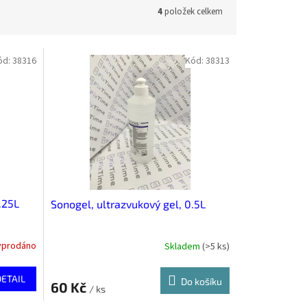
4
položek celkem
ód:
38316
Kód:
38313
.25L
Sonogel, ultrazvukový gel, 0.5L
yprodáno
Skladem
(
>5 ks
)
DETAIL
Do košíku
60 Kč
/ ks