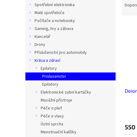
n
a
Spotřební elektronika
Dopor
e
z
Malé spotřebiče
l
e
Počítače a notebooky
V
n
Gaming, hry a zábava
ý
í
Kancelář
p
p
i
r
Drony
s
o
Příslušenství pro automobily
p
d
Krása a zdraví
r
u
Epilatory
o
k
Prislusenstvi
d
t
Epilatory
u
ů
Deion
k
Elektronické zubní kartáčky
t
Masážní přístroje
ů
Péče o pleť
Péče o vlasy
Ústní sprcha
550
Menstruační kalíšky