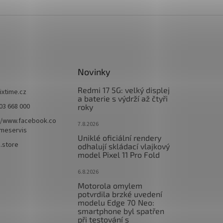
Novinky
Redmi 17 5G: velký displej
fixtime.cz
a baterie s výdrží až čtyři
03 668 000
roky
//www.facebook.co
7.8.2026
imeservis
Uniklé oficiální rendery
e.store
odhalují skládací vlajkový
model Pixel 11 Pro Fold
6.8.2026
Motorola omylem
potvrdila brzké uvedení
modelu Edge 70 Neo:
smartphone byl spatřen
při testování s