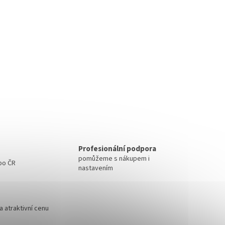
Profesionální podpora
pomůžeme s nákupem i
 po ČR
nastavením
 atraktivní cenu