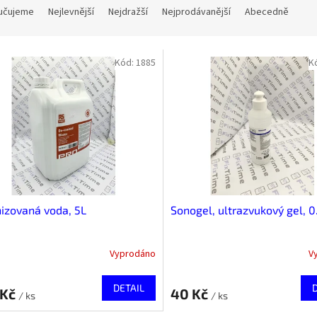
učujeme
Nejlevnější
Nejdražší
Nejprodávanější
Abecedně
Kód:
1885
K
izovaná voda, 5L
Sonogel, ultrazvukový gel, 0
Vyprodáno
V
DETAIL
 Kč
40 Kč
/ ks
/ ks