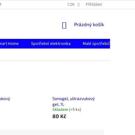
PODMÍNKY OCHRANY OSOBNÍCH ÚDAJŮ
CZK
Přihlášení
NÁKUPNÍ
Prázdný košík
KOŠÍK
mart Home
Spotřební elektronika
Malé spotřebiče
Počít
ukový
Sonogel, ultrazvukový
gel, 1L
Skladem
(
>5 ks
)
80 Kč