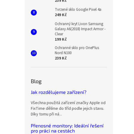
239 Kč
Tvrzené sklo Google Pixel 4a
249 Kč
Ochranný kryt Livon Samsung
Galaxy A6(2018) Impact Armor -
Clear
199 Kč
Ochranné sklo pro OnePlus
Nord N100
239 Kč
Blog
Jak rozdělujeme zařízení?
Všechna použitá zařízení značky Apple od
FixTime dělíme do tříd podle jejich stavu.
Díky tomu při ná...
Přenosné monitory: Ideální řešení
pro práci na cestách