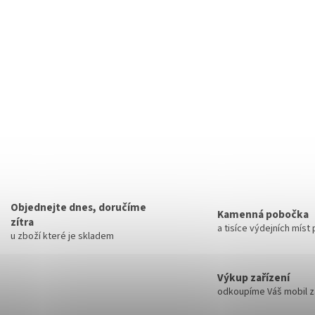
Objednejte dnes, doručíme
Kamenná pobočka
zítra
a tisíce výdejních míst
u zboží které je skladem
Výkup zařízení
odkoupíme Váš mobil za