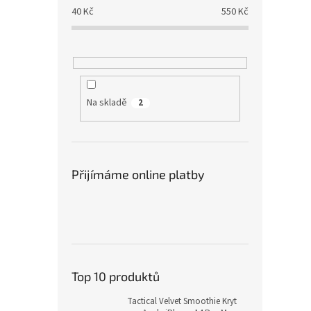
40
Kč
550
Kč
Na skladě
2
Přijímáme online platby
Top 10 produktů
Tactical Velvet Smoothie Kryt