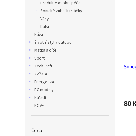
Produkty osobní péče
Sonické zubní kartáčky
Váhy
Další
Káva
Životní styl a outdoor
Matka a dítě
Sport
TechCraft
Sonog
Zvířata
Energetika
RC modely
Nářadí
80 
NOVE
Cena