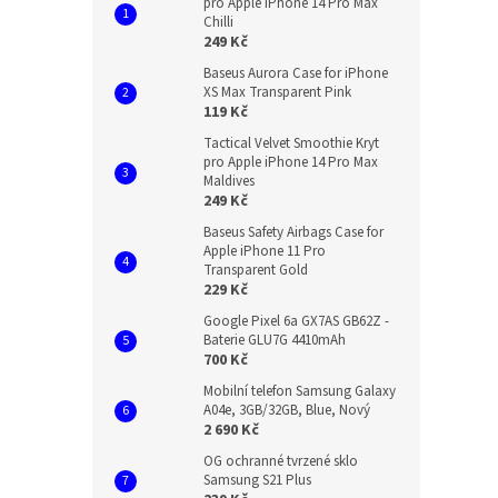
pro Apple iPhone 14 Pro Max
Chilli
249 Kč
Baseus Aurora Case for iPhone
XS Max Transparent Pink
119 Kč
Tactical Velvet Smoothie Kryt
pro Apple iPhone 14 Pro Max
Maldives
249 Kč
Baseus Safety Airbags Case for
Apple iPhone 11 Pro
Transparent Gold
229 Kč
Google Pixel 6a GX7AS GB62Z -
Baterie GLU7G 4410mAh
700 Kč
Mobilní telefon Samsung Galaxy
A04e, 3GB/32GB, Blue, Nový
2 690 Kč
OG ochranné tvrzené sklo
Samsung S21 Plus