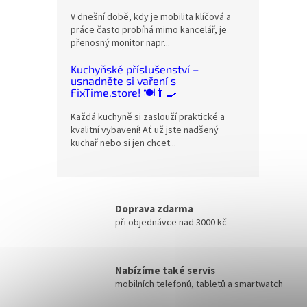
V dnešní době, kdy je mobilita klíčová a
práce často probíhá mimo kancelář, je
přenosný monitor napr...
Kuchyňské příslušenství –
usnadněte si vaření s
FixTime.store! 🍽️👨‍🍳
Každá kuchyně si zaslouží praktické a
kvalitní vybavení! Ať už jste nadšený
kuchař nebo si jen chcet...
Doprava zdarma
při objednávce nad 3000 kč
Nabízíme také servis
mobilních telefonů, tabletů a smartwatch