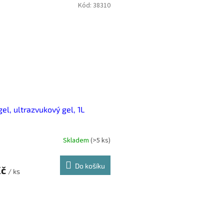
Kód:
38310
el, ultrazvukový gel, 1L
Skladem
(
>5 ks
)
Do košíku
Kč
/ ks
O
v
l
á