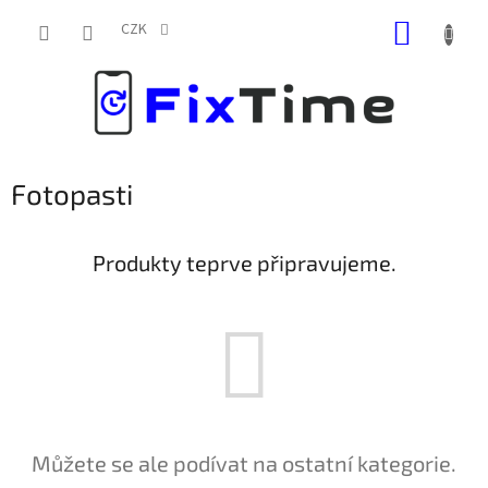
Přejít
NÁKUP
na
CZK
obsah
KOŠÍK
Fotopasti
Produkty teprve připravujeme.
Můžete se ale podívat na ostatní kategorie.