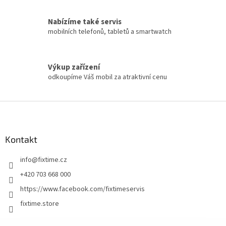
Nabízíme také servis
mobilních telefonů, tabletů a smartwatch
Výkup zařízení
odkoupíme Váš mobil za atraktivní cenu
Z
á
p
a
Kontakt
t
info
@
fixtime.cz
í
+420 703 668 000
https://www.facebook.com/fixtimeservis
fixtime.store