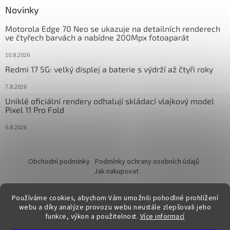
Novinky
Motorola Edge 70 Neo se ukazuje na detailních renderech
ve čtyřech barvách a nabídne 200Mpx fotoaparát
10.8.2026
Redmi 17 5G: velký displej a baterie s výdrží až čtyři roky
7.8.2026
Uniklé oficiální rendery odhalují skládací vlajkový model
Pixel 11 Pro Fold
6.8.2026
Obchodní podmínky
Podmínky ochrany osobních údajů
Jak nakupovat
Používáme cookies, abychom Vám umožnili pohodlné prohlížení
webu a díky analýze provozu webu neustále zlepšovali jeho
funkce, výkon a použitelnost.
Více informací
Vytvořil Shoptet