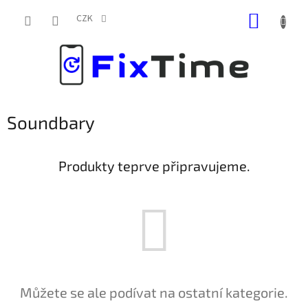
Přejít
NÁKUP
na
CZK
obsah
KOŠÍK
Soundbary
Produkty teprve připravujeme.
Můžete se ale podívat na ostatní kategorie.