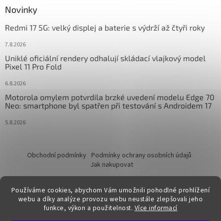
Novinky
Redmi 17 5G: velký displej a baterie s výdrží až čtyři roky
7.8.2026
Uniklé oficiální rendery odhalují skládací vlajkový model
Pixel 11 Pro Fold
6.8.2026
Motorola omylem potvrdila brzké uvedení modelu Edge 70
Neo: smartphone byl spatřen při testování s Androidem 17
5.8.2026
Obchodní podmínky
Podmínky ochrany osobních údajů
Jak nakupovat
Používáme cookies, abychom Vám umožnili pohodlné prohlížení
webu a díky analýze provozu webu neustále zlepšovali jeho
funkce, výkon a použitelnost.
Více informací
Vytvořil Shoptet