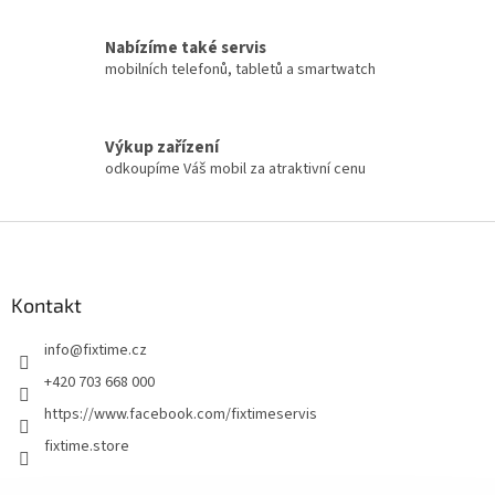
Nabízíme také servis
mobilních telefonů, tabletů a smartwatch
Výkup zařízení
odkoupíme Váš mobil za atraktivní cenu
Z
á
p
a
Kontakt
t
info
@
fixtime.cz
í
+420 703 668 000
https://www.facebook.com/fixtimeservis
fixtime.store