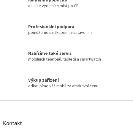
Kamenná pobočka
a tisíce výdejních míst po ČR
Profesionální podpora
pomůžeme s nákupem i nastavením
Nabízíme také servis
mobilních telefonů, tabletů a smartwatch
Výkup zařízení
odkoupíme Váš mobil za atraktivní cenu
Z
á
p
a
Kontakt
t