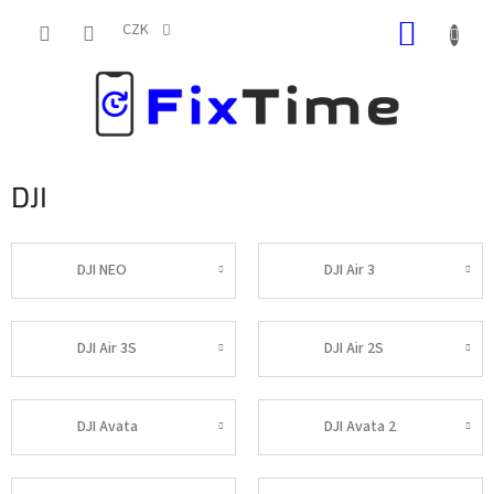
Přejít
NÁKUP
na
CZK
obsah
KOŠÍK
DJI
DJI NEO
DJI Air 3
DJI Air 3S
DJI Air 2S
DJI Avata
DJI Avata 2