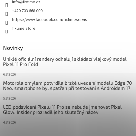
info
@
fixtime.cz
í
+420 703 668 000
https://www.facebook.com/fixtimeservis
fixtime.store
Novinky
Uniklé oficiální rendery odhalují skládací vlajkový model
Pixel 11 Pro Fold
6.8.2026
Motorola omylem potvrdila brzké uvedení modelu Edge 70
Neo: smartphone byl spatřen při testování s Androidem 17
5.8.2026
LED podsvícení Pixelu 11 Pro se nebude jmenovat Pixel
Glow. Insider prozradil jeho skutečný název
4.8.2026