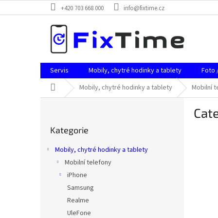
Přejít
+420 703 668 000
info@fixtime.cz
na
obsah
Servis
Mobily, chytré hodinky a tablety
Foto 
Domů
Mobily, chytré hodinky a tablety
Mobilní t
P
Cate
o
Přeskočit
s
Kategorie
kategorie
t
r
Mobily, chytré hodinky a tablety
a
Mobilní telefony
n
iPhone
n
í
Samsung
p
Realme
a
UleFone