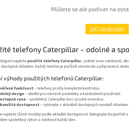
Můžete se ale podívat na osta
ZPĚT DO OBCHODU
ité telefony Caterpillar – odolné a spo
ategorii najdete
použité telefony Caterpillar
, známé svou odolností, dlo
 dostupné skladem. Každý telefon je pečlivě otestován a připraven k okam
í výhody použitých telefonů Caterpillar:
věřená funkčnost
– telefony prošly kompletní kontrolou.
dolný design
– ideální pro náročné podmínky a každodenní používání.
ostupná cena
– spolehlivý Caterpillar bez vysoké investice.
kamžitá dostupnost
– vybírejte z aktuálně dostupných modelů skladem.
ce najdete různé modely podle aktuální dostupnosti. Nakupujte bezpečně 
ídne spolehlivý výkon a odolnost každý den.