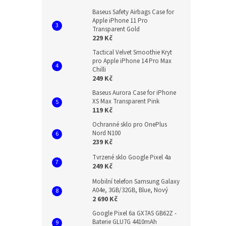
Baseus Safety Airbags Case for
Apple iPhone 11 Pro
Transparent Gold
229 Kč
Tactical Velvet Smoothie Kryt
pro Apple iPhone 14 Pro Max
Chilli
249 Kč
Baseus Aurora Case for iPhone
XS Max Transparent Pink
119 Kč
Ochranné sklo pro OnePlus
Nord N100
239 Kč
Tvrzené sklo Google Pixel 4a
249 Kč
Mobilní telefon Samsung Galaxy
A04e, 3GB/32GB, Blue, Nový
2 690 Kč
Google Pixel 6a GX7AS GB62Z -
Baterie GLU7G 4410mAh