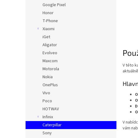
n
Google Pixel
e
Honor
l
T-Phone
Xiaomi
iGet
Aligator
Použ
Evolveo
Maxcom
V této k
Motorola
aktuálně
Nokia
Hlavn
OnePlus
Vivo
O
O
Poco
D
HOTWAV
O
Infinix
V nabíd
Caterpillar
vám nab
Sony