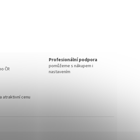
Profesionální podpora
pomůžeme s nákupem i
 po ČR
nastavením
 atraktivní cenu