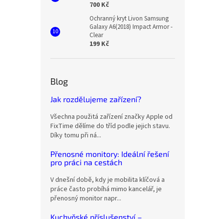
700 Kč
Ochranný kryt Livon Samsung
Galaxy A6(2018) Impact Armor -
Clear
199 Kč
Blog
Jak rozdělujeme zařízení?
Všechna použitá zařízení značky Apple od
FixTime dělíme do tříd podle jejich stavu.
Díky tomu při ná...
Přenosné monitory: Ideální řešení
pro práci na cestách
V dnešní době, kdy je mobilita klíčová a
práce často probíhá mimo kancelář, je
přenosný monitor napr...
Kuchyňské příslušenství –