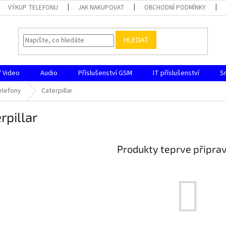
VÝKUP TELEFONU
JAK NAKUPOVAT
OBCHODNÍ PODMÍNKY
HLEDAT
/ Video
Audio
Příslušenství GSM
IT příslušenství
S
elefony
Caterpillar
rpillar
Produkty teprve připra