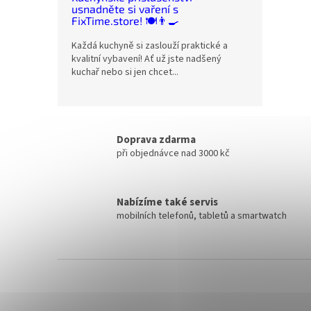
usnadněte si vaření s
FixTime.store! 🍽️👨‍🍳
Každá kuchyně si zaslouží praktické a
kvalitní vybavení! Ať už jste nadšený
kuchař nebo si jen chcet...
Doprava zdarma
při objednávce nad 3000 kč
Nabízíme také servis
mobilních telefonů, tabletů a smartwatch
Z
á
p