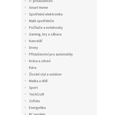
IT příslušenství
Smart Home
Spotřební elektronika
Malé spotřebiče
Počítače a notebooky
Gaming, hry a zábava
Kancelář
Drony
Příslušenství pro automobily
Krása a zdraví
Káva
Životní styl a outdoor
Matka a dítě
Sport
TechCraft
Zvířata
Energetika
RC modely