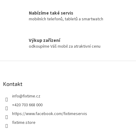
Nabízíme také servis
mobilních telefonů, tabletů a smartwatch
Výkup zařízení
odkoupíme Váš mobil za atraktivní cenu
Z
á
p
a
Kontakt
t
info
@
fixtime.cz
í
+420 703 668 000
https://www.facebook.com/fixtimeservis
fixtime.store