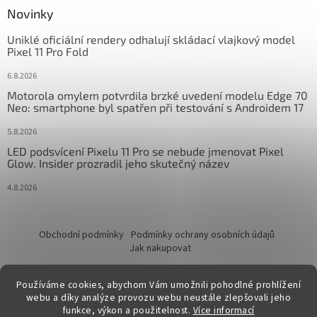
Novinky
Uniklé oficiální rendery odhalují skládací vlajkový model
Pixel 11 Pro Fold
6.8.2026
Motorola omylem potvrdila brzké uvedení modelu Edge 70
Neo: smartphone byl spatřen při testování s Androidem 17
5.8.2026
LED podsvícení Pixelu 11 Pro se nebude jmenovat Pixel
Glow. Insider prozradil jeho skutečný název
4.8.2026
Obchodní podmínky
Podmínky ochrany osobních údajů
Jak nakupovat
Používáme cookies, abychom Vám umožnili pohodlné prohlížení
webu a díky analýze provozu webu neustále zlepšovali jeho
funkce, výkon a použitelnost.
Více informací