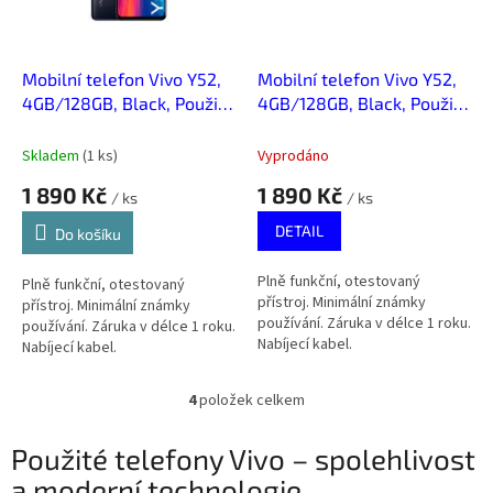
Mobilní telefon Vivo Y52,
Mobilní telefon Vivo Y52,
4GB/128GB, Black, Použitý
4GB/128GB, Black, Použitý
- Stav A
- Stav A
Skladem
(
1 ks
)
Vyprodáno
1 890 Kč
1 890 Kč
/ ks
/ ks
DETAIL
Do košíku
Plně funkční, otestovaný
Plně funkční, otestovaný
přístroj. Minimální známky
přístroj. Minimální známky
používání. Záruka v délce 1 roku.
používání. Záruka v délce 1 roku.
Nabíjecí kabel.
Nabíjecí kabel.
4
položek celkem
O
v
l
Použité telefony Vivo – spolehlivost
á
a moderní technologie