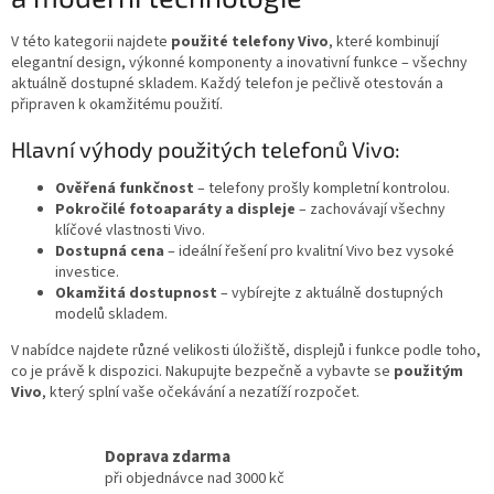
d
a
c
V této kategorii najdete
použité telefony Vivo
, které kombinují
í
elegantní design, výkonné komponenty a inovativní funkce – všechny
p
aktuálně dostupné skladem. Každý telefon je pečlivě otestován a
r
připraven k okamžitému použití.
v
k
Hlavní výhody použitých telefonů Vivo:
y
v
Ověřená funkčnost
– telefony prošly kompletní kontrolou.
ý
Pokročilé fotoaparáty a displeje
– zachovávají všechny
p
klíčové vlastnosti Vivo.
i
Dostupná cena
– ideální řešení pro kvalitní Vivo bez vysoké
s
investice.
u
Okamžitá dostupnost
– vybírejte z aktuálně dostupných
modelů skladem.
V nabídce najdete různé velikosti úložiště, displejů i funkce podle toho,
co je právě k dispozici. Nakupujte bezpečně a vybavte se
použitým
Vivo
, který splní vaše očekávání a nezatíží rozpočet.
Doprava zdarma
při objednávce nad 3000 kč