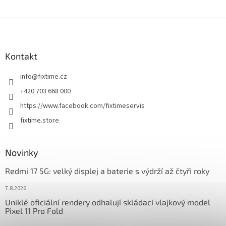
Z
á
p
a
Kontakt
t
info
@
fixtime.cz
í
+420 703 668 000
https://www.facebook.com/fixtimeservis
fixtime.store
Novinky
Redmi 17 5G: velký displej a baterie s výdrží až čtyři roky
7.8.2026
Uniklé oficiální rendery odhalují skládací vlajkový model
Pixel 11 Pro Fold