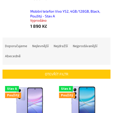
Mobilní telefon Vivo Y52, 4GB/128GB, Black,
Použitý - Stav A
Vyprodáno
1 890 Kč
Ř
a
Doporučujeme
Nejlevnější
Nejdražší
Nejprodávanější
z
e
Abecedně
n
í
p
OTEVŘÍT FILTR
r
o
V
Stav A
Stav A
d
ý
u
Použitý
Použitý
p
k
i
t
s
ů