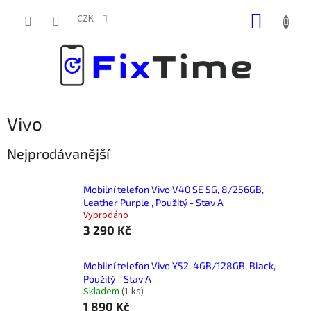
Přejít
NÁKUP
na
CZK
obsah
KOŠÍK
Vivo
Nejprodávanější
Mobilní telefon Vivo V40 SE 5G, 8/256GB,
Leather Purple , Použitý - Stav A
Vyprodáno
3 290 Kč
Mobilní telefon Vivo Y52, 4GB/128GB, Black,
Použitý - Stav A
Skladem
(
1 ks
)
1 890 Kč