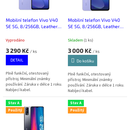
p
r
o
d
Mobilní telefon Vivo V40
Mobilní telefon Vivo V40
u
SE 5G, 8/256GB, Leather
SE 5G, 8/256GB, Leather
k
Purple , Použitý - Stav A
Purple, Použitý - Stav A
t
Vyprodáno
Skladem
(
1 ks
)
ů
3 290 Kč
3 000 Kč
/ ks
/ ks
DETAIL
Do košíku
Plně funkční, otestovaný
Plně funkční, otestovaný
přístroj. Minimální známky
přístroj. Minimální známky
používání. Záruka v délce 1 roku.
používání. Záruka v délce 1 roku.
Nabíjecí kabel.
Nabíjecí kabel.
Stav A
Stav A
Použitý
Použitý