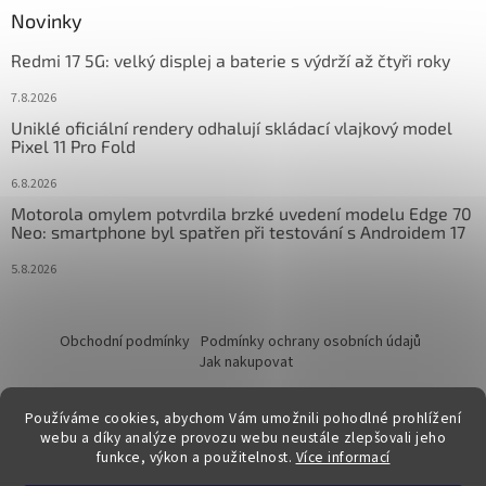
Novinky
Redmi 17 5G: velký displej a baterie s výdrží až čtyři roky
7.8.2026
Uniklé oficiální rendery odhalují skládací vlajkový model
Pixel 11 Pro Fold
6.8.2026
Motorola omylem potvrdila brzké uvedení modelu Edge 70
Neo: smartphone byl spatřen při testování s Androidem 17
5.8.2026
Obchodní podmínky
Podmínky ochrany osobních údajů
Jak nakupovat
Používáme cookies, abychom Vám umožnili pohodlné prohlížení
webu a díky analýze provozu webu neustále zlepšovali jeho
funkce, výkon a použitelnost.
Více informací
Vytvořil Shoptet