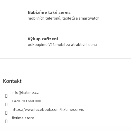
Nabízíme také servis
mobilních telefonů, tabletů a smartwatch
Výkup zařízení
odkoupíme Váš mobil za atraktivní cenu
Z
á
p
a
Kontakt
t
info
@
fixtime.cz
í
+420 703 668 000
https://www.facebook.com/fixtimeservis
fixtime.store