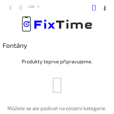
Přejít
NÁKUP
na
CZK
obsah
KOŠÍK
Fontány
Produkty teprve připravujeme.
Můžete se ale podívat na ostatní kategorie.