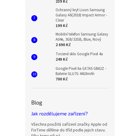
239 Kč
Ochranný kryt Livon Samsung
Galaxy A6(2018) Impact Armor -
Clear
199 Kč
Mobilní telefon Samsung Galaxy
A04e, 3GB/32GB, Blue, Nový
2 690 Kč
Tvrzené sklo Google Pixel 4a
249 Kč
Google Pixel 6a GX7AS GB62Z -
Baterie GLU7G 4410mAh
700 Kč
Blog
Jak rozdělujeme zařízení?
Všechna použitá zařízení značky Apple od
FixTime dělíme do tříd podle jejich stavu.