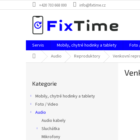
Přejít
+420 703 668 000
info@fixtime.cz
na
obsah
Servis
Mobily, chytré hodinky a tablety
Foto 
Domů
Audio
Reproduktory
Venkovní repr
P
Ven
o
Přeskočit
s
Kategorie
kategorie
t
r
Mobily, chytré hodinky a tablety
a
Foto / Video
n
Audio
n
í
Audio kabely
p
Sluchátka
a
Mikrofony