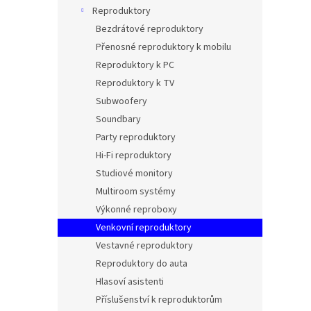
n
Reproduktory
e
Bezdrátové reproduktory
l
Přenosné reproduktory k mobilu
Reproduktory k PC
Reproduktory k TV
Subwoofery
Soundbary
Party reproduktory
Hi-Fi reproduktory
Studiové monitory
Multiroom systémy
Výkonné reproboxy
Venkovní reproduktory
Vestavné reproduktory
Reproduktory do auta
Hlasoví asistenti
Příslušenství k reproduktorům