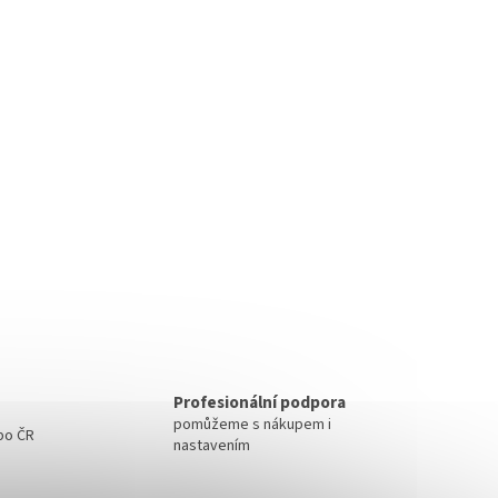
Profesionální podpora
pomůžeme s nákupem i
 po ČR
nastavením