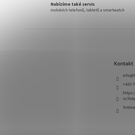
Nabízíme také servis
mobilních telefonů, tabletů a smartwatch
Z
á
p
a
t
Kontakt
í
info
@
+420 7
https:
m/fixt
fixtim