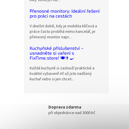
Díky tomu při ná...
Přenosné monitory: Ideální řešení
pro práci na cestách
V dnešní době, kdy je mobilita klíčová a
práce často probíhá mimo kancelář, je
přenosný monitor napr...
Kuchyňské příslušenství –
usnadněte si vaření s
FixTime.store! 🍽️👨‍🍳
Každá kuchyně si zaslouží praktické a
kvalitní vybavení! Ať už jste nadšený
kuchař nebo si jen chcet...
Doprava zdarma
při objednávce nad 3000 kč