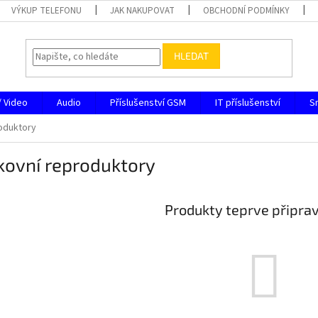
VÝKUP TELEFONU
JAK NAKUPOVAT
OBCHODNÍ PODMÍNKY
HLEDAT
/ Video
Audio
Příslušenství GSM
IT příslušenství
S
oduktory
kovní reproduktory
Produkty teprve připra