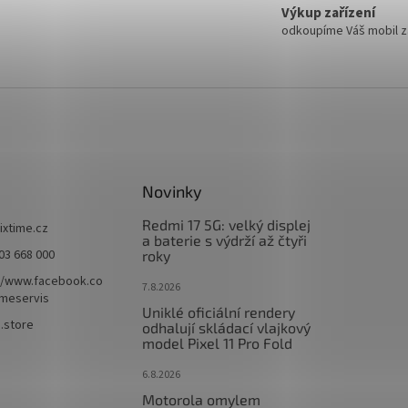
Výkup zařízení
odkoupíme Váš mobil za
Novinky
Redmi 17 5G: velký displej
fixtime.cz
a baterie s výdrží až čtyři
03 668 000
roky
//www.facebook.co
7.8.2026
imeservis
Uniklé oficiální rendery
e.store
odhalují skládací vlajkový
model Pixel 11 Pro Fold
6.8.2026
Motorola omylem