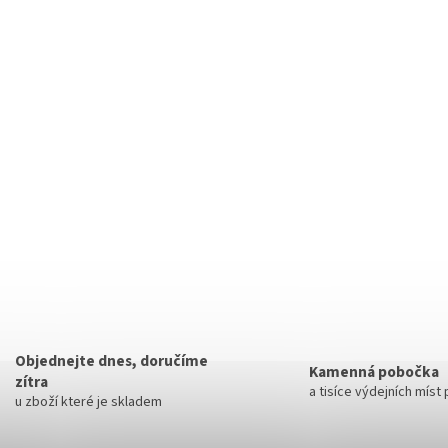
Objednejte dnes, doručíme
Kamenná pobočka
zítra
a tisíce výdejních míst
u zboží které je skladem