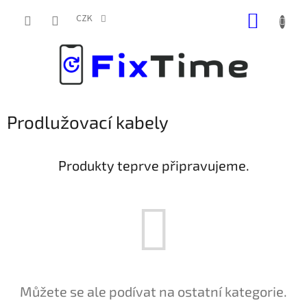
Přejít
NÁKUP
na
CZK
obsah
KOŠÍK
Prodlužovací kabely
Produkty teprve připravujeme.
Můžete se ale podívat na ostatní kategorie.