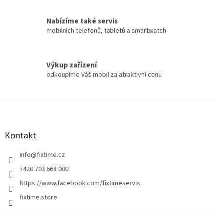
Nabízíme také servis
mobilních telefonů, tabletů a smartwatch
Výkup zařízení
odkoupíme Váš mobil za atraktivní cenu
Z
á
p
a
Kontakt
t
info
@
fixtime.cz
í
+420 703 668 000
https://www.facebook.com/fixtimeservis
fixtime.store