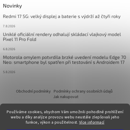
Novinky
Redmi 17 5G: velký displej a baterie s výdrží až čtyři roky
7.8.2026
Uniklé oficiální rendery odhalují skládací vlajkový model
Pixel 11 Pro Fold
6.8.2026
Motorola omylem potvrdila brzké uvedení modelu Edge 70
Neo: smartphone byl spatřen při testování s Androidem 17
5.8.2026
Obchodní podmínky
Podmínky ochrany osobních údajů
Jak nakupovat
Používáme cookies, abychom Vám umožnili pohodlné prohlížení
webu a díky analýze provozu webu neustále zlepšovali jeho
funkce, výkon a použitelnost.
Více informací
Vytvořil Shoptet