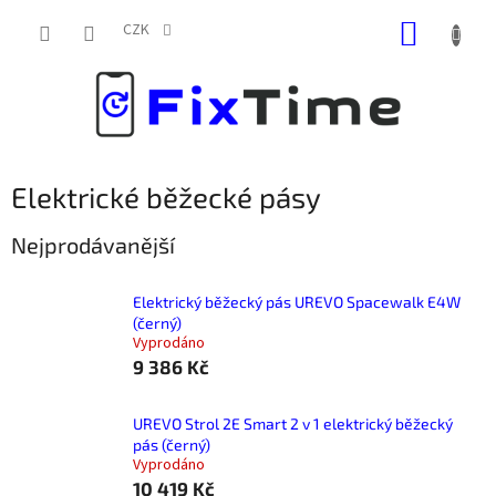
Přejít
NÁKUP
na
CZK
obsah
KOŠÍK
Elektrické běžecké pásy
Nejprodávanější
Elektrický běžecký pás UREVO Spacewalk E4W
(černý)
Vyprodáno
9 386 Kč
UREVO Strol 2E Smart 2 v 1 elektrický běžecký
pás (černý)
Vyprodáno
10 419 Kč