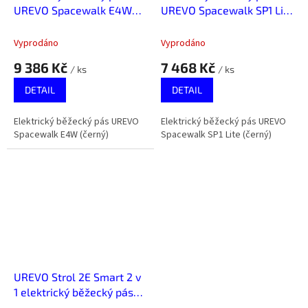
UREVO Spacewalk E4W
UREVO Spacewalk SP1 Lite
(černý)
(černý)
Vyprodáno
Vyprodáno
9 386 Kč
7 468 Kč
/ ks
/ ks
DETAIL
DETAIL
Elektrický běžecký pás UREVO
Elektrický běžecký pás UREVO
Spacewalk E4W (černý)
Spacewalk SP1 Lite (černý)
UREVO Strol 2E Smart 2 v
1 elektrický běžecký pás
(černý)