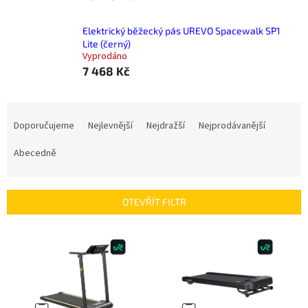
Elektrický běžecký pás UREVO Spacewalk SP1
Lite (černý)
Vyprodáno
7 468 Kč
Ř
a
Doporučujeme
Nejlevnější
Nejdražší
Nejprodávanější
z
e
Abecedně
n
í
p
OTEVŘÍT FILTR
r
o
V
d
ý
u
p
k
i
t
s
ů