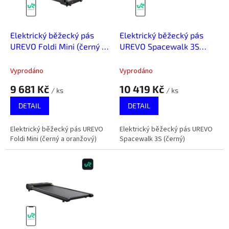
p
r
o
d
Elektrický běžecký pás
Elektrický běžecký pás
u
UREVO Foldi Mini (černý a
UREVO Spacewalk 3S
k
oranžový)
(černý)
t
Vyprodáno
Vyprodáno
ů
9 681 Kč
10 419 Kč
/ ks
/ ks
DETAIL
DETAIL
Elektrický běžecký pás UREVO
Elektrický běžecký pás UREVO
Foldi Mini (černý a oranžový)
Spacewalk 3S (černý)