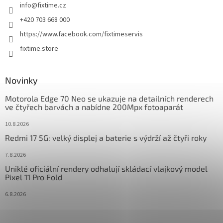
info
@
fixtime.cz
í
+420 703 668 000
https://www.facebook.com/fixtimeservis
fixtime.store
Novinky
Motorola Edge 70 Neo se ukazuje na detailních renderech
ve čtyřech barvách a nabídne 200Mpx fotoaparát
10.8.2026
Redmi 17 5G: velký displej a baterie s výdrží až čtyři roky
7.8.2026
Uniklé oficiální rendery odhalují skládací vlajkový model
Pixel 11 Pro Fold
6.8.2026