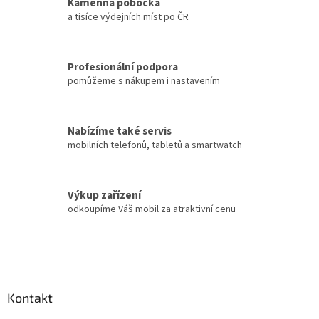
Kamenná pobočka
v
a tisíce výdejních míst po ČR
ý
p
i
s
Profesionální podpora
u
pomůžeme s nákupem i nastavením
Nabízíme také servis
mobilních telefonů, tabletů a smartwatch
Výkup zařízení
odkoupíme Váš mobil za atraktivní cenu
Z
á
p
a
Kontakt
t