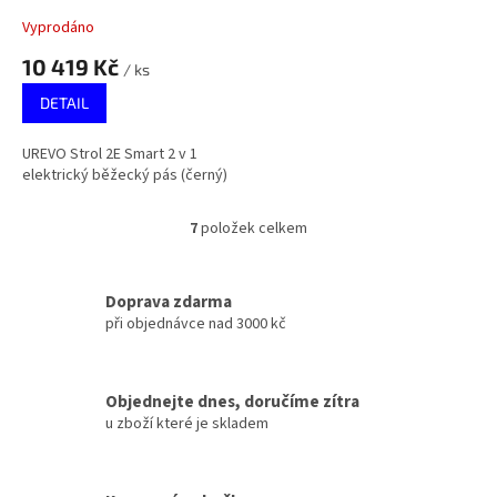
Vyprodáno
10 419 Kč
/ ks
DETAIL
UREVO Strol 2E Smart 2 v 1
elektrický běžecký pás (černý)
7
položek celkem
O
v
l
á
Doprava zdarma
d
při objednávce nad 3000 kč
a
c
í
Objednejte dnes, doručíme zítra
p
u zboží které je skladem
r
v
k
y