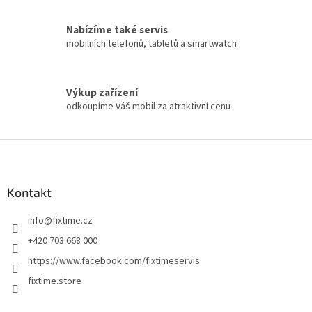
Nabízíme také servis
mobilních telefonů, tabletů a smartwatch
Výkup zařízení
odkoupíme Váš mobil za atraktivní cenu
Z
á
p
a
Kontakt
t
info
@
fixtime.cz
í
+420 703 668 000
https://www.facebook.com/fixtimeservis
fixtime.store