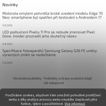
Novinky
Motorola omylem potvrdila brzké uvedení modelu Edge 70
Neo: smartphone byl spatřen při testování s Androidem 17
5.8.2026
LED podsvícení Pixelu 11 Pro se nebude jmenovat Pixel
Glow. Insider prozradil jeho skutečný název
4.8.2026
Specifikace fotoaparátů Samsung Galaxy S26 FE unikly:
výrazných změn se nedočkáme
3.8.2026
Obchodní podmínky
Podmínky ochrany osobních údajů
Jak nakupovat
Používáme cookies, abychom Vám umožnili pohodlné prohlížení
webu a díky analýze provozu webu neustále zlepšovali jeho
funkce, výkon a použitelnost.
Více informací