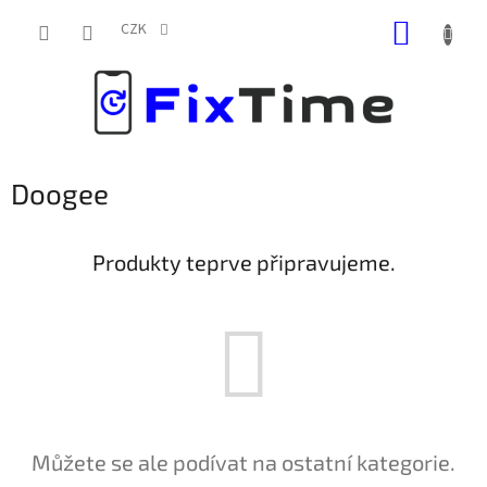
Přejít
NÁKUP
na
CZK
obsah
KOŠÍK
Doogee
Produkty teprve připravujeme.
Můžete se ale podívat na ostatní kategorie.