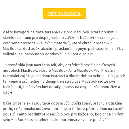
ZPĚT DO OBCHODU
V této kategorii najdete tvrzená skla pro MacBook, která poskytují
skvělou ochranu pro displej vašeho zařízení. Naše tvrzená skla jsou
vyrobena z vysoce kvalitních materiálů, které chrání obrazovku
MacBooku před poškrábáním, prasknutím a jiným poškozením, aniž by
ovlivnila jas, barvy nebo dotykovou citlivost displeje.
Tvrzená skla jsou navržena tak, aby perfektně seděla na různých
modelech MacBook, včetně MacBook Air a MacBook Pro. Precizní
tvarování zajišťuje snadnou instalaci a dlouhodobou ochranu. Díky jejich
tenkému a průhlednému designu neztratí váš MacBook nic ze své
funkčnosti, takže všechny detaily a barvy na displeji zůstanou živé a
ostré.
Naše tvrzená skla jsou také odolná vůči poškrábání, prachu a otiskům
prstů, což pomáhá udržovat obrazovku čistou a připravenou na každé
použití. Tento produkt je ideální volbou pro každého, kdo chce chránit
svůj MacBook bez jakéhokoliv kompromisu v kvalitě používání.