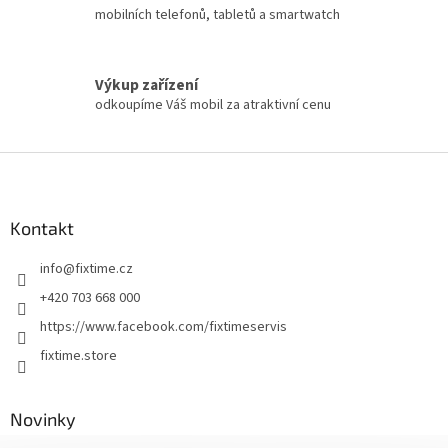
mobilních telefonů, tabletů a smartwatch
Výkup zařízení
odkoupíme Váš mobil za atraktivní cenu
Z
á
p
a
Kontakt
t
info
@
fixtime.cz
í
+420 703 668 000
https://www.facebook.com/fixtimeservis
fixtime.store
Novinky