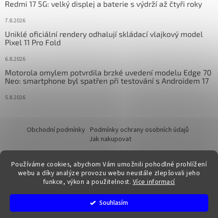
Redmi 17 5G: velký displej a baterie s výdrží až čtyři roky
7.8.2026
Uniklé oficiální rendery odhalují skládací vlajkový model
Pixel 11 Pro Fold
6.8.2026
Motorola omylem potvrdila brzké uvedení modelu Edge 70
Neo: smartphone byl spatřen při testování s Androidem 17
5.8.2026
Obchodní podmínky
Podmínky ochrany osobních údajů
Jak nakupovat
Používáme cookies, abychom Vám umožnili pohodlné prohlížení
webu a díky analýze provozu webu neustále zlepšovali jeho
funkce, výkon a použitelnost.
Více informací
Vytvořil Shoptet
Souhlasím
Copyright 2026
FixTime.store
. Všechna práva vyhrazena.