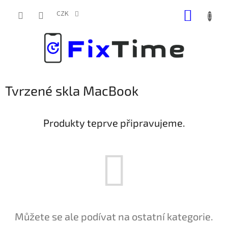
Přejít
NÁKUP
na
CZK
obsah
KOŠÍK
Tvrzené skla MacBook
Produkty teprve připravujeme.
Můžete se ale podívat na ostatní kategorie.