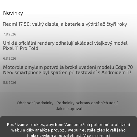
Novinky
Redmi 17 5G: velký displej a baterie s výdrží až čtyři roky
7.8.2026
Uniklé oficiální rendery odhalují skládací vlajkový model
Pixel 11 Pro Fold
6.8.2026
Motorola omylem potvrdila brzké uvedení modelu Edge 70
Neo: smartphone byl spatřen při testování s Androidem 17
5.8.2026
Obchodní podmínky
Podmínky ochrany osobních údajů
Jak nakupovat
Používáme cookies, abychom Vám umožnili pohodlné prohlížení
webu a díky analýze provozu webu neustále zlepšovali jeho
funkce, výkon a použitelnost.
Více informací