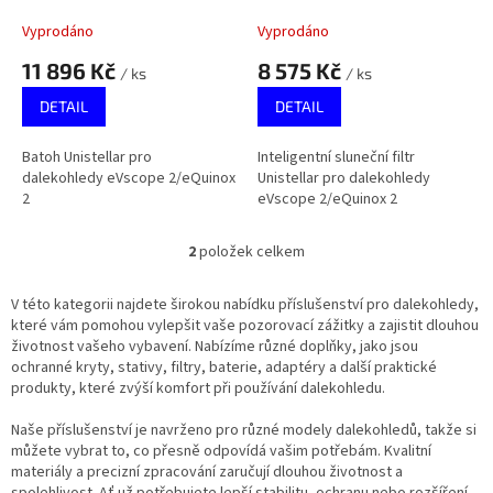
k
2/eQuinox 2
eVscope 2/eQuinox 2
t
Vyprodáno
Vyprodáno
ů
11 896 Kč
8 575 Kč
/ ks
/ ks
DETAIL
DETAIL
Batoh Unistellar pro
Inteligentní sluneční filtr
dalekohledy eVscope 2/eQuinox
Unistellar pro dalekohledy
2
eVscope 2/eQuinox 2
2
položek celkem
O
v
l
V této kategorii najdete širokou nabídku příslušenství pro dalekohledy,
á
které vám pomohou vylepšit vaše pozorovací zážitky a zajistit dlouhou
d
životnost vašeho vybavení. Nabízíme různé doplňky, jako jsou
a
ochranné kryty, stativy, filtry, baterie, adaptéry a další praktické
c
produkty, které zvýší komfort při používání dalekohledu.
í
p
Naše příslušenství je navrženo pro různé modely dalekohledů, takže si
r
můžete vybrat to, co přesně odpovídá vašim potřebám. Kvalitní
v
materiály a precizní zpracování zaručují dlouhou životnost a
k