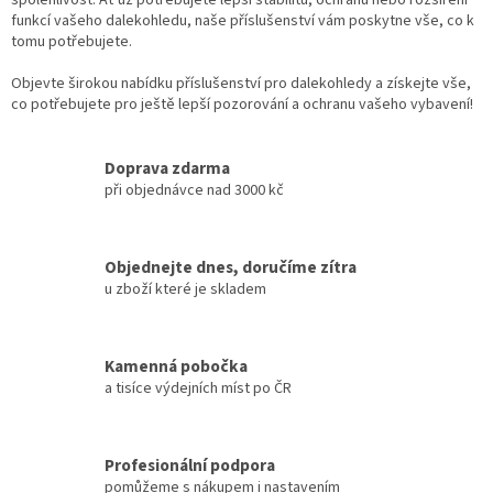
spolehlivost. Ať už potřebujete lepší stabilitu, ochranu nebo rozšíření
y
funkcí vašeho dalekohledu, naše příslušenství vám poskytne vše, co k
v
tomu potřebujete.
ý
p
Objevte širokou nabídku příslušenství pro dalekohledy a získejte vše,
i
co potřebujete pro ještě lepší pozorování a ochranu vašeho vybavení!
s
u
Doprava zdarma
při objednávce nad 3000 kč
Objednejte dnes, doručíme zítra
u zboží které je skladem
Kamenná pobočka
a tisíce výdejních míst po ČR
Profesionální podpora
pomůžeme s nákupem i nastavením