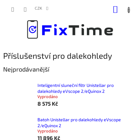
Přejít
NÁKUP
na
CZK
obsah
KOŠÍK
Příslušenství pro dalekohledy
Nejprodávanější
Inteligentní sluneční filtr Unistellar pro
dalekohledy eVscope 2/eQuinox 2
Vyprodáno
8 575 Kč
Batoh Unistellar pro dalekohledy eVscope
2/eQuinox 2
Vyprodáno
11 896 Kč