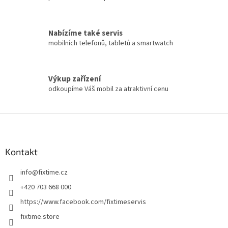
Nabízíme také servis
mobilních telefonů, tabletů a smartwatch
Výkup zařízení
odkoupíme Váš mobil za atraktivní cenu
Z
á
p
a
Kontakt
t
info
@
fixtime.cz
í
+420 703 668 000
https://www.facebook.com/fixtimeservis
fixtime.store