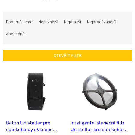
Ř
a
Doporučujeme
Nejlevnější
Nejdražší
Nejprodávanější
z
e
Abecedně
n
í
p
OTEVŘÍT FILTR
r
o
V
d
ý
u
p
k
i
t
s
ů
p
r
o
d
Batoh Unistellar pro
Inteligentní sluneční filtr
u
dalekohledy eVscope
Unistellar pro dalekohledy