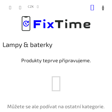
Přejít
NÁKUP
na
CZK
obsah
KOŠÍK
Lampy & baterky
Produkty teprve připravujeme.
Můžete se ale podívat na ostatní kategorie.