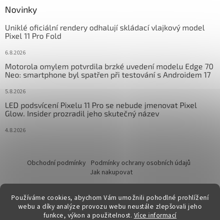
Novinky
Uniklé oficiální rendery odhalují skládací vlajkový model
Pixel 11 Pro Fold
6.8.2026
Motorola omylem potvrdila brzké uvedení modelu Edge 70
Neo: smartphone byl spatřen při testování s Androidem 17
5.8.2026
LED podsvícení Pixelu 11 Pro se nebude jmenovat Pixel
Glow. Insider prozradil jeho skutečný název
4.8.2026
Obchodní podmínky
Podmínky ochrany osobních údajů
Jak nakupovat
Používáme cookies, abychom Vám umožnili pohodlné prohlížení
webu a díky analýze provozu webu neustále zlepšovali jeho
funkce, výkon a použitelnost.
Více informací