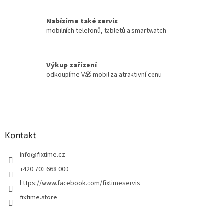
Nabízíme také servis
mobilních telefonů, tabletů a smartwatch
Výkup zařízení
odkoupíme Váš mobil za atraktivní cenu
Z
á
p
a
Kontakt
t
info
@
fixtime.cz
í
+420 703 668 000
https://www.facebook.com/fixtimeservis
fixtime.store