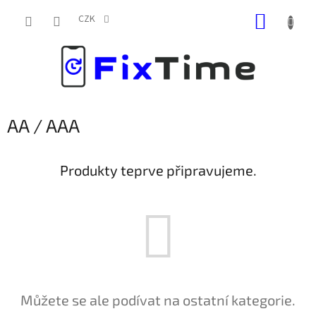
Přejít
NÁKUP
na
CZK
obsah
KOŠÍK
AA / AAA
Produkty teprve připravujeme.
Můžete se ale podívat na ostatní kategorie.