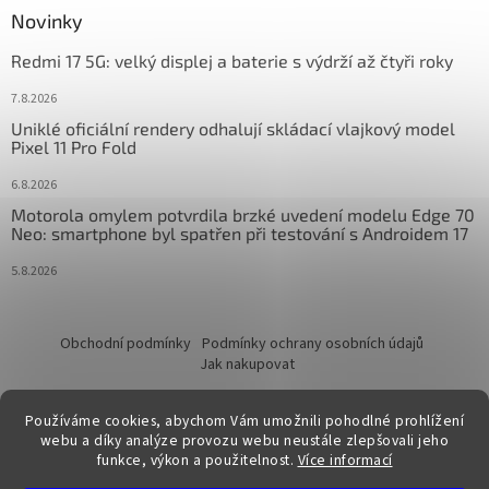
Novinky
Redmi 17 5G: velký displej a baterie s výdrží až čtyři roky
7.8.2026
Uniklé oficiální rendery odhalují skládací vlajkový model
Pixel 11 Pro Fold
6.8.2026
Motorola omylem potvrdila brzké uvedení modelu Edge 70
Neo: smartphone byl spatřen při testování s Androidem 17
5.8.2026
Obchodní podmínky
Podmínky ochrany osobních údajů
Jak nakupovat
Používáme cookies, abychom Vám umožnili pohodlné prohlížení
webu a díky analýze provozu webu neustále zlepšovali jeho
funkce, výkon a použitelnost.
Více informací
Vytvořil Shoptet