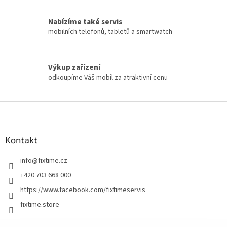
Nabízíme také servis
mobilních telefonů, tabletů a smartwatch
Výkup zařízení
odkoupíme Váš mobil za atraktivní cenu
Z
á
p
a
Kontakt
t
info
@
fixtime.cz
í
+420 703 668 000
https://www.facebook.com/fixtimeservis
fixtime.store