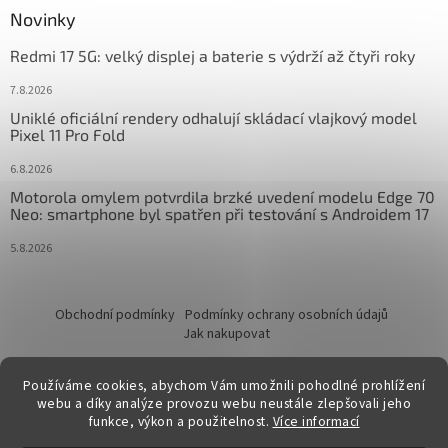
Novinky
Redmi 17 5G: velký displej a baterie s výdrží až čtyři roky
7.8.2026
Uniklé oficiální rendery odhalují skládací vlajkový model
Pixel 11 Pro Fold
6.8.2026
Motorola omylem potvrdila brzké uvedení modelu Edge 70
Neo: smartphone byl spatřen při testování s Androidem 17
5.8.2026
Obchodní podmínky
Podmínky ochrany osobních údajů
Jak nakupovat
Používáme cookies, abychom Vám umožnili pohodlné prohlížení
webu a díky analýze provozu webu neustále zlepšovali jeho
funkce, výkon a použitelnost.
Více informací
Vytvořil Shoptet