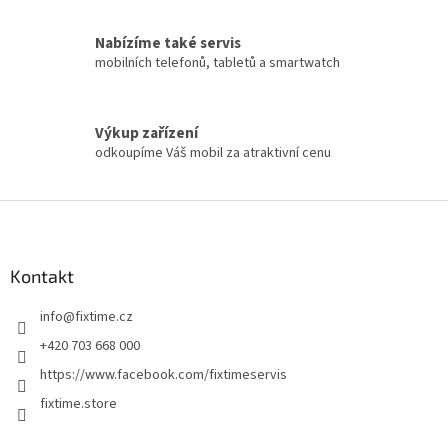
Nabízíme také servis
mobilních telefonů, tabletů a smartwatch
Výkup zařízení
odkoupíme Váš mobil za atraktivní cenu
Z
á
p
a
Kontakt
t
info
@
fixtime.cz
í
+420 703 668 000
https://www.facebook.com/fixtimeservis
fixtime.store