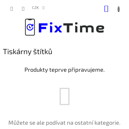
Přejít
NÁKUP
na
CZK
obsah
KOŠÍK
Tiskárny štítků
Produkty teprve připravujeme.
Můžete se ale podívat na ostatní kategorie.