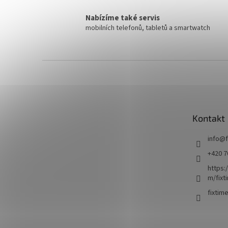
Nabízíme také servis
mobilních telefonů, tabletů a smartwatch
Z
á
p
a
t
Kontakt
í
info
@
+420 7
https:
m/fixt
fixtim