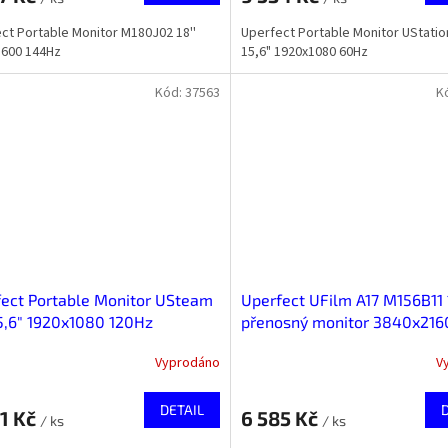
ct Portable Monitor M180J02 18''
Uperfect Portable Monitor UStatio
1600 144Hz
15,6" 1920x1080 60Hz
Kód:
37563
K
ect Portable Monitor USteam
Uperfect UFilm A17 M156B11 
5,6" 1920x1080 120Hz
přenosný monitor 3840x216
Vyprodáno
V
DETAIL
1 Kč
6 585 Kč
/ ks
/ ks