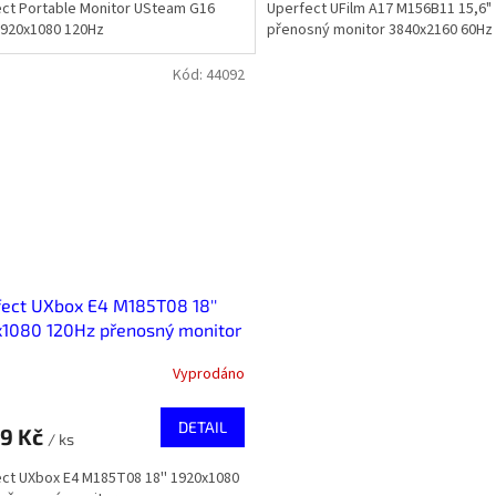
ct Portable Monitor USteam G16
Uperfect UFilm A17 M156B11 15,6"
1920x1080 120Hz
přenosný monitor 3840x2160 60Hz
Kód:
44092
ect UXbox E4 M185T08 18''
x1080 120Hz přenosný monitor
Vyprodáno
DETAIL
09 Kč
/ ks
ct UXbox E4 M185T08 18'' 1920x1080