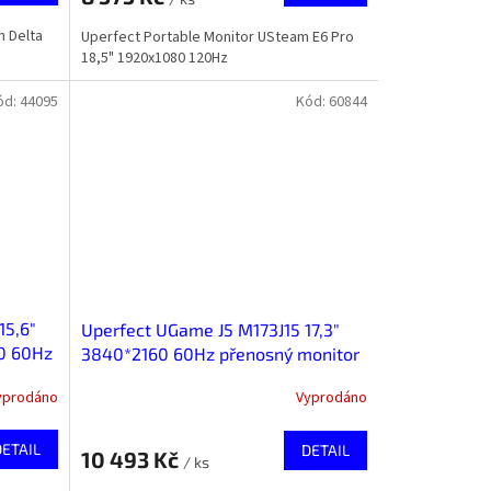
n Delta
Uperfect Portable Monitor USteam E6 Pro
18,5" 1920x1080 120Hz
ód:
44095
Kód:
60844
15,6"
Uperfect UGame J5 M173J15 17,3"
0 60Hz
3840*2160 60Hz přenosný monitor
yprodáno
Vyprodáno
DETAIL
DETAIL
10 493 Kč
/ ks