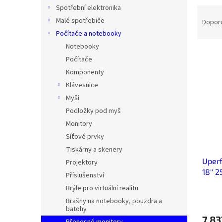
n
Spotřební elektronika
Ř
e
a
Malé spotřebiče
Dopor
l
z
Počítače a notebooky
e
Notebooky
V
n
Počítače
ý
í
Komponenty
p
p
Klávesnice
i
r
s
o
Myši
p
d
Podložky pod myš
r
u
Monitory
o
k
Síťové prvky
d
t
Tiskárny a skenery
u
ů
Uperf
k
Projektory
18'' 
t
Příslušenství
ů
Brýle pro virtuální realitu
Brašny na notebooky, pouzdra a
batohy
7 83