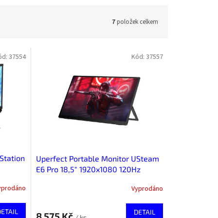
7
položek celkem
ód:
37554
Kód:
37557
Station
Uperfect Portable Monitor USteam
E6 Pro 18,5" 1920x1080 120Hz
yprodáno
Vyprodáno
DETAIL
DETAIL
8 575 Kč
/ ks