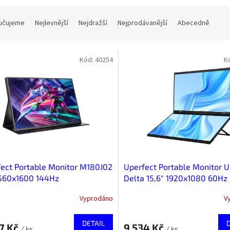
učujeme
Nejlevnější
Nejdražší
Nejprodávanější
Abecedně
Kód:
40254
K
ect Portable Monitor M180J02
Uperfect Portable Monitor U
2560x1600 144Hz
Delta 15,6" 1920x1080 60Hz
Vyprodáno
V
DETAIL
7 Kč
9 534 Kč
/ ks
/ ks