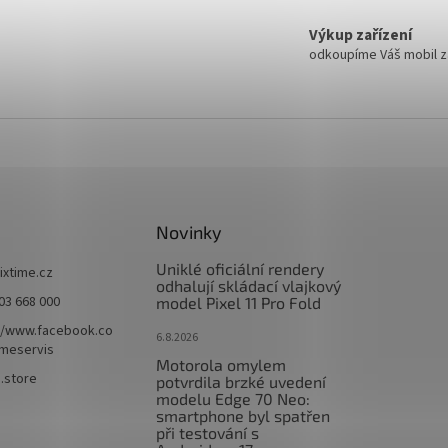
Výkup zařízení
odkoupíme Váš mobil za
Novinky
Uniklé oficiální rendery
fixtime.cz
odhalují skládací vlajkový
03 668 000
model Pixel 11 Pro Fold
//www.facebook.co
6.8.2026
imeservis
Motorola omylem
e.store
potvrdila brzké uvedení
modelu Edge 70 Neo:
smartphone byl spatřen
při testování s