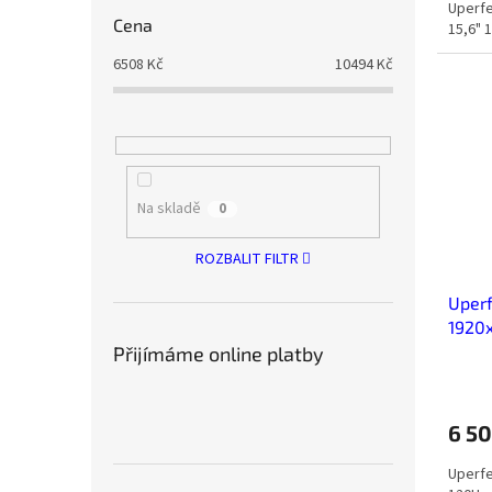
Uperfe
Cena
15,6" 
6508
Kč
10494
Kč
Na skladě
0
ROZBALIT FILTR
Uperf
1920
Přijímáme online platby
6 5
Uperfe