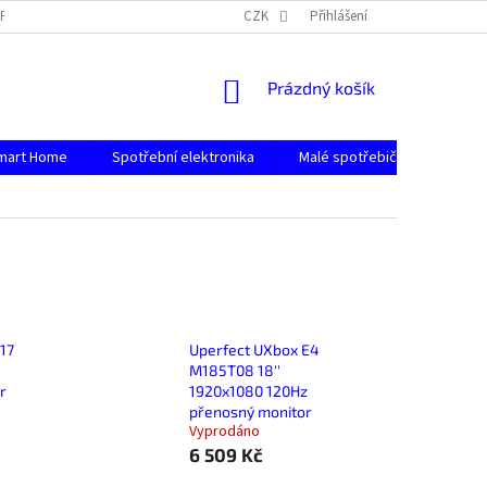
PODMÍNKY OCHRANY OSOBNÍCH ÚDAJŮ
CZK
Přihlášení
NÁKUPNÍ
Prázdný košík
KOŠÍK
mart Home
Spotřební elektronika
Malé spotřebiče
Počít
17
Uperfect UXbox E4
M185T08 18''
r
1920x1080 120Hz
přenosný monitor
Vyprodáno
6 509 Kč