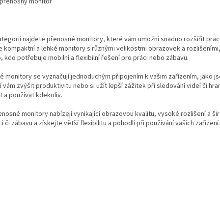
přenosný monitor
O
v
ategorii najdete přenosné monitory, které vám umožní snadno rozšířit praco
l
 kompaktní a lehké monitory s různými velikostmi obrazovek a rozlišeními, k
á
 kdo potřebuje mobilní a flexibilní řešení pro práci nebo zábavu.
d
a
é monitory se vyznačují jednoduchým připojením k vašim zařízením, jako j
c
 vám zvýšit produktivitu nebo si užít lepší zážitek při sledování videí či 
í
 a používat kdekoliv.
p
r
nosné monitory nabízejí vynikající obrazovou kvalitu, vysoké rozlišení a ši
v
i či zábavu a získejte větší flexibilitu a pohodlí při používání vašich zařízení.
k
y
v
ý
p
i
s
u