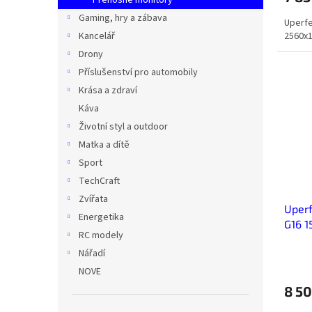
Přenosné monitory
Gaming, hry a zábava
Uperfe
2560x
Kancelář
Drony
Příslušenství pro automobily
Krása a zdraví
Káva
Životní styl a outdoor
Matka a dítě
Sport
TechCraft
Zvířata
Uperf
Energetika
G16 1
RC modely
Nářadí
NOVE
8 50