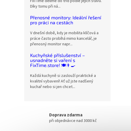
FixTime dělíme do tříd podle jejich stavu.
Díky tomu při ná...
Přenosné monitory: Ideální řešení
pro práci na cestách
V dnešní době, kdy je mobilita klíčová a
práce často probíhá mimo kancelář, je
přenosný monitor napr...
Kuchyňské příslušenství –
usnadněte si vaření s
FixTime.store! 🍽️👨‍🍳
Každá kuchyně si zaslouží praktické a
kvalitní vybavení! Ať už jste nadšený
kuchař nebo si jen chcet...
Doprava zdarma
při objednávce nad 3000 kč