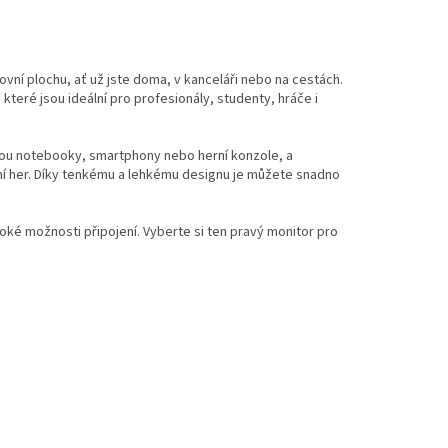
vní plochu, ať už jste doma, v kanceláři nebo na cestách.
teré jsou ideální pro profesionály, studenty, hráče i
sou notebooky, smartphony nebo herní konzole, a
hraní her. Díky tenkému a lehkému designu je můžete snadno
roké možnosti připojení. Vyberte si ten pravý monitor pro