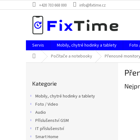
Přejít
+420 703 668 000
info@fixtime.cz
na
obsah
Servis
Mobily, chytré hodinky a tablety
Foto 
Domů
Počítače a notebooky
Přenosné monitor
P
Pře
o
Přeskočit
s
Kategorie
kategorie
Nejpr
t
r
Mobily, chytré hodinky a tablety
a
Foto / Video
n
Audio
n
í
Příslušenství GSM
p
IT příslušenství
a
Smart Home