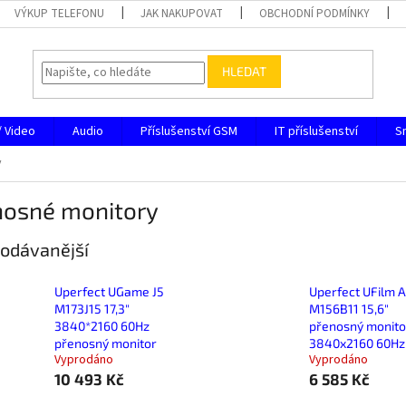
VÝKUP TELEFONU
JAK NAKUPOVAT
OBCHODNÍ PODMÍNKY
HLEDAT
/ Video
Audio
Příslušenství GSM
IT příslušenství
S
y
nosné monitory
odávanější
Uperfect UGame J5
Uperfect UFilm A
M173J15 17,3"
M156B11 15,6"
3840*2160 60Hz
přenosný monito
přenosný monitor
3840x2160 60Hz
Vyprodáno
Vyprodáno
10 493 Kč
6 585 Kč