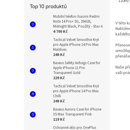
120Hz 
Top 10 produktů
Mobilní telefon Xiaomi Redmi
Note 14 Pro+ 5G, 256GB,
V této k
Midnight Black, Použitý - Stav A
Nabízíme
4 790 Kč
každého,
Tactical Velvet Smoothie Kryt
pro Apple iPhone 14 Pro Max
Přenosn
Maldives
umožňují
249 Kč
přenášet
Baseus Safety Airbags Case for
Naše pře
Apple iPhone 11 Pro
vaši prác
Transparent Gold
229 Kč
Tactical Velvet Smoothie Kryt
pro Apple iPhone 14 Pro Max
Chilli
249 Kč
Baseus Aurora Case for iPhone
XS Max Transparent Pink
119 Kč
Ochranné sklo pro OnePlus