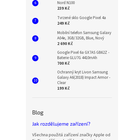
Nord N100
239 Kč
Tvrzené sklo Google Pixel 4a
249 Kč
Mobilní telefon Samsung Galaxy
A04e, 3GB/32GB, Blue, Nový
2 690 Kč
Google Pixel 6a GX7AS GB62Z -
Baterie GLU7G 4410mAh
700 Kč
Ochranný kryt Livon Samsung
Galaxy A6(2018) Impact Armor -
Clear
199 Kč
Blog
Jak rozdělujeme zařízení?
Všechna použitá zařízení značky Apple od