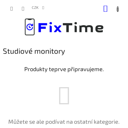
Přejít
NÁKUP
na
CZK
obsah
KOŠÍK
Studiové monitory
Produkty teprve připravujeme.
Můžete se ale podívat na ostatní kategorie.