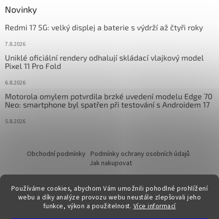
Novinky
Redmi 17 5G: velký displej a baterie s výdrží až čtyři roky
7.8.2026
Uniklé oficiální rendery odhalují skládací vlajkový model
Pixel 11 Pro Fold
6.8.2026
Motorola omylem potvrdila brzké uvedení modelu Edge 70
Neo: smartphone byl spatřen při testování s Androidem 17
5.8.2026
Obchodní podmínky
Podmínky ochrany osobních údajů
Jak nakupovat
Používáme cookies, abychom Vám umožnili pohodlné prohlížení
webu a díky analýze provozu webu neustále zlepšovali jeho
funkce, výkon a použitelnost.
Více informací
Vytvořil Shoptet