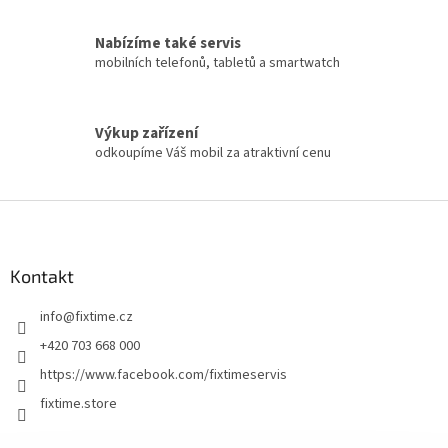
Nabízíme také servis
mobilních telefonů, tabletů a smartwatch
Výkup zařízení
odkoupíme Váš mobil za atraktivní cenu
Z
á
p
a
Kontakt
t
info
@
fixtime.cz
í
+420 703 668 000
https://www.facebook.com/fixtimeservis
fixtime.store