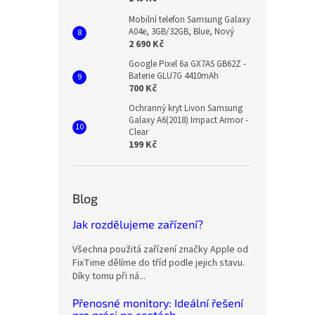
Mobilní telefon Samsung Galaxy
A04e, 3GB/32GB, Blue, Nový
2 690 Kč
Google Pixel 6a GX7AS GB62Z -
Baterie GLU7G 4410mAh
700 Kč
Ochranný kryt Livon Samsung
Galaxy A6(2018) Impact Armor -
Clear
199 Kč
Blog
Jak rozdělujeme zařízení?
Všechna použitá zařízení značky Apple od
FixTime dělíme do tříd podle jejich stavu.
Díky tomu při ná...
Přenosné monitory: Ideální řešení
pro práci na cestách