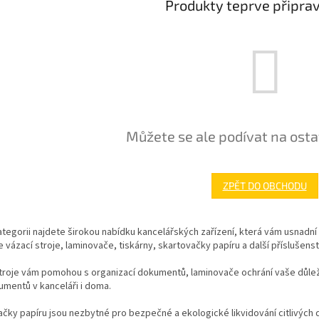
Produkty teprve připra
Můžete se ale podívat na osta
ZPĚT DO OBCHODU
ategorii najdete širokou nabídku kancelářských zařízení, která vám usnadní 
 vázací stroje, laminovače, tiskárny, skartovačky papíru a další příslušens
troje vám pomohou s organizací dokumentů, laminovače ochrání vaše důležit
umentů v kanceláři i doma.
čky papíru jsou nezbytné pro bezpečné a ekologické likvidování citlivýc