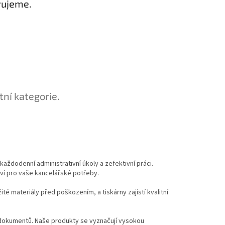
vujeme.
tní kategorie.
každodenní administrativní úkoly a zefektivní práci.
tví pro vaše kancelářské potřeby.
é materiály před poškozením, a tiskárny zajistí kvalitní
h dokumentů. Naše produkty se vyznačují vysokou