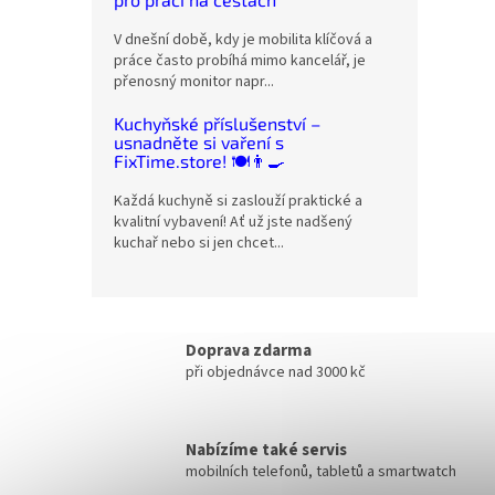
V dnešní době, kdy je mobilita klíčová a
práce často probíhá mimo kancelář, je
přenosný monitor napr...
Kuchyňské příslušenství –
usnadněte si vaření s
FixTime.store! 🍽️👨‍🍳
Každá kuchyně si zaslouží praktické a
kvalitní vybavení! Ať už jste nadšený
kuchař nebo si jen chcet...
Doprava zdarma
při objednávce nad 3000 kč
Nabízíme také servis
mobilních telefonů, tabletů a smartwatch