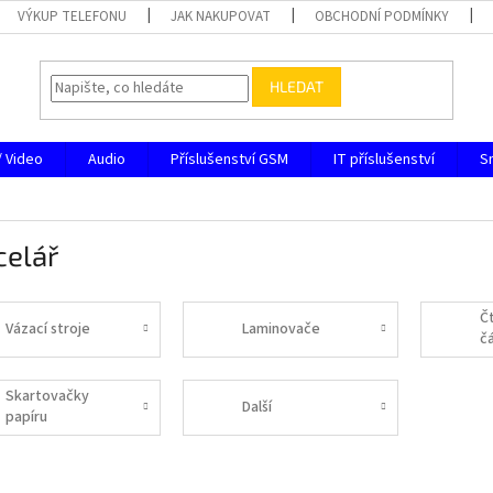
VÝKUP TELEFONU
JAK NAKUPOVAT
OBCHODNÍ PODMÍNKY
HLEDAT
/ Video
Audio
Příslušenství GSM
IT příslušenství
S
celář
Č
Vázací stroje
Laminovače
č
Skartovačky
Další
papíru