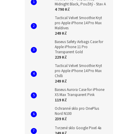
Midnight Black, Použitý - Stav A
4 790 Kč
Tactical Velvet Smoothie Kryt
pro Apple iPhone 14 Pro Max
Maldives
249 Kč
Baseus Safety Airbags Case for
Apple iPhone 11 Pro
Transparent Gold
229 Kč
Tactical Velvet Smoothie Kryt
pro Apple iPhone 14 Pro Max
Chilli
249 Kč
Baseus Aurora Case for iPhone
XS Max Transparent Pink
119 Kč
Ochranné sklo pro OnePlus
Nord N100
239 Kč
Tvrzené sklo Google Pixel 4a
249 Kč