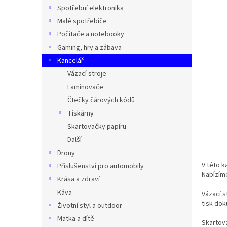
n
Spotřební elektronika
e
Malé spotřebiče
l
Počítače a notebooky
Gaming, hry a zábava
Kancelář
Vázací stroje
Laminovače
Čtečky čárových kódů
Tiskárny
Skartovačky papíru
Další
Drony
V této k
Příslušenství pro automobily
Nabízíme
Krása a zdraví
Káva
Vázací s
tisk dok
Životní styl a outdoor
Matka a dítě
Skartova