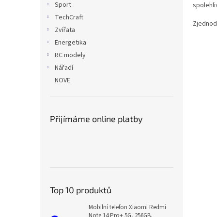
Sport
spolehli
TechCraft
Zjednodu
Zvířata
Energetika
RC modely
Nářadí
NOVE
Přijímáme online platby
Top 10 produktů
Mobilní telefon Xiaomi Redmi
Note 14 Pro+ 5G, 256GB,