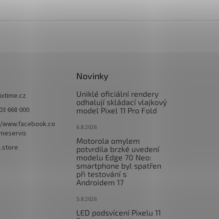
Novinky
Uniklé oficiální rendery
fixtime.cz
odhalují skládací vlajkový
03 668 000
model Pixel 11 Pro Fold
//www.facebook.co
6.8.2026
imeservis
Motorola omylem
e.store
potvrdila brzké uvedení
modelu Edge 70 Neo:
smartphone byl spatřen
při testování s
Androidem 17
5.8.2026
LED podsvícení Pixelu 11