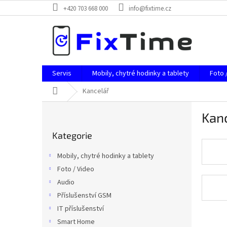
Přejít
+420 703 668 000
info@fixtime.cz
na
obsah
Servis
Mobily, chytré hodinky a tablety
Foto 
Domů
Kancelář
P
Kan
o
Přeskočit
s
Kategorie
kategorie
t
r
Mobily, chytré hodinky a tablety
a
Foto / Video
n
Audio
n
í
Příslušenství GSM
p
IT příslušenství
a
Smart Home