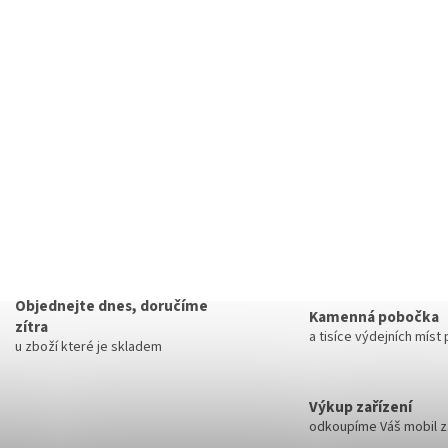
Objednejte dnes, doručíme
Kamenná pobočka
zítra
a tisíce výdejních míst
u zboží které je skladem
Výkup zařízení
odkoupíme Váš mobil za