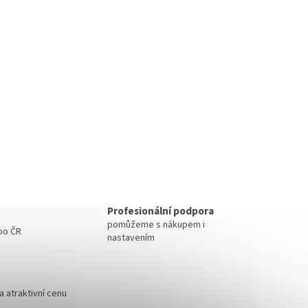
Profesionální podpora
pomůžeme s nákupem i
 po ČR
nastavením
 atraktivní cenu