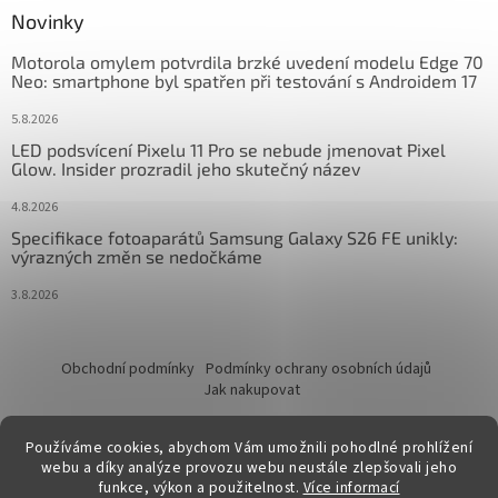
Novinky
Motorola omylem potvrdila brzké uvedení modelu Edge 70
Neo: smartphone byl spatřen při testování s Androidem 17
5.8.2026
LED podsvícení Pixelu 11 Pro se nebude jmenovat Pixel
Glow. Insider prozradil jeho skutečný název
4.8.2026
Specifikace fotoaparátů Samsung Galaxy S26 FE unikly:
výrazných změn se nedočkáme
3.8.2026
Obchodní podmínky
Podmínky ochrany osobních údajů
Jak nakupovat
Používáme cookies, abychom Vám umožnili pohodlné prohlížení
webu a díky analýze provozu webu neustále zlepšovali jeho
funkce, výkon a použitelnost.
Více informací