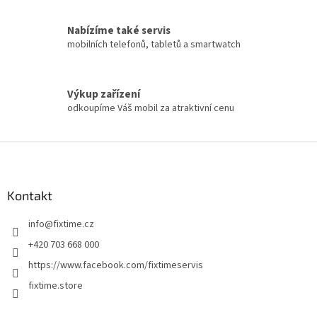
Nabízíme také servis
mobilních telefonů, tabletů a smartwatch
Výkup zařízení
odkoupíme Váš mobil za atraktivní cenu
Z
á
p
a
Kontakt
t
info
@
fixtime.cz
í
+420 703 668 000
https://www.facebook.com/fixtimeservis
fixtime.store