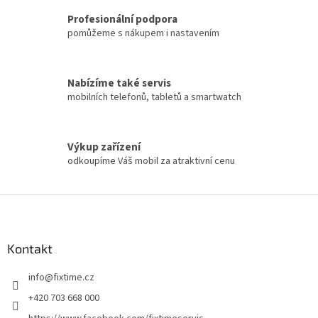
i
s
Profesionální podpora
u
pomůžeme s nákupem i nastavením
Nabízíme také servis
mobilních telefonů, tabletů a smartwatch
Výkup zařízení
odkoupíme Váš mobil za atraktivní cenu
Z
á
p
a
Kontakt
t
info
@
fixtime.cz
í
+420 703 668 000