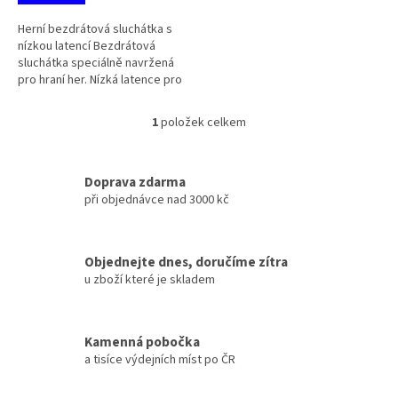
Herní bezdrátová sluchátka s
nízkou latencí Bezdrátová
sluchátka speciálně navržená
pro hraní her. Nízká latence pro
kratší dobu odezvy a
fantastický herní zážitek. S
1
položek celkem
O
Bluetooth...
v
l
á
Doprava zdarma
d
při objednávce nad 3000 kč
a
c
í
Objednejte dnes, doručíme zítra
p
u zboží které je skladem
r
v
k
y
Kamenná pobočka
v
a tisíce výdejních míst po ČR
ý
p