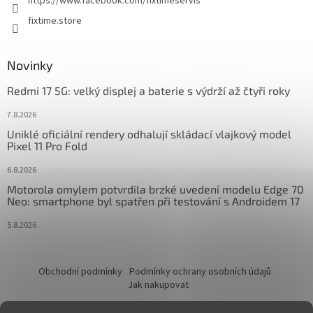
https://www.facebook.com/fixtimeservis
fixtime.store
Novinky
Redmi 17 5G: velký displej a baterie s výdrží až čtyři roky
7.8.2026
Uniklé oficiální rendery odhalují skládací vlajkový model
Pixel 11 Pro Fold
6.8.2026
Motorola omylem potvrdila brzké uvedení modelu Edge 70
Neo: smartphone byl spatřen při testování s Androidem 17
5.8.2026
Obchodní podmínky
Podmínky ochrany osobních údajů
Jak nakupovat