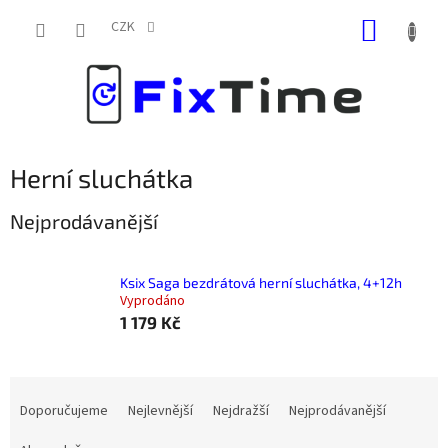
Přejít
NÁKUP
na
CZK
obsah
KOŠÍK
Herní sluchátka
Nejprodávanější
Ksix Saga bezdrátová herní sluchátka, 4+12h
Vyprodáno
1 179 Kč
Ř
a
Doporučujeme
Nejlevnější
Nejdražší
Nejprodávanější
z