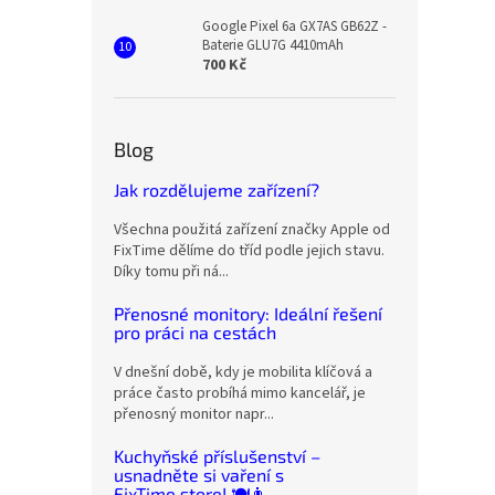
Google Pixel 6a GX7AS GB62Z -
Baterie GLU7G 4410mAh
700 Kč
Blog
Jak rozdělujeme zařízení?
Všechna použitá zařízení značky Apple od
FixTime dělíme do tříd podle jejich stavu.
Díky tomu při ná...
Přenosné monitory: Ideální řešení
pro práci na cestách
V dnešní době, kdy je mobilita klíčová a
práce často probíhá mimo kancelář, je
přenosný monitor napr...
Kuchyňské příslušenství –
usnadněte si vaření s
FixTime.store! 🍽️👨‍🍳