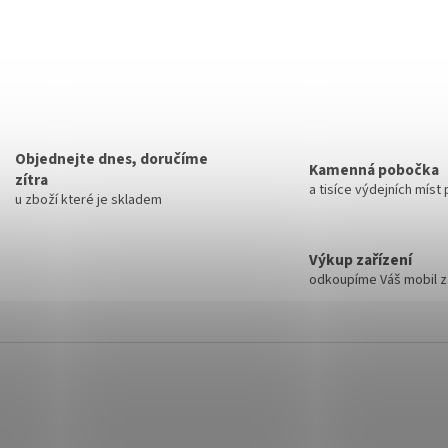
Objednejte dnes, doručíme
Kamenná pobočka
zítra
a tisíce výdejních míst
u zboží které je skladem
Výkup zařízení
odkoupíme Váš mobil za