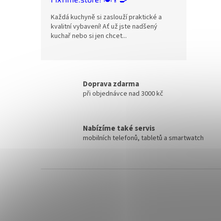
Každá kuchyně si zaslouží praktické a
kvalitní vybavení! Ať už jste nadšený
kuchař nebo si jen chcet...
Doprava zdarma
při objednávce nad 3000 kč
Nabízíme také servis
mobilních telefonů, tabletů a smartwatch
Z
á
p
a
t