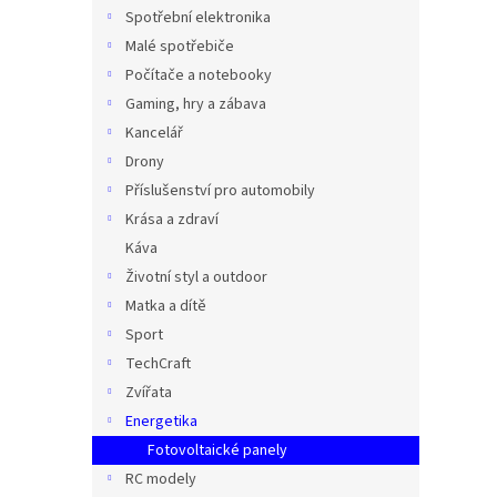
n
Spotřební elektronika
e
Malé spotřebiče
l
Počítače a notebooky
Gaming, hry a zábava
Kancelář
Drony
Příslušenství pro automobily
Krása a zdraví
Káva
Životní styl a outdoor
Matka a dítě
Sport
TechCraft
Zvířata
Energetika
Fotovoltaické panely
RC modely