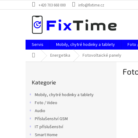
Přejít
+420 703 668 000
info@fixtime.cz
na
obsah
Servis
Mobily, chytré hodinky a tablety
Foto 
Domů
Energetika
Fotovoltaické panely
P
Foto
o
Přeskočit
s
Kategorie
kategorie
t
r
Mobily, chytré hodinky a tablety
a
Foto / Video
n
Audio
n
í
Příslušenství GSM
p
IT příslušenství
a
Smart Home