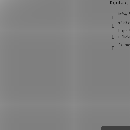
Kontakt
í
info
@
+420 7
https:
m/fixt
fixtim