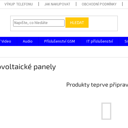
VÝKUP TELEFONU
JAK NAKUPOVAT
OBCHODNÍ PODMÍNKY
HLEDAT
/ Video
Audio
Příslušenství GSM
IT příslušenství
S
voltaické panely
Produkty teprve připra