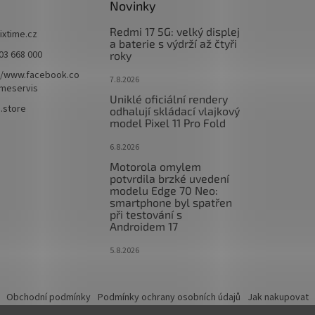
Novinky
Redmi 17 5G: velký displej
fixtime.cz
a baterie s výdrží až čtyři
03 668 000
roky
//www.facebook.co
7.8.2026
imeservis
Uniklé oficiální rendery
e.store
odhalují skládací vlajkový
model Pixel 11 Pro Fold
6.8.2026
Motorola omylem
potvrdila brzké uvedení
modelu Edge 70 Neo:
smartphone byl spatřen
při testování s
Androidem 17
5.8.2026
Obchodní podmínky
Podmínky ochrany osobních údajů
Jak nakupovat