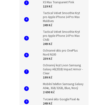
XS Max Transparent Pink
119 Kč
Tactical Velvet Smoothie Kryt
pro Apple iPhone 14 Pro Max
Maldives
249 Kč
Tactical Velvet Smoothie Kryt
pro Apple iPhone 14 Pro Max
Chilli
249 Kč
Ochranné sklo pro OnePlus
Nord N100
239 Kč
Ochranný kryt Livon Samsung
Galaxy A6(2018) Impact Armor -
Clear
199 Kč
Mobilní telefon Samsung Galaxy
A04e, 3GB/32GB, Blue, Nový
2 690 Kč
Tvrzené sklo Google Pixel 4a
249 Kč