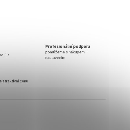
Profesionální podpora
pomůžeme s nákupem i
 po ČR
nastavením
 atraktivní cenu