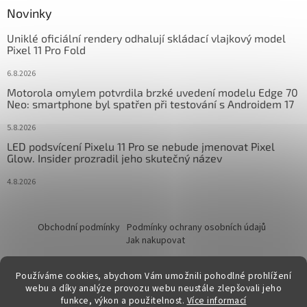
Novinky
Uniklé oficiální rendery odhalují skládací vlajkový model
Pixel 11 Pro Fold
6.8.2026
Motorola omylem potvrdila brzké uvedení modelu Edge 70
Neo: smartphone byl spatřen při testování s Androidem 17
5.8.2026
LED podsvícení Pixelu 11 Pro se nebude jmenovat Pixel
Glow. Insider prozradil jeho skutečný název
4.8.2026
Obchodní podmínky
Podmínky ochrany osobních údajů
Jak nakupovat
Používáme cookies, abychom Vám umožnili pohodlné prohlížení
webu a díky analýze provozu webu neustále zlepšovali jeho
funkce, výkon a použitelnost.
Více informací