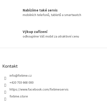
Nabízíme také servis
mobilních telefonů, tabletů a smartwatch
Výkup zařízení
odkoupíme Váš mobil za atraktivní cenu
Z
á
p
a
Kontakt
t
info
@
fixtime.cz
í
+420 703 668 000
https://www.facebook.com/fixtimeservis
fixtime.store