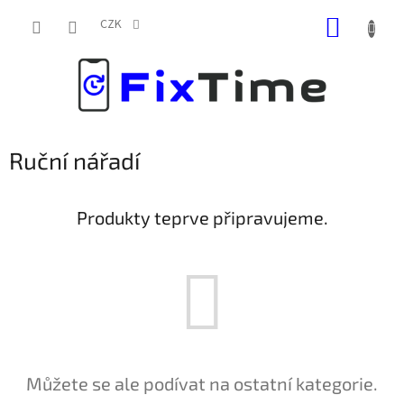
Přejít
NÁKUP
na
CZK
obsah
KOŠÍK
Ruční nářadí
Produkty teprve připravujeme.
Můžete se ale podívat na ostatní kategorie.