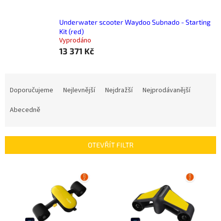
Underwater scooter Waydoo Subnado - Starting
Kit (red)
Vyprodáno
13 371 Kč
Ř
a
Doporučujeme
Nejlevnější
Nejdražší
Nejprodávanější
z
e
Abecedně
n
í
p
OTEVŘÍT FILTR
r
o
V
d
ý
u
p
k
i
t
s
ů