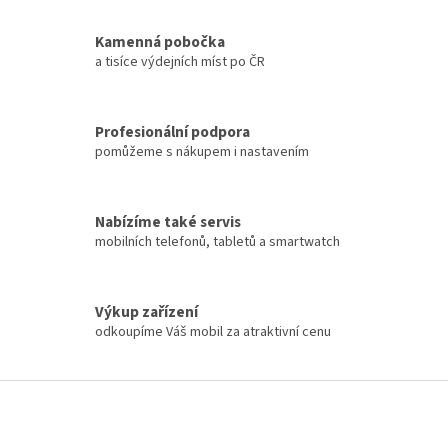
k
y
Kamenná pobočka
v
a tisíce výdejních míst po ČR
ý
p
i
s
Profesionální podpora
u
pomůžeme s nákupem i nastavením
Nabízíme také servis
mobilních telefonů, tabletů a smartwatch
Výkup zařízení
odkoupíme Váš mobil za atraktivní cenu
Z
á
p