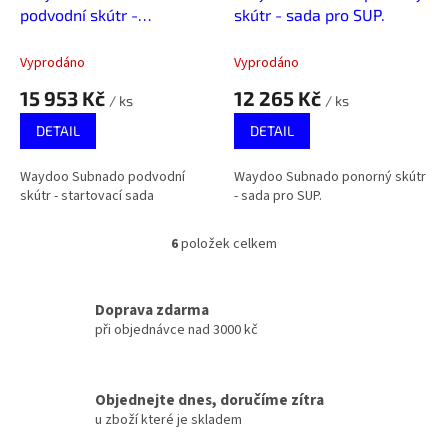
podvodní skútr -
skútr - sada pro SUP.
startovací sada
Vyprodáno
Vyprodáno
15 953 Kč
12 265 Kč
/ ks
/ ks
DETAIL
DETAIL
Waydoo Subnado podvodní
Waydoo Subnado ponorný skútr
skútr - startovací sada
- sada pro SUP.
6
položek celkem
O
v
l
á
Doprava zdarma
d
při objednávce nad 3000 kč
a
c
í
Objednejte dnes, doručíme zítra
p
u zboží které je skladem
r
v