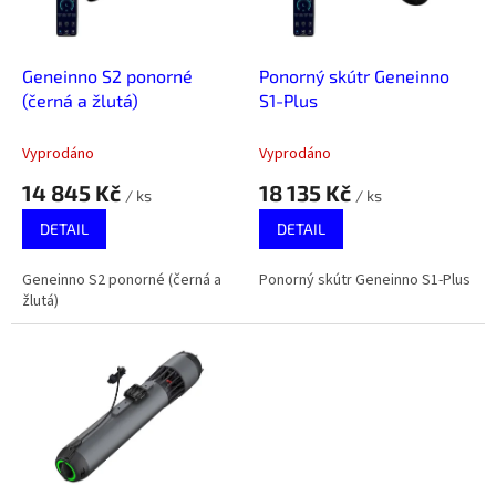
p
r
o
d
Geneinno S2 ponorné
Ponorný skútr Geneinno
u
(černá a žlutá)
S1-Plus
k
t
Vyprodáno
Vyprodáno
ů
14 845 Kč
18 135 Kč
/ ks
/ ks
DETAIL
DETAIL
Geneinno S2 ponorné (černá a
Ponorný skútr Geneinno S1-Plus
žlutá)