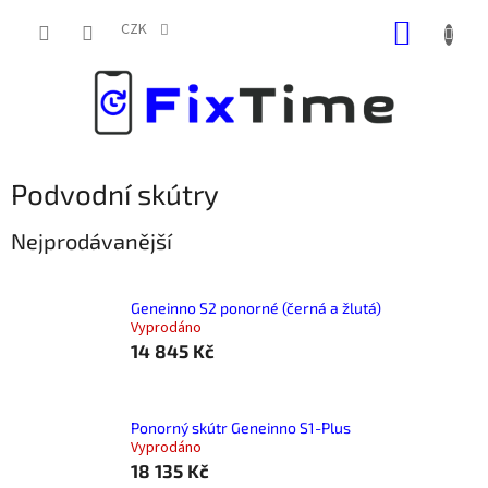
Přejít
NÁKUP
na
CZK
obsah
KOŠÍK
Podvodní skútry
Nejprodávanější
Geneinno S2 ponorné (černá a žlutá)
Vyprodáno
14 845 Kč
Ponorný skútr Geneinno S1-Plus
Vyprodáno
18 135 Kč