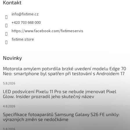
a
Kontakt
t
info
@
fixtime.cz
í
+420 703 668 000
https://www.facebook.com/fixtimeservis
fixtime.store
Novinky
Motorola omylem potvrdila brzké uvedení modelu Edge 70
Neo: smartphone byl spatřen při testování s Androidem 17
5.8.2026
LED podsvícení Pixelu 11 Pro se nebude jmenovat Pixel
Glow. Insider prozradil jeho skutečný název
4.8.2026
Specifikace fotoaparátů Samsung Galaxy S26 FE unikly:
výrazných změn se nedočkáme
3.8.2026