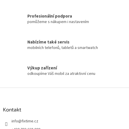
p
i
s
Profesionální podpora
u
pomůžeme s nákupem i nastavením
Nabízíme také servis
mobilních telefonů, tabletů a smartwatch
Výkup zařízení
odkoupíme Váš mobil za atraktivní cenu
Z
á
p
a
Kontakt
t
info
@
fixtime.cz
í