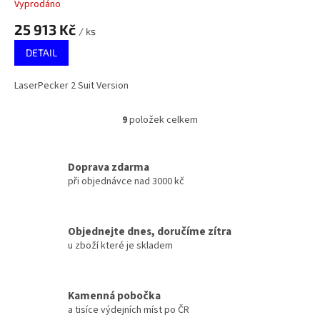
Vyprodáno
25 913 Kč
/ ks
DETAIL
LaserPecker 2 Suit Version
9
položek celkem
O
v
l
á
Doprava zdarma
d
při objednávce nad 3000 kč
a
c
í
Objednejte dnes, doručíme zítra
p
u zboží které je skladem
r
v
k
y
Kamenná pobočka
v
a tisíce výdejních míst po ČR
ý