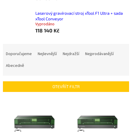
Laserový gravírovací stroj xTool F1 Ultra + sada
xTool Conveyor
Vyprodáno
118 140 Kč
Ř
a
Doporučujeme
Nejlevnější
Nejdražší
Nejprodávanější
z
e
Abecedně
n
í
p
OTEVŘÍT FILTR
r
o
V
d
ý
u
p
k
i
t
s
ů