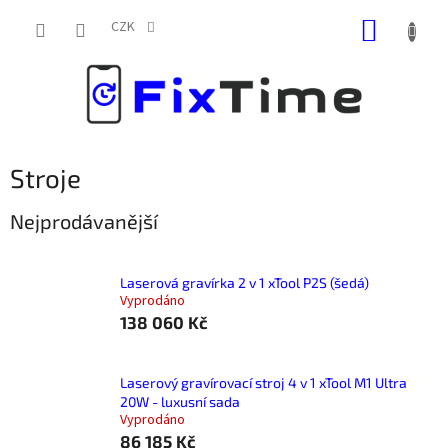
Přejít
NÁKUP
na
CZK
obsah
KOŠÍK
Stroje
Nejprodávanější
Laserová gravírka 2 v 1 xTool P2S (šedá)
Vyprodáno
138 060 Kč
Laserový gravírovací stroj 4 v 1 xTool M1 Ultra
20W - luxusní sada
Vyprodáno
86 185 Kč