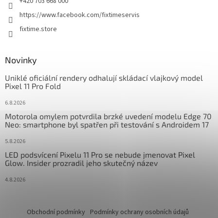
+420 703 668 000
https://www.facebook.com/fixtimeservis
fixtime.store
Novinky
Uniklé oficiální rendery odhalují skládací vlajkový model
Pixel 11 Pro Fold
6.8.2026
Motorola omylem potvrdila brzké uvedení modelu Edge 70
Neo: smartphone byl spatřen při testování s Androidem 17
5.8.2026
LED podsvícení Pixelu 11 Pro se nebude jmenovat Pixel
Glow. Insider prozradil jeho skutečný název
4.8.2026
Obchodní podmínky
Podmínky ochrany osobních údajů