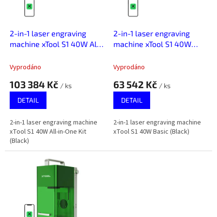
p
r
o
d
2-in-1 laser engraving
2-in-1 laser engraving
u
machine xTool S1 40W All-
machine xTool S1 40W
k
in-One Kit (Black)
Basic (Black)
t
Vyprodáno
Vyprodáno
ů
103 384 Kč
63 542 Kč
/ ks
/ ks
DETAIL
DETAIL
2-in-1 laser engraving machine
2-in-1 laser engraving machine
xTool S1 40W All-in-One Kit
xTool S1 40W Basic (Black)
(Black)